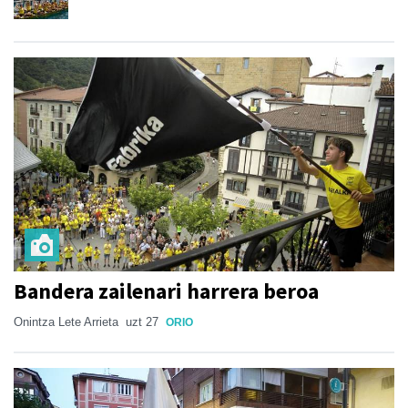
Bandera zailenari harrera beroa
Onintza Lete Arrieta
uzt 27
ORIO