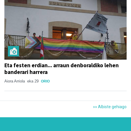
Eta festen erdian... arraun denboraldiko lehen
banderari harrera
Aiora Arriola
eka 29
ORIO
»» Albiste gehiago