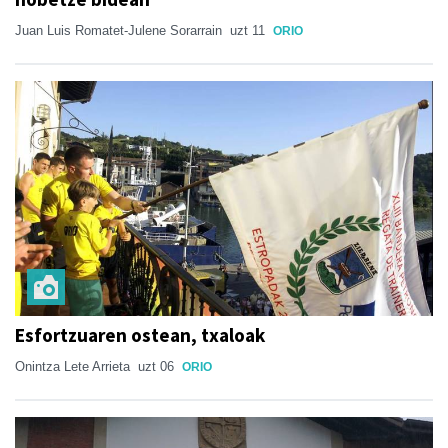
Juan Luis Romatet-Julene Sorarrain
uzt 11
ORIO
Esfortzuaren ostean, txaloak
Onintza Lete Arrieta
uzt 06
ORIO