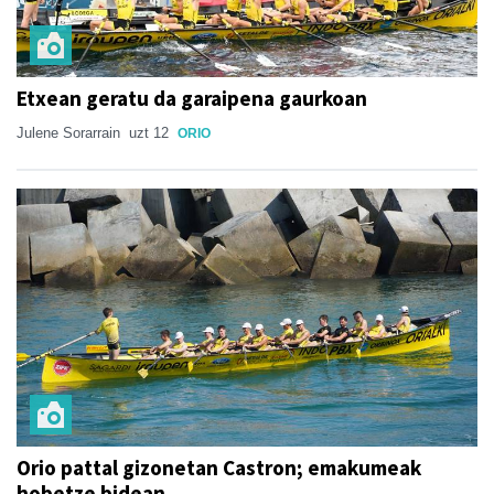
Etxean geratu da garaipena gaurkoan
Julene Sorarrain
uzt 12
ORIO
Orio pattal gizonetan Castron; emakumeak
hobetze bidean