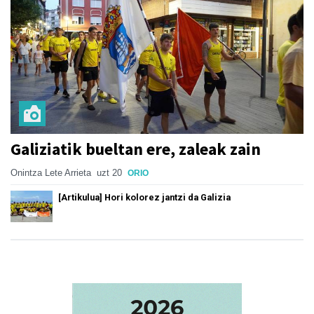
Galiziatik bueltan ere, zaleak zain
Onintza Lete Arrieta
uzt 20
ORIO
[Artikulua] Hori kolorez jantzi da Galizia