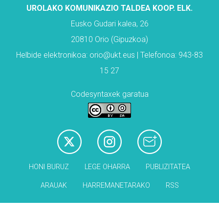
UROLAKO KOMUNIKAZIO TALDEA KOOP. ELK.
Eusko Gudari kalea, 26
20810 Orio (Gipuzkoa)
Helbide elektronikoa: orio@ukt.eus | Telefonoa: 943-83
15 27
Codesyntaxek garatua
HONI BURUZ
LEGE OHARRA
PUBLIZITATEA
ARAUAK
HARREMANETARAKO
RSS
Babesleak