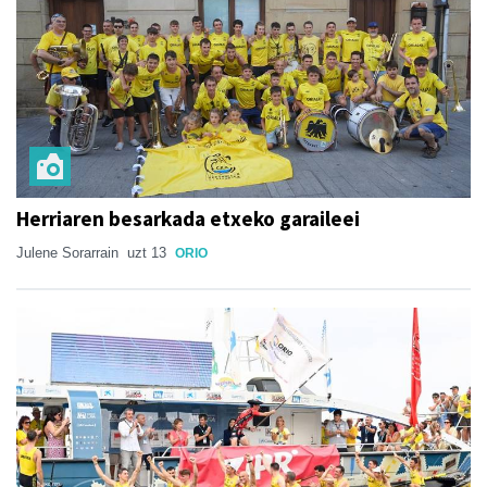
Herriaren besarkada etxeko garaileei
Julene Sorarrain
uzt 13
ORIO