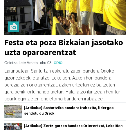
Festa eta poza Bizkaian jasotako
uzta oparoarentzat
Onintza Lete Arrieta
abu 03
ORIO
Larunbatean Santurtzin eskuratu zuten bandera Orioko
gizonezkoek, eta atzo, Lekeition. Azken hori bandera
berezia zen oriotarrentzat, azken urteetan ez baitzuten
garaipenik lortu hango uretan. Hala, atzo iluntzean herritar
ugarik egin zieten ongietorria banderen irabazleei.
[Artikulua] Santurtziko bandera irabazita, lidergoa
sendotu du Oriok
[Artikulua] Zortzigarren bandera Oriorentzat, Lekeition