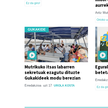
Ez da giro!
aurre
Aritz Mu
Orioko u
GUKAKIDE
Mutrikuko itsas labarren
Egural
sekretuak ezagutu dituzte
betet
Gukakideek modu berezian
Erredakz
Erredakzioa
uzt 17
UROLA KOSTA
Ez da gir