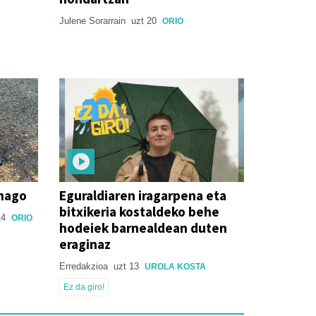
Julene Sorarrain
uzt 20
ORIO
enago
Eguraldiaren iragarpena eta
bitxikeria kostaldeko behe
14
ORIO
hodeiek barnealdean duten
eraginaz
Erredakzioa
uzt 13
UROLA KOSTA
Ez da giro!