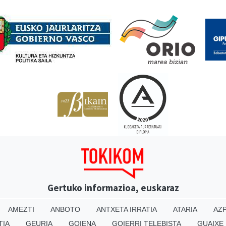
Babesleak
Gertuko informazioa, euskaraz
AMEZTI
ANBOTO
ANTXETA IRRATIA
ATARIA
AZP
TIA
GEURIA
GOIENA
GOIERRI TELEBISTA
GUAIXE