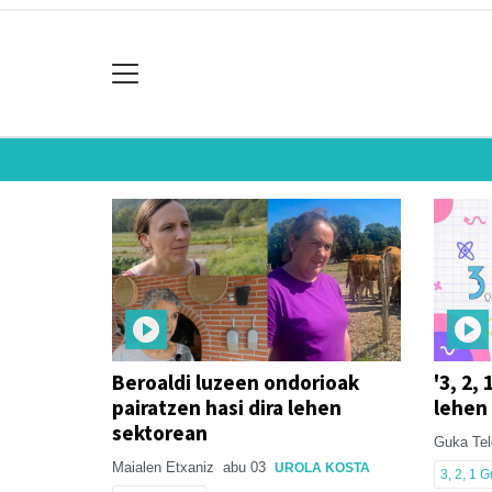
Beroaldi luzeen ondorioak
'3, 2,
pairatzen hasi dira lehen
lehen 
sektorean
Guka Tel
Maialen Etxaniz
abu 03
UROLA KOSTA
3, 2, 1 