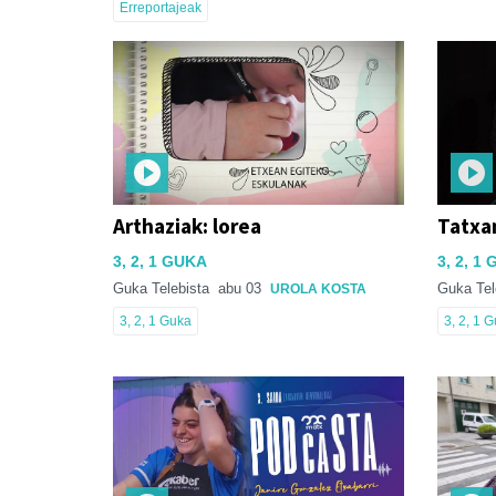
Erreportajeak
Arthaziak: lorea
Tatxan
3, 2, 1 GUKA
3, 2, 1
Guka Telebista
abu 03
Guka Tel
UROLA KOSTA
3, 2, 1 Guka
3, 2, 1 