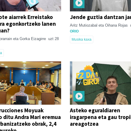
ote aiarrek Erreistako
Jende guztia dantzan ja
era egonkortzeko lanen
Aritz Mutiozabal eta Oihana Rojas
uan?
ORIO
rarrain eta Gorka Eizagirre
uzt 28
Musika kaxa
ia
rucciones Moyuak
Asteko eguraldiaren
o ditu Andra Mari eremua
iragarpena eta gau trop
banizatzeko obrak, 2,4
areagotzea
 euroko