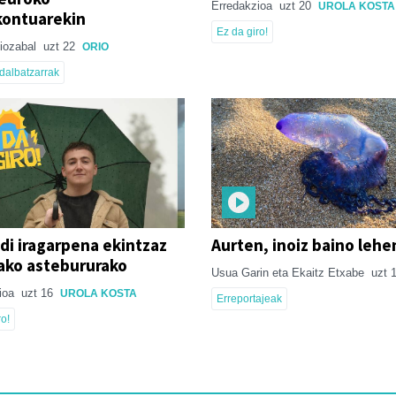
Erredakzioa
uzt 20
UROLA KOSTA
kontuarekin
Ez da giro!
tiozabal
uzt 22
ORIO
dalbatzarrak
di iragarpena ekintzaz
Aurten, inoiz baino leh
ako astebururako
Usua Garin eta Ekaitz Etxabe
uzt 
ioa
uzt 16
UROLA KOSTA
Erreportajeak
o!