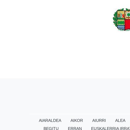
AIARALDEA
AIKOR
AIURRI
ALEA
BEGITU
ERRAN
EUSKALERRIA IRRA