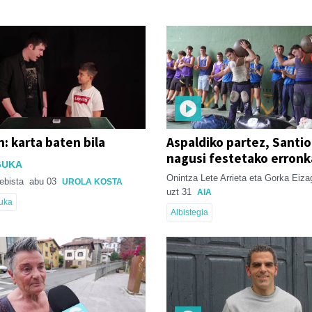
: karta baten bila
Aspaldiko partez, Santi
nagusi festetako erron
 GUKA
Onintza Lete Arrieta eta Gorka Eizag
ebista
abu 03
UROLA KOSTA
uzt 31
AIA
Guka
Albistegia