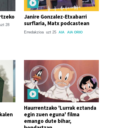
rtzeko
Janire Gonzalez-Etxabarri
surflaria, Matx podcastean
uzt 28
Erredakzioa
uzt 25
AIA
AIA ORIO
Haurrentzako 'Lurrak eztanda
ikalen
egin zuen eguna' filma
emango dute bihar,
hondartzan