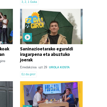
3, 2, 1 Guka
okoak
Saninazioetarako eguraldi
kan
iragarpena eta abuztuko
joerak
irre
Erredakzioa
uzt 29
UROLA KOSTA
Ez da giro!