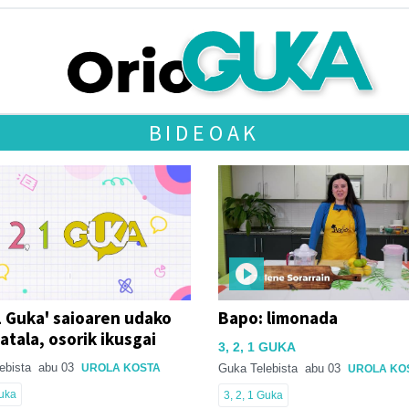
BIDEOAK
 1 Guka' saioaren udako
Bapo: limonada
atala, osorik ikusgai
3, 2, 1 GUKA
ebista
abu 03
UROLA KOSTA
Guka Telebista
abu 03
UROLA KO
Guka
3, 2, 1 Guka