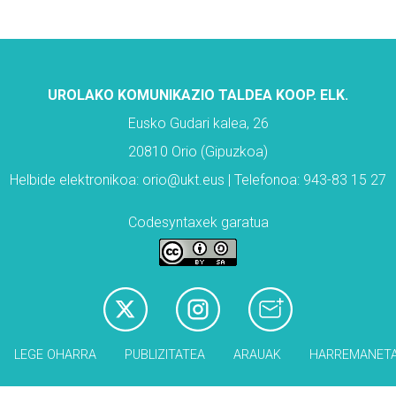
UROLAKO KOMUNIKAZIO TALDEA KOOP. ELK.
Eusko Gudari kalea, 26
20810 Orio (Gipuzkoa)
Helbide elektronikoa: orio@ukt.eus | Telefonoa: 943-83 15 27
Codesyntaxek garatua
LEGE OHARRA
PUBLIZITATEA
ARAUAK
HARREMANET