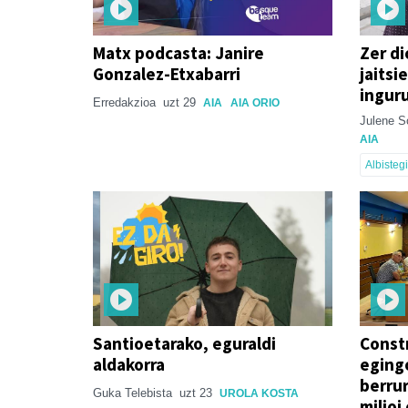
Matx podcasta: Janire
Zer di
Gonzalez-Etxabarri
jaitsi
ingur
Erredakzioa
uzt 29
AIA
AIA ORIO
Julene So
AIA
Albisteg
Santioetarako, eguraldi
Const
aldakorra
eging
berrur
Guka Telebista
uzt 23
UROLA KOSTA
milioi