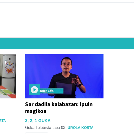
Sar dadila kalabazan: ipuin
magikoa
3, 2, 1 GUKA
STA
Guka Telebista
abu 03
UROLA KOSTA