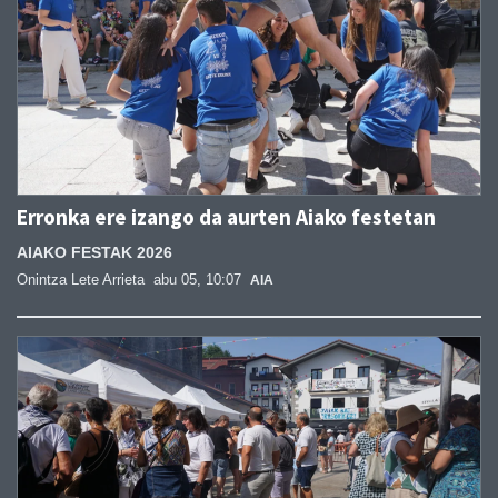
Erronka ere izango da aurten Aiako festetan
AIAKO FESTAK 2026
Onintza Lete Arrieta
abu 05, 10:07
AIA