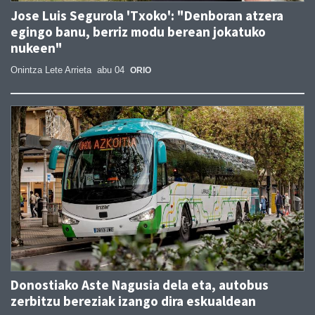
Jose Luis Segurola 'Txoko': "Denboran atzera
egingo banu, berriz modu berean jokatuko
nukeen"
Onintza Lete Arrieta
abu 04
ORIO
Donostiako Aste Nagusia dela eta, autobus
zerbitzu bereziak izango dira eskualdean