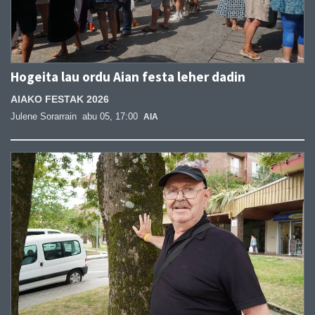
Hogeita lau ordu Aian festa leher dadin
AIAKO FESTAK 2026
Julene Sorarrain
abu 05, 17:00
AIA