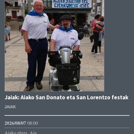
Jaiak: Aiako San Donato eta San Lorentzo festak
JAIAK
2026/08/07
08:00
Aiako plaza, Aia