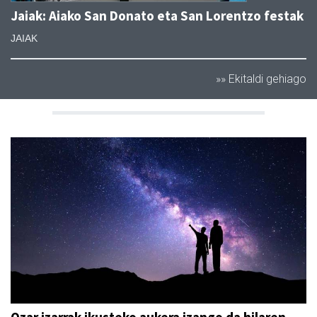
Jaiak: Aiako San Donato eta San Lorentzo festak
JAIAK
»» Ekitaldi gehiago
Ozar izarrak ikusteko aukera izango da hilaren