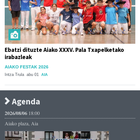
Ebatzi dituzte Aiako XXXV. Pala Txapelketako
irabazleak
AIAKO FESTAK 2026
Intza Trula
abu 01
AIA
Agenda
2026/08/06
18:00
Aiako plaza, Aia