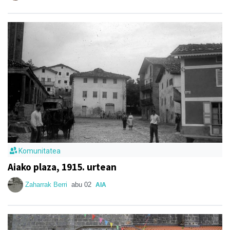
Komunitatea
Aiako plaza, 1915. urtean
Zaharrak Berri
abu 02
AIA