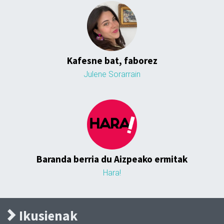
Kafesne bat, faborez
Julene Sorarrain
Baranda berria du Aizpeako ermitak
Hara!
Ikusienak