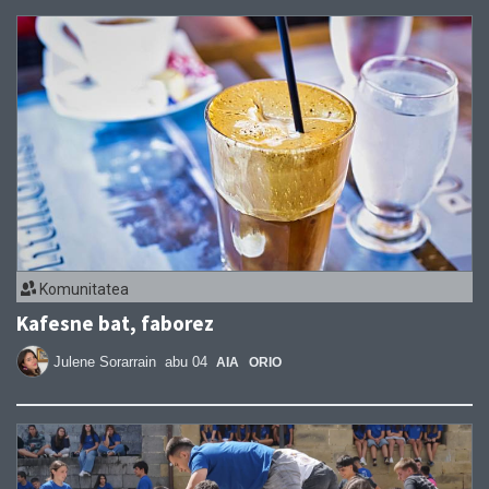
Komunitatea
Kafesne bat, faborez
Julene Sorarrain
abu 04
AIA
ORIO