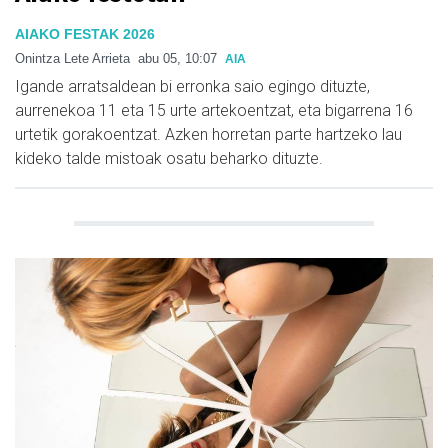
AIAKO FESTAK 2026
Onintza Lete Arrieta
abu 05, 10:07
AIA
Igande arratsaldean bi erronka saio egingo dituzte,
aurrenekoa 11 eta 15 urte artekoentzat, eta bigarrena 16
urtetik gorakoentzat. Azken horretan parte hartzeko lau
kideko talde mistoak osatu beharko dituzte.