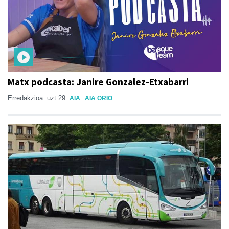
Matx podcasta: Janire Gonzalez-Etxabarri
Erredakzioa
uzt 29
AIA
AIA ORIO