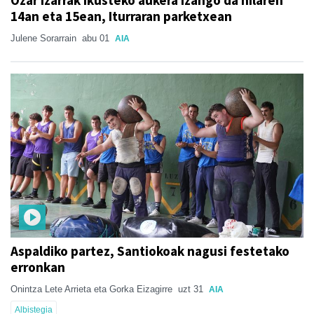
14an eta 15ean, Iturraran parketxean
Julene Sorarrain
abu 01
AIA
Aspaldiko partez, Santiokoak nagusi festetako
erronkan
Onintza Lete Arrieta eta Gorka Eizagirre
uzt 31
AIA
Albistegia