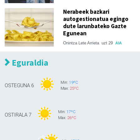
Nerabeek bazkari
autogestionatua egingo
dute larunbateko Gazte
Egunean
Onintza Lete Arrieta
uzt 29
AIA
Eguraldia
Min:
19ºC
OSTEGUNA
6
Max:
25ºC
Min:
17ºC
OSTIRALA
7
Max:
26ºC