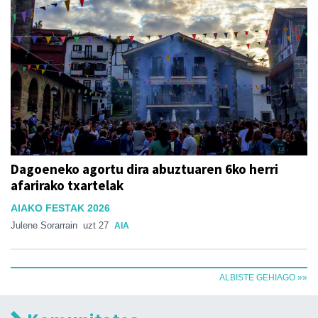
Dagoeneko agortu dira abuztuaren 6ko herri
afarirako txartelak
AIAKO FESTAK 2026
Julene Sorarrain
uzt 27
AIA
ALBISTE GEHIAGO »»