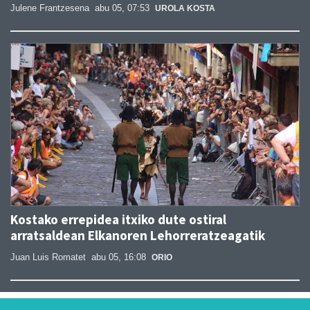
Julene Frantzesena
abu 05, 07:53
UROLA KOSTA
Kostako errepidea itxiko dute ostiral
arratsaldean Elkanoren Lehorreratzeagatik
Juan Luis Romatet
abu 05, 16:08
ORIO