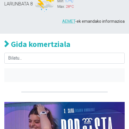
Min:
17ºC
LARUNBATA
8
Max:
28ºC
AEMET
-ek emandako informazioa
Gida komertziala