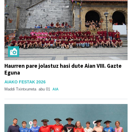
Haurren pare jolastuz hasi dute Aian VIII. Gazte
Eguna
AIAKO FESTAK 2026
Maddi Txintxurreta
abu 01
AIA