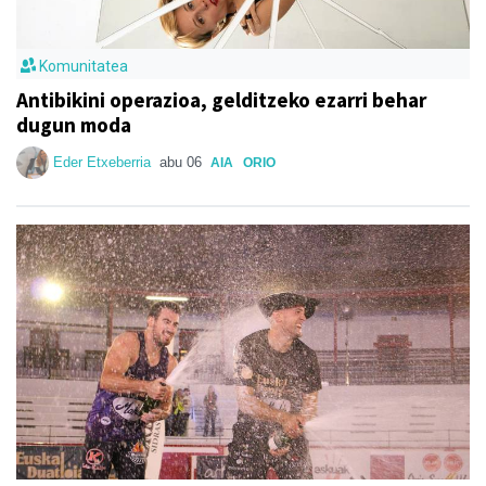
Komunitatea
Antibikini operazioa, gelditzeko ezarri behar
dugun moda
Eder Etxeberria
abu 06
AIA
ORIO