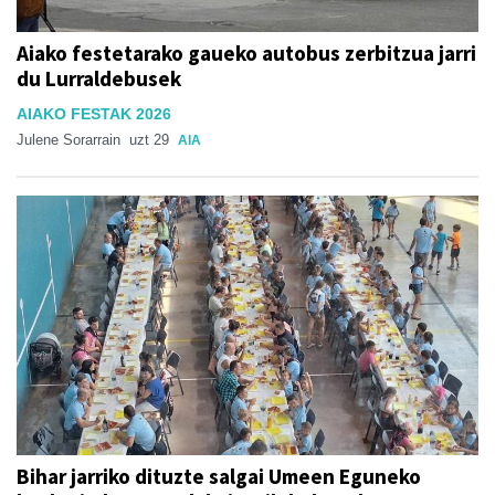
Aiako festetarako gaueko autobus zerbitzua jarri
du Lurraldebusek
AIAKO FESTAK 2026
Julene Sorarrain
uzt 29
AIA
Bihar jarriko dituzte salgai Umeen Eguneko