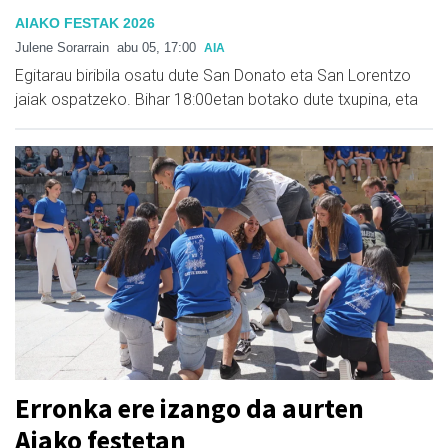
AIAKO FESTAK 2026
Julene Sorarrain
abu 05, 17:00
AIA
Egitarau biribila osatu dute San Donato eta San Lorentzo
jaiak ospatzeko. Bihar 18:00etan botako dute txupina, eta
Erronka ere izango da aurten
Aiako festetan