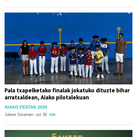
Pala txapelketako finalak jokatuko dituzte bihar
arratsaldean, Aiako pilotalekuan
AIAKO FESTAK 2026
Julene Sorarrain
uzt 30
AIA