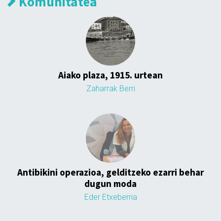
Komunitatea
Aiako plaza, 1915. urtean
Zaharrak Berri
Antibikini operazioa, gelditzeko ezarri behar
dugun moda
Eder Etxeberria