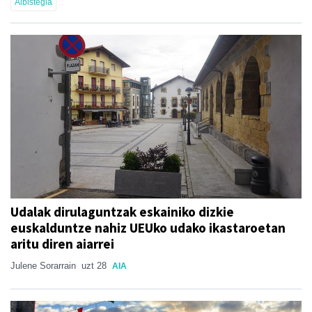
Albistegia
Udalak dirulaguntzak eskainiko dizkie
euskalduntze nahiz UEUko udako ikastaroetan
aritu diren aiarrei
Julene Sorarrain
uzt 28
AIA