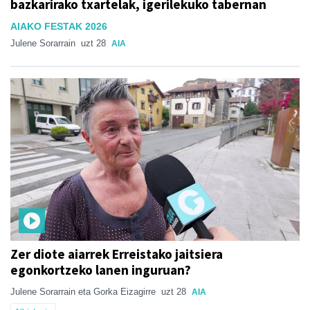
bazkarirako txartelak, igerilekuko tabernan
AIAKO FESTAK 2026
Julene Sorarrain
uzt 28
AIA
Zer diote aiarrek Erreistako jaitsiera
egonkortzeko lanen inguruan?
Julene Sorarrain eta Gorka Eizagirre
uzt 28
AIA