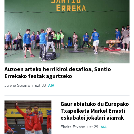
Auzoen arteko herri kirol desafioa, Santio
Errekako festak agurtzeko
Julene Sorarrain
uzt 30
AIA
Gaur abiatuko du Europako
Txapelketa Markel Errasti
eskubaloi jokalari aiarrak
Ekaitz Etxabe
uzt 29
AIA