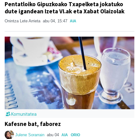
Pentatloiko Gipuzkoako Txapelketa jokatuko
dute igandean Izeta VI.ak eta Xabat Olaizolak
Onintza Lete Arrieta
abu 04, 15:47
AIA
Komunitatea
Kafesne bat, faborez
Julene Sorarrain
abu 04
AIA
ORIO