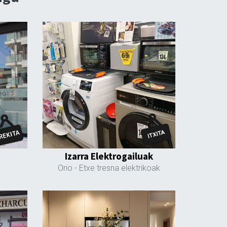
Izarra Elektrogailuak
Orio
- Etxe tresna elektrikoak