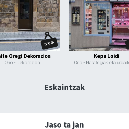
ite Oregi Dekorazioa
Kepa Loidi
Orio
- Dekorazioa
Orio
- Harategiak eta urdai
Eskaintzak
Jaso ta jan