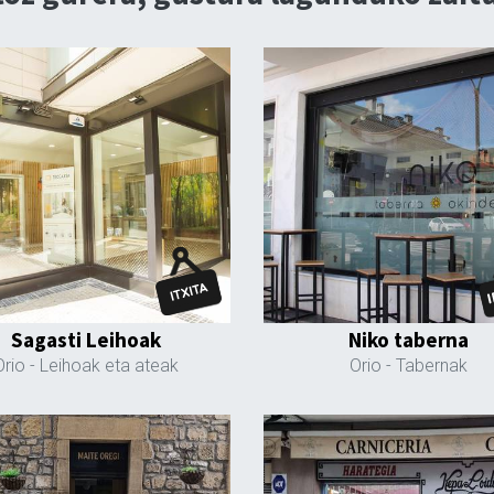
Sagasti Leihoak
Niko taberna
Orio
- Leihoak eta ateak
Orio
- Tabernak