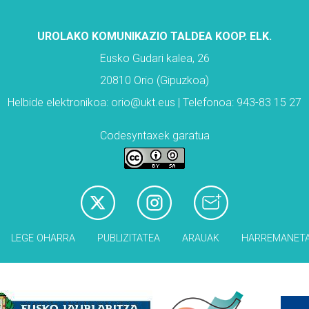
UROLAKO KOMUNIKAZIO TALDEA KOOP. ELK.
Eusko Gudari kalea, 26
20810 Orio (Gipuzkoa)
Helbide elektronikoa: orio@ukt.eus | Telefonoa: 943-83 15 27
Codesyntaxek garatua
LEGE OHARRA
PUBLIZITATEA
ARAUAK
HARREMANET
Babesleak