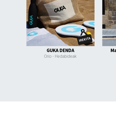
GUKA DENDA
Ma
Orio
- Hedabideak