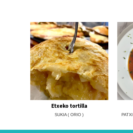
Etxeko tortilla
SUKIA ( ORIO )
PATXI