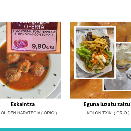
Eskaintza
Eguna luzatu zaizu
 OLIDEN HARATEGIA ( ORIO )
KOLON TXIKI ( ORIO )