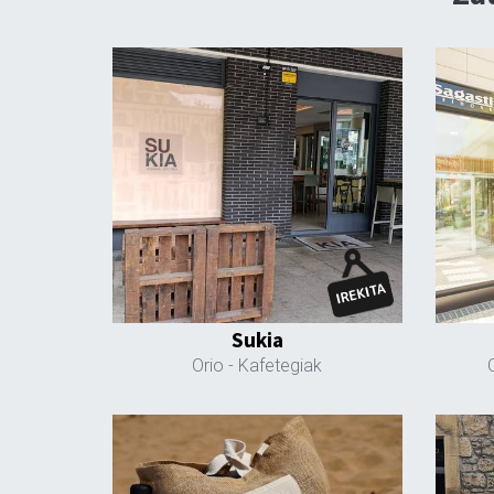
Sukia
Orio
- Kafetegiak