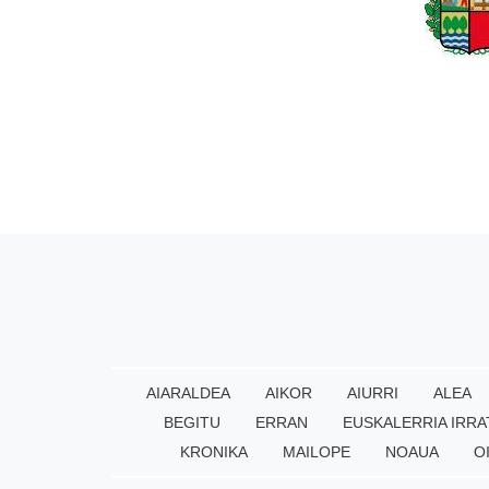
AIARALDEA
AIKOR
AIURRI
ALEA
BEGITU
ERRAN
EUSKALERRIA IRRA
KRONIKA
MAILOPE
NOAUA
O