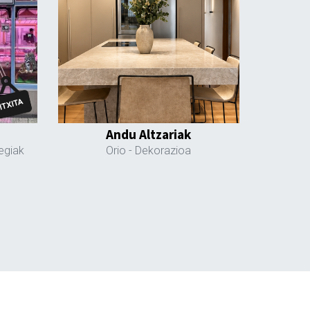
Andu Altzariak
tegiak
Orio
- Dekorazioa