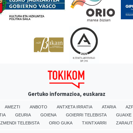
Gertuko informazioa, euskaraz
AMEZTI
ANBOTO
ANTXETA IRRATIA
ATARIA
AZP
TIA
GEURIA
GOIENA
GOIERRI TELEBISTA
GUAIXE
IZMENDI TELEBISTA
ORIO GUKA
TXINTXARRI
ZARAUT