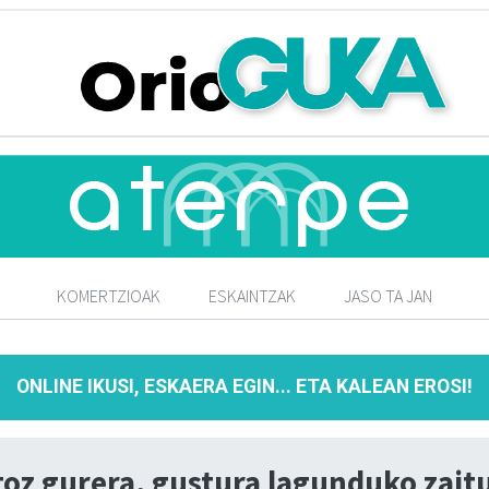
KOMERTZIOAK
ESKAINTZAK
JASO TA JAN
ONLINE IKUSI, ESKAERA EGIN... ETA KALEAN EROSI!
toz gurera, gustura lagunduko zait