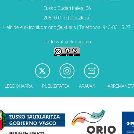
Eusko Gudari kalea, 26
20810 Orio (Gipuzkoa)
Helbide elektronikoa: orio@ukt.eus | Telefonoa: 943-83 15 27
Codesyntaxek garatua
LEGE OHARRA
PUBLIZITATEA
ARAUAK
HARREMANET
Babesleak