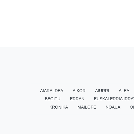
AIARALDEA
AIKOR
AIURRI
ALEA
BEGITU
ERRAN
EUSKALERRIA IRRA
KRONIKA
MAILOPE
NOAUA
O