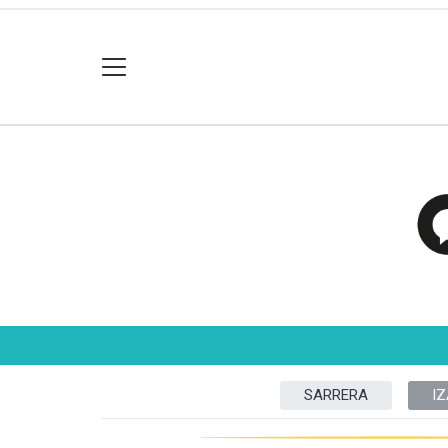
SARRERA
I