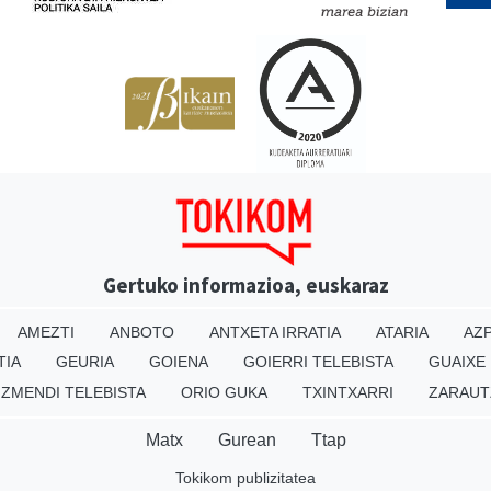
Gertuko informazioa, euskaraz
AMEZTI
ANBOTO
ANTXETA IRRATIA
ATARIA
AZP
TIA
GEURIA
GOIENA
GOIERRI TELEBISTA
GUAIXE
IZMENDI TELEBISTA
ORIO GUKA
TXINTXARRI
ZARAUT
Matx
Gurean
Ttap
Tokikom publizitatea