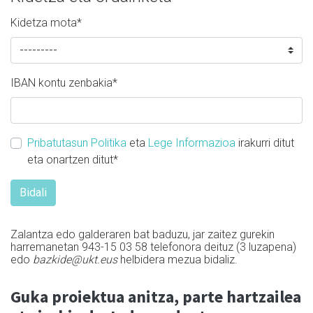
Kidetza mota
*
IBAN kontu zenbakia
*
Pribatutasun Politika
eta
Lege Informazioa
irakurri ditut
eta onartzen ditut
*
Zalantza edo galderaren bat baduzu, jar zaitez gurekin
harremanetan 943-15 03 58 telefonora deituz (3 luzapena)
edo
bazkide@ukt.eus
helbidera mezua bidaliz.
Guka proiektua anitza, parte­ hartzailea