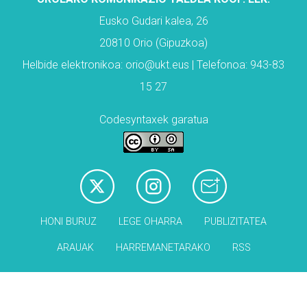
Eusko Gudari kalea, 26
20810 Orio (Gipuzkoa)
Helbide elektronikoa: orio@ukt.eus | Telefonoa: 943-83
15 27
Codesyntaxek garatua
HONI BURUZ
LEGE OHARRA
PUBLIZITATEA
ARAUAK
HARREMANETARAKO
RSS
Babesleak