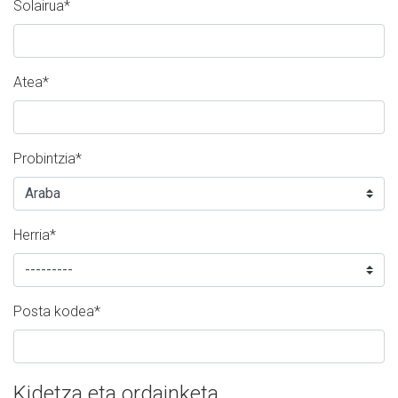
Solairua
*
Atea
*
Probintzia
*
Herria
*
Posta kodea
*
Kidetza eta ordainketa