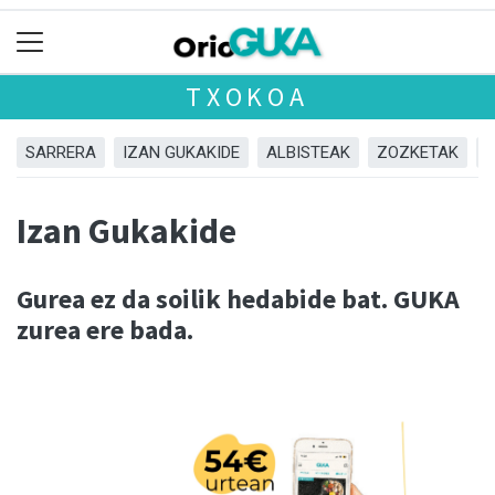
TXOKOA
SARRERA
IZAN GUKAKIDE
ALBISTEAK
ZOZKETAK
Izan Gukakide
Gurea ez da soilik hedabide bat. GUKA
zurea ere bada.