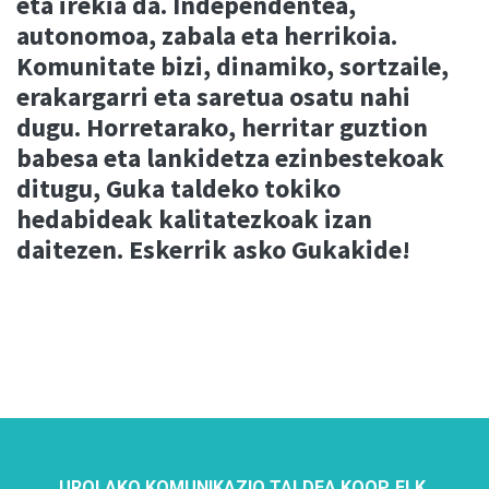
eta irekia da. Independentea,
autonomoa, zabala eta herrikoia.
Komunitate bizi, dinamiko, sortzaile,
erakargarri eta saretua osatu nahi
dugu. Horretarako, herritar guztion
babesa eta lankidetza ezinbestekoak
ditugu, Guka taldeko tokiko
hedabideak kalitatezkoak izan
daitezen. Eskerrik asko Gukakide!
UROLAKO KOMUNIKAZIO TALDEA KOOP. ELK.