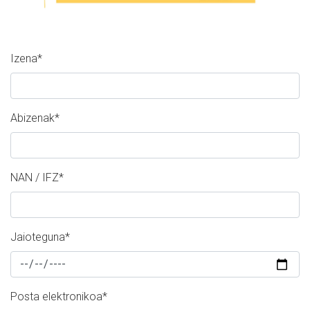
Izena
*
Abizenak
*
NAN / IFZ
*
Jaioteguna
*
Posta elektronikoa
*