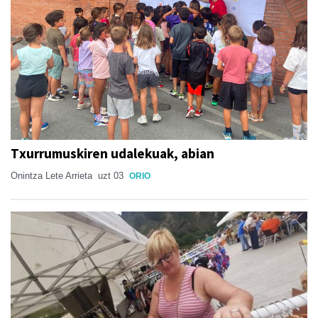
Txurrumuskiren udalekuak, abian
Onintza Lete Arrieta
uzt 03
ORIO