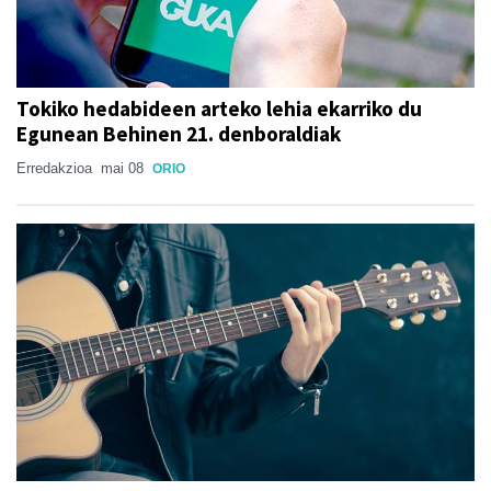
Tokiko hedabideen arteko lehia ekarriko du
Egunean Behinen 21. denboraldiak
Erredakzioa
mai 08
ORIO