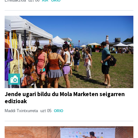
Erredakzioa
uzt 06
AIA
ORIO
Jende ugari bildu du Mola Marketen seigarren
edizioak
Maddi Txintxurreta
uzt 05
ORIO