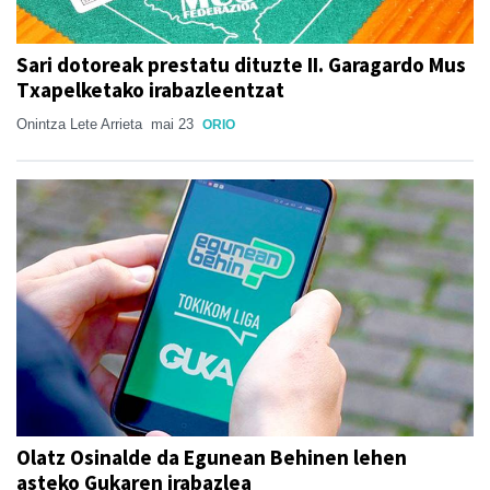
Sari dotoreak prestatu dituzte II. Garagardo Mus
Txapelketako irabazleentzat
Onintza Lete Arrieta
mai 23
ORIO
Olatz Osinalde da Egunean Behinen lehen
asteko Gukaren irabazlea