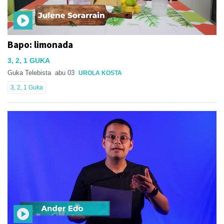
Bapo: limonada
3, 2, 1 GUKA
Guka Telebista
abu 03
UROLA KOSTA
3, 2, 1 Guka