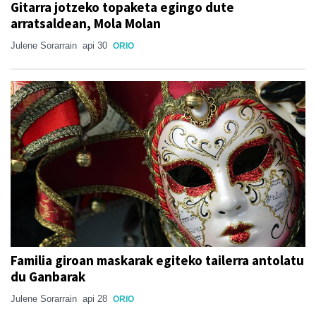
Gitarra jotzeko topaketa egingo dute
arratsaldean, Mola Molan
Julene Sorarrain
api 30
ORIO
Familia giroan maskarak egiteko tailerra antolatu
du Ganbarak
Julene Sorarrain
api 28
ORIO