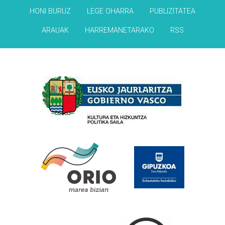
HONI BURUZ
LEGE OHARRA
PUBLIZITATEA
ARAUAK
HARREMANETARAKO
RSS
Babesleak