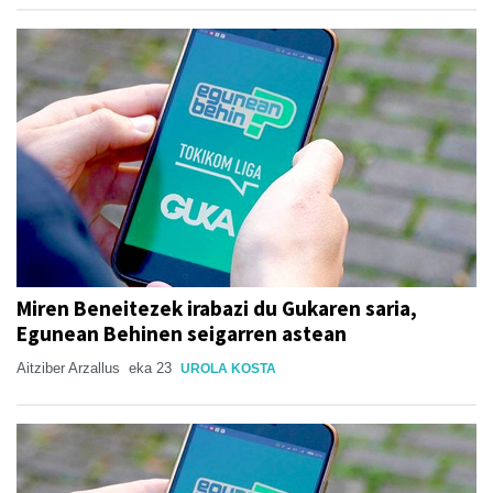
Miren Beneitezek irabazi du Gukaren saria,
Egunean Behinen seigarren astean
Aitziber Arzallus
eka 23
UROLA KOSTA