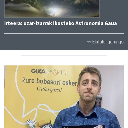
Irteera: ozar-izarrak ikusteko Astronomia Gaua
»» Ekitaldi gehiago