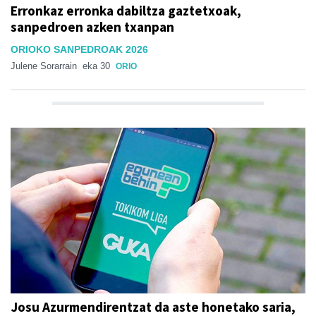
Erronkaz erronka dabiltza gaztetxoak,
sanpedroen azken txanpan
ORIOKO SANPEDROAK 2026
Julene Sorarrain
eka 30
ORIO
Josu Azurmendirentzat da aste honetako saria,