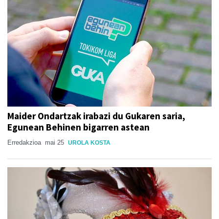
Maider Ondartzak irabazi du Gukaren saria,
Egunean Behinen bigarren astean
Erredakzioa
mai 25
UROLA KOSTA