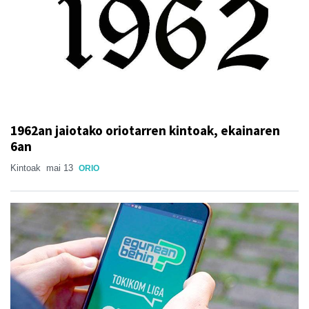
1962an jaiotako oriotarren kintoak, ekainaren
6an
Kintoak
mai 13
ORIO