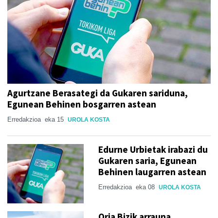
Agurtzane Berasategi da Gukaren sariduna,
Egunean Behinen bosgarren astean
Erredakzioa
eka 15
UROLA KOSTA
Edurne Urbietak irabazi du
Gukaren saria, Egunean
Behinen laugarren astean
Erredakzioa
eka 08
UROLA KOSTA
Oria Bizik arrauna