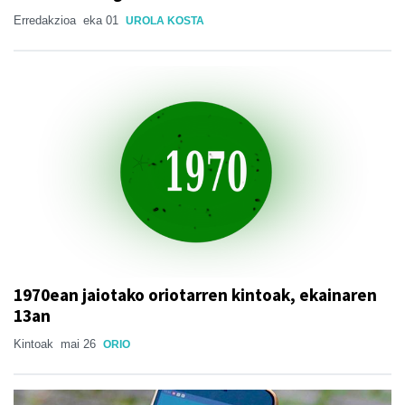
Erredakzioa
eka 01
UROLA KOSTA
1970ean jaiotako oriotarren kintoak, ekainaren
13an
Kintoak
mai 26
ORIO