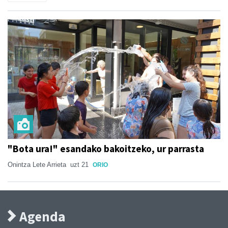
"Bota ura!" esandako bakoitzeko, ur parrasta
Onintza Lete Arrieta
uzt 21
ORIO
Agenda