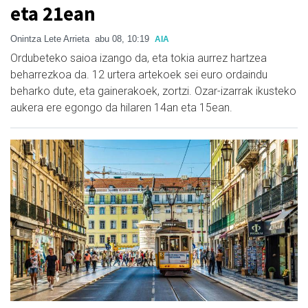
eta 21ean
Onintza Lete Arrieta
abu 08, 10:19
AIA
Ordubeteko saioa izango da, eta tokia aurrez hartzea
beharrezkoa da. 12 urtera artekoek sei euro ordaindu
beharko dute, eta gainerakoek, zortzi. Ozar-izarrak ikusteko
aukera ere egongo da hilaren 14an eta 15ean.