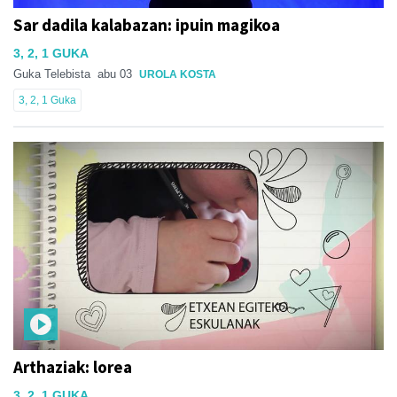
Sar dadila kalabazan: ipuin magikoa
3, 2, 1 GUKA
Guka Telebista
abu 03
UROLA KOSTA
3, 2, 1 Guka
Arthaziak: lorea
3, 2, 1 GUKA