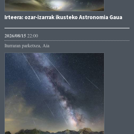
Irteera: ozar-izarrak ikusteko Astronomia Gaua
2026/08/15
22:00
Iturraran parketxea, Aia