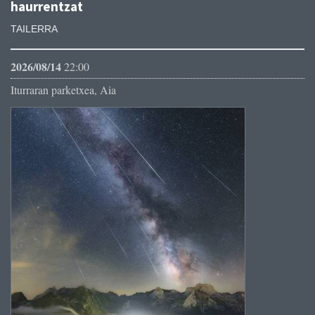
haurrentzat
TAILERRA
2026/08/14
22:00
Iturraran parketxea, Aia