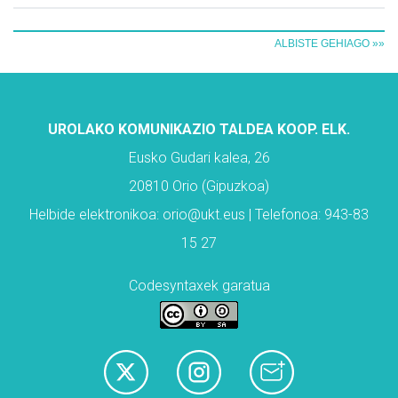
ALBISTE GEHIAGO »»
UROLAKO KOMUNIKAZIO TALDEA KOOP. ELK.
Eusko Gudari kalea, 26
20810 Orio (Gipuzkoa)
Helbide elektronikoa: orio@ukt.eus | Telefonoa: 943-83
15 27
Codesyntaxek garatua