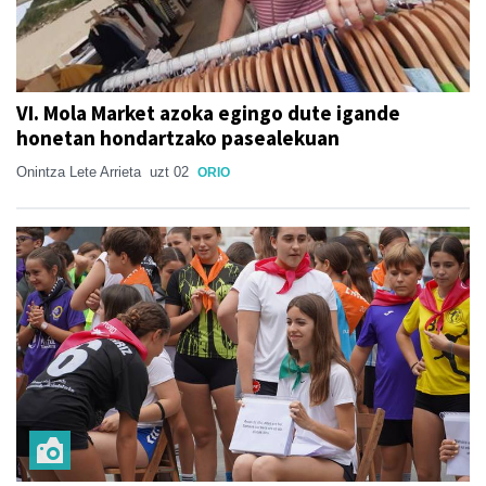
VI. Mola Market azoka egingo dute igande
honetan hondartzako pasealekuan
Onintza Lete Arrieta
uzt 02
ORIO