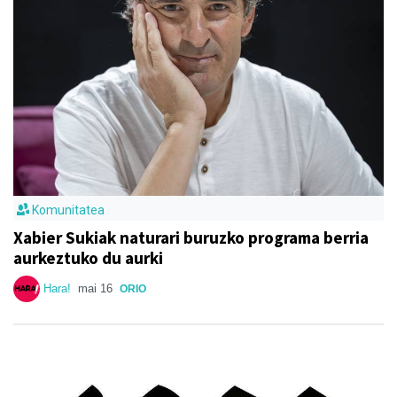
Komunitatea
Xabier Sukiak naturari buruzko programa berria
aurkeztuko du aurki
Hara!
mai 16
ORIO