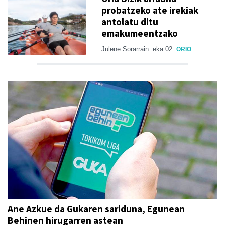
probatzeko ate irekiak
antolatu ditu
emakumeentzako
Julene Sorarrain
eka 02
ORIO
Ane Azkue da Gukaren sariduna, Egunean
Behinen hirugarren astean