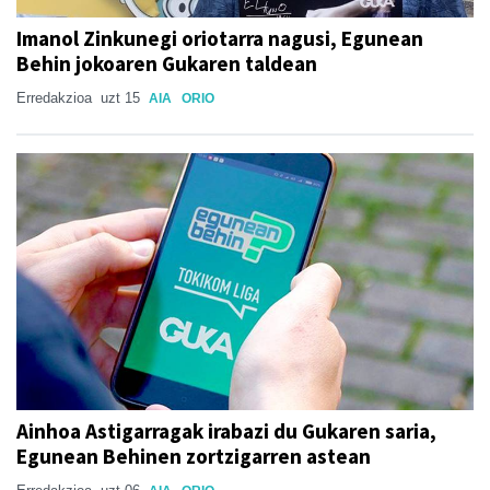
Imanol Zinkunegi oriotarra nagusi, Egunean
Behin jokoaren Gukaren taldean
Erredakzioa
uzt 15
AIA
ORIO
Ainhoa Astigarragak irabazi du Gukaren saria,
Egunean Behinen zortzigarren astean