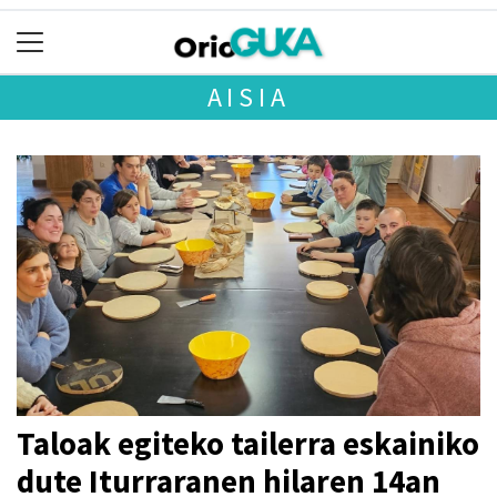
AISIA
Taloak egiteko tailerra eskainiko
dute Iturraranen hilaren 14an