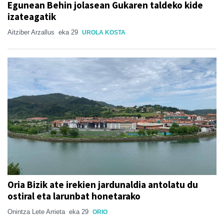
Egunean Behin jolasean Gukaren taldeko kide
izateagatik
Aitziber Arzallus
eka 29
UROLA KOSTA
Oria Bizik ate irekien jardunaldia antolatu du
ostiral eta larunbat honetarako
Onintza Lete Arrieta
eka 29
ORIO