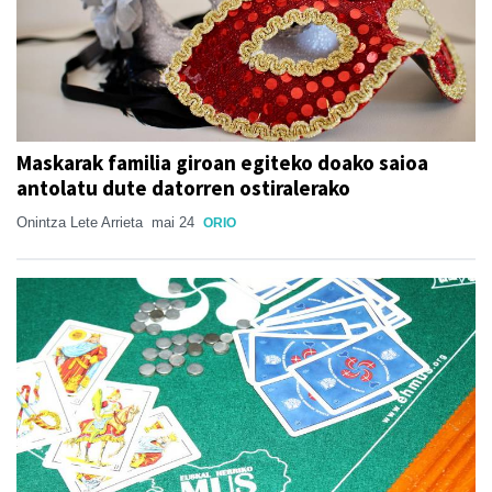
Maskarak familia giroan egiteko doako saioa
antolatu dute datorren ostiralerako
Onintza Lete Arrieta
mai 24
ORIO