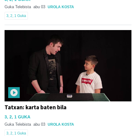
Guka Telebista
abu 03
UROLA KOSTA
3, 2, 1 Guka
Tatxan: karta baten bila
3, 2, 1 GUKA
Guka Telebista
abu 03
UROLA KOSTA
3, 2, 1 Guka