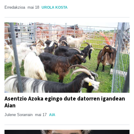
Erredakzioa
mai 18
UROLA KOSTA
Asentzio Azoka egingo dute datorren igandean
Aian
Julene Sorarrain
mai 17
AIA