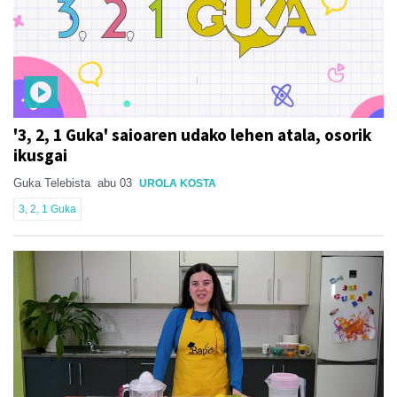
'3, 2, 1 Guka' saioaren udako lehen atala, osorik
ikusgai
Guka Telebista
abu 03
UROLA KOSTA
3, 2, 1 Guka