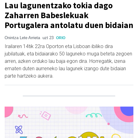
Lau lagunentzako tokia dago
Zaharren Babeslekuak
Portugalera antolatu duen bidaian
Onintza Lete Arrieta
uzt 23
ORIO
Irailaren 14tik 22ra Oporton eta Lisboan ibiliko dira
jubilatuak, eta bidaiarako 50 laguneko muga beteta zegoen
arren, azken orduko lau baja egon dira. Horregatik, izena
ematen duten aurreneko lau lagunek izango dute bidaian
parte hartzeko aukera.