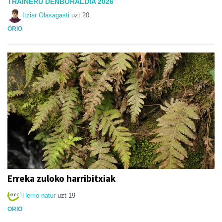
TRAINERU DENBORALDIA 2026
Itziar Olasagasti
uzt 20
ORIO
Erreka zuloko harribitxiak
Herrio natur
uzt 19
ORIO