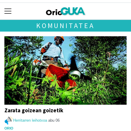
KOMUNITATEA
Zarata goizean goizetik
Herritarren leihotxoa
abu 06
ORIO