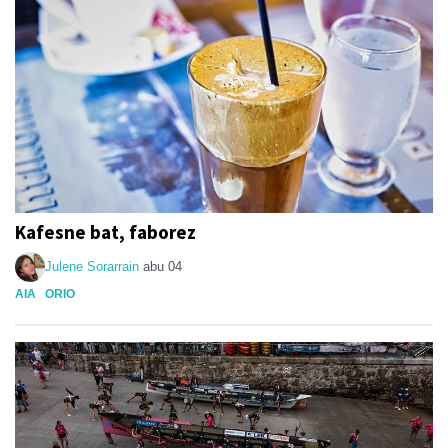
Kafesne bat, faborez
Julene Sorarrain
abu 04
AIA
ORIO