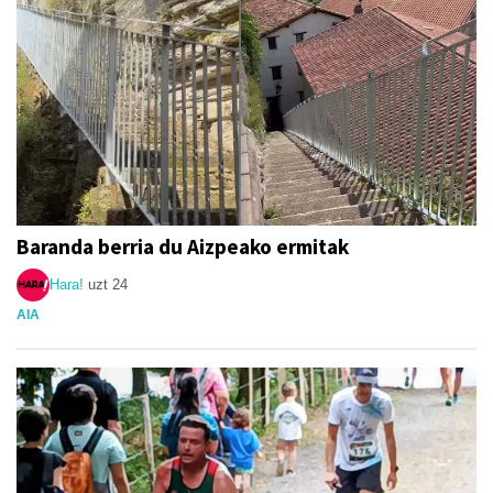
Baranda berria du Aizpeako ermitak
Hara!
uzt 24
AIA