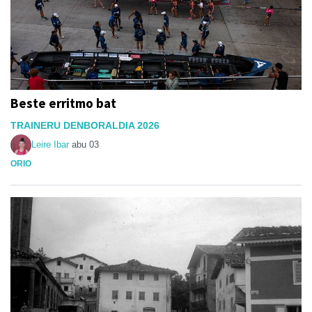
Beste erritmo bat
TRAINERU DENBORALDIA 2026
Leire Ibar
abu 03
ORIO