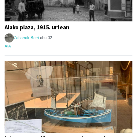
Aiako plaza, 1915. urtean
Zaharrak Berri
abu 02
AIA