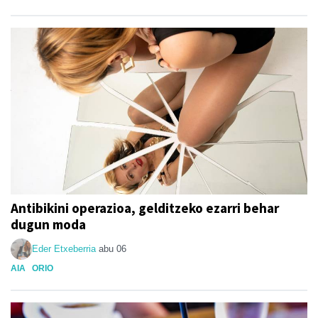
Antibikini operazioa, gelditzeko ezarri behar
dugun moda
Eder Etxeberria
abu 06
AIA
ORIO