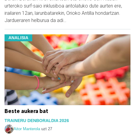
urteroko surf-saio inklusiboa antolatuko dute aurten ere,
irailaren 12an, larunbatarekin, Orioko Antilla hondartzan.
Jardueraren helburua da adi…
ANALISIA
Beste aukera bat
TRAINERU DENBORALDIA 2026
Aitor Manterola
uzt 27