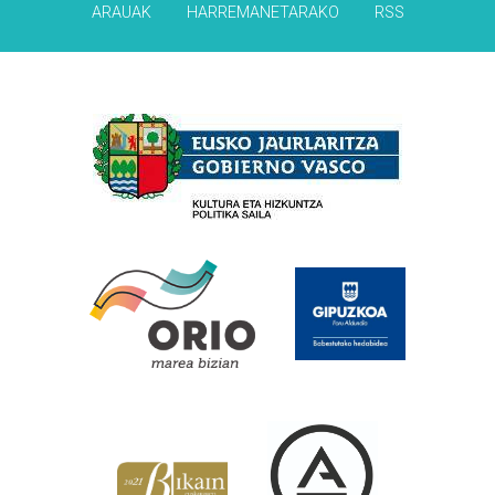
ARAUAK
HARREMANETARAKO
RSS
Babesleak