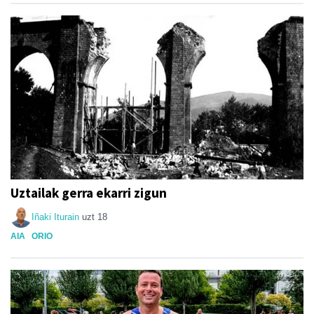
Uztailak gerra ekarri zigun
Iñaki Iturain
uzt 18
AIA
ORIO