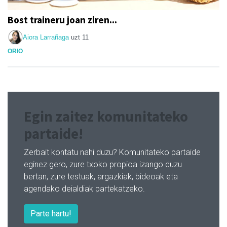
Bost traineru joan ziren...
Aiora Larrañaga
uzt 11
ORIO
Egin zaitez komunitateko
partaide!
Zerbait kontatu nahi duzu? Komunitateko partaide
eginez gero, zure txoko propioa izango duzu
bertan, zure testuak, argazkiak, bideoak eta
agendako deialdiak partekatzeko.
Parte hartu!