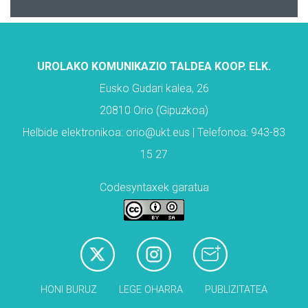
UROLAKO KOMUNIKAZIO TALDEA KOOP. ELK.
Eusko Gudari kalea, 26
20810 Orio (Gipuzkoa)
Helbide elektronikoa: orio@ukt.eus | Telefonoa: 943-83
15 27
Codesyntaxek garatua
HONI BURUZ
LEGE OHARRA
PUBLIZITATEA