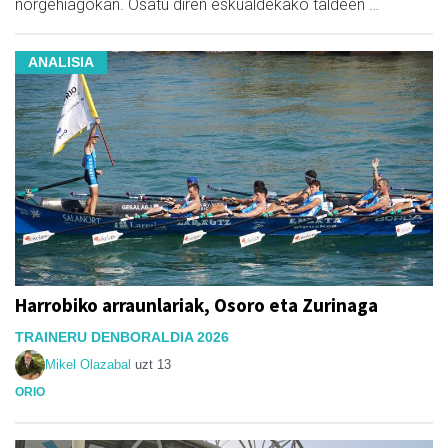
norgehiagokan. Osatu diren eskualdekako taldeen …
ANALISIA
Harrobiko arraunlariak, Osoro eta Zurinaga
TRAINERU DENBORALDIA 2026
Mikel Olazabal
uzt 13
ORIO