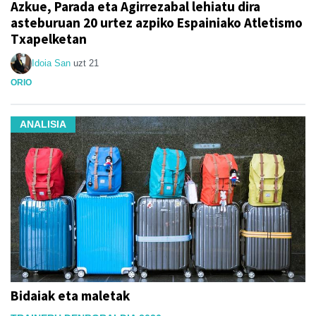
Azkue, Parada eta Agirrezabal lehiatu dira
asteburuan 20 urtez azpiko Espainiako Atletismo
Txapelketan
Idoia San
uzt 21
ORIO
ANALISIA
Bidaiak eta maletak