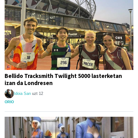
Bellido Tracksmith Twilight 5000 lasterketan
izan da Londresen
Idoia San
uzt 12
ORIO