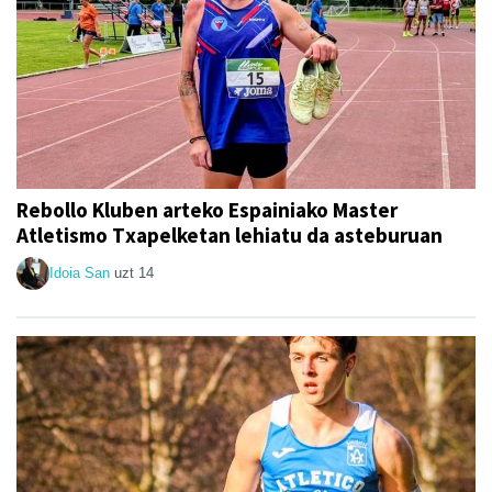
Rebollo Kluben arteko Espainiako Master
Atletismo Txapelketan lehiatu da asteburuan
Idoia San
uzt 14