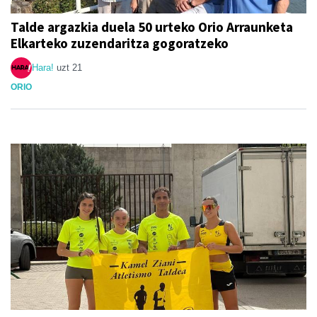
Talde argazkia duela 50 urteko Orio Arraunketa
Elkarteko zuzendaritza gogoratzeko
Hara!
uzt 21
ORIO