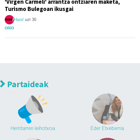
'Virgen Carmeli' arrantza ontziaren maketa,
Turismo Bulegoan ikusgai
Hara!
uzt 30
ORIO
Partaideak
Herritarren leihotxoa
Eder Etxeberria