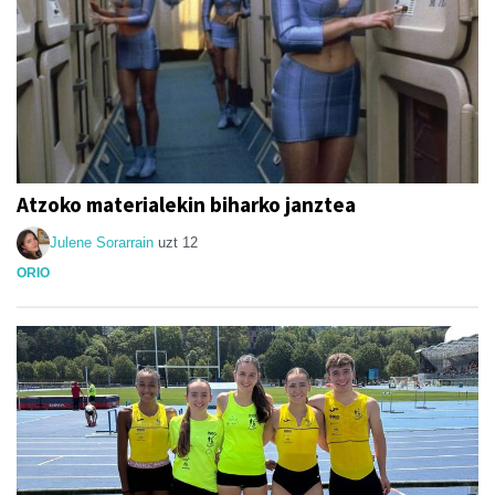
Atzoko materialekin biharko janztea
Julene Sorarrain
uzt 12
ORIO