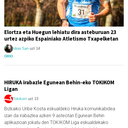
Elortza eta Huegun lehiatu dira asteburuan 23
urtez azpiko Espainiako Atletismo Txapelketan
Idoia San
uzt 14
ORIO
HIRUKA irabazle Egunean Behin-eko TOKIKOM
Ligan
Tokikom
uzt 13
Bizkaiko Uribe Kosta eskualdeko Hiruka komunikabidea
izan da irabazlea azken 9 asteotan Egunean Behin
aplikazioan jokatu den TOKIKOM Liga eskualdekako