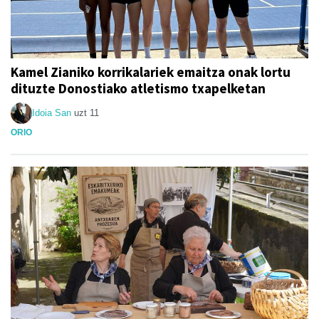
Kamel Zianiko korrikalariek emaitza onak lortu
dituzte Donostiako atletismo txapelketan
Idoia San
uzt 11
ORIO