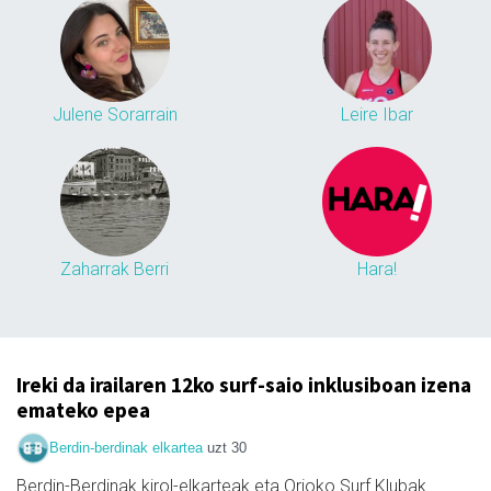
Julene Sorarrain
Leire Ibar
Zaharrak Berri
Hara!
Ireki da irailaren 12ko surf-saio inklusiboan izena
emateko epea
Berdin-berdinak elkartea
uzt 30
Berdin-Berdinak kirol-elkarteak eta Orioko Surf Klubak