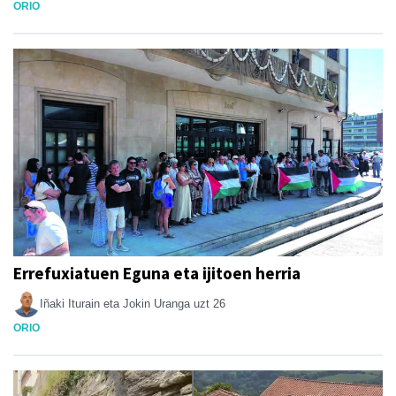
ORIO
Errefuxiatuen Eguna eta ijitoen herria
Iñaki Iturain eta Jokin Uranga
uzt 26
ORIO