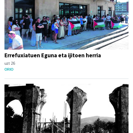
Errefuxiatuen Eguna eta ijitoen herria
uzt 26
ORIO