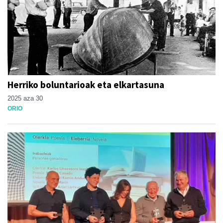
Herriko boluntarioak eta elkartasuna
2025 aza 30
ORIO