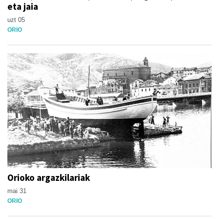
eta jaia
uzt 05
ORIO
Orioko argazkilariak
mai 31
ORIO