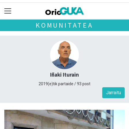
KOMUNITATEA
Iñaki Iturain
2019(e)tik partaide / 93 post
Jarraitu