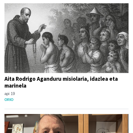
Aita Rodrigo Aganduru misiolaria, idazlea eta
marinela
api 19
ORIO