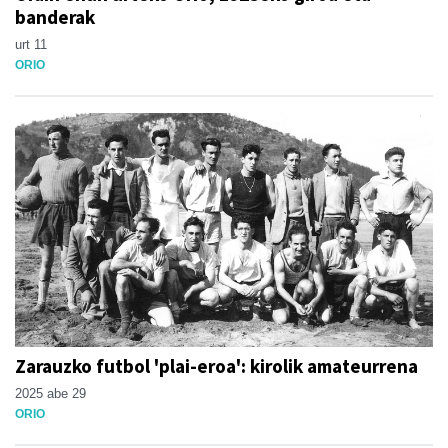
banderak
urt 11
ORIO
Zarauzko futbol 'plai-eroa': kirolik amateurrena
2025 abe 29
ORIO