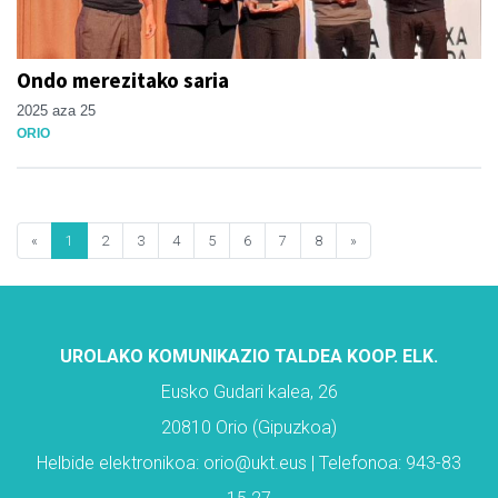
Ondo merezitako saria
2025 aza 25
ORIO
«
1
2
3
4
5
6
7
8
»
UROLAKO KOMUNIKAZIO TALDEA KOOP. ELK.
Eusko Gudari kalea, 26
20810 Orio (Gipuzkoa)
Helbide elektronikoa: orio@ukt.eus | Telefonoa: 943-83