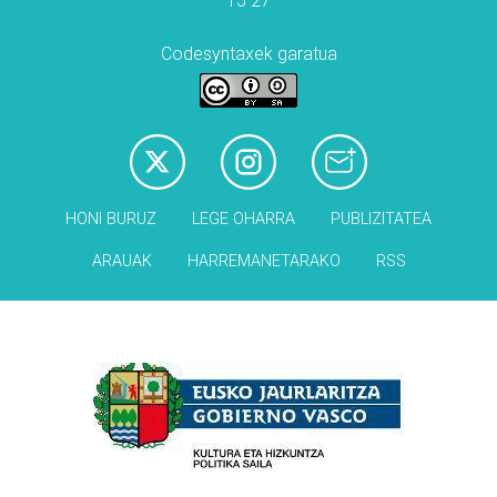
15 27
Codesyntaxek garatua
HONI BURUZ
LEGE OHARRA
PUBLIZITATEA
ARAUAK
HARREMANETARAKO
RSS
Babesleak