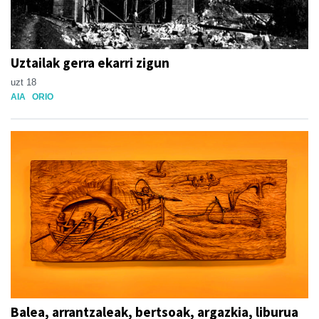
Uztailak gerra ekarri zigun
uzt 18
AIA
ORIO
Balea, arrantzaleak, bertsoak, argazkia, liburua