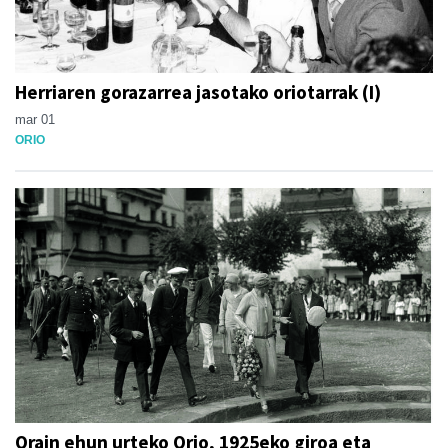
Herriaren gorazarrea jasotako oriotarrak (I)
mar 01
ORIO
Orain ehun urteko Orio, 1925eko giroa eta