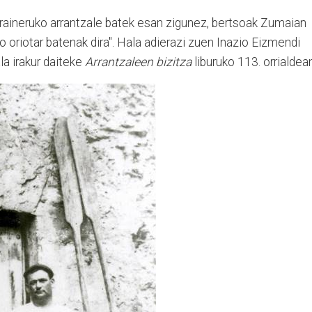
raineruko arrantzale batek esan zigunez, bertsoak Zumaian
oriotar batenak dira". Hala adierazi zuen Inazio Eizmendi
la irakur daiteke
Arrantzaleen bizitza
liburuko 113. orrialdean