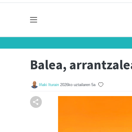
Balea, arrantzale
Iñaki Iturain
2026ko uztailaren 5a