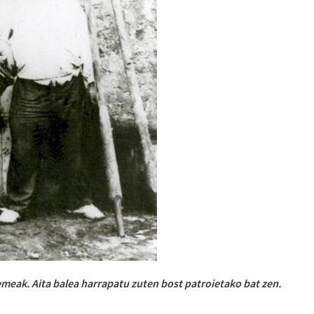
emeak. Aita balea harrapatu zuten bost patroietako bat zen.