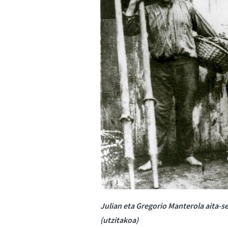
Julian eta Gregorio Manterola aita-s
(utzitakoa)