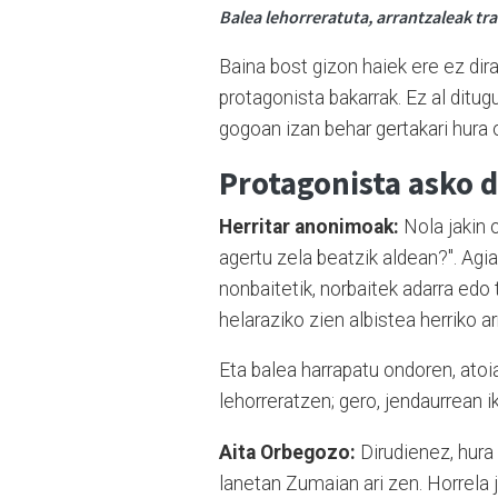
Balea lehorreratuta, arrantzaleak tr
Baina bost gizon haiek ere ez dir
protagonista bakarrak. Ez al ditu
gogoan izan behar gertakari hura o
Protagonista asko d
Herritar anonimoak:
Nola jakin o
agertu zela beatzik aldean?". Agia
nonbaitetik, norbaitek adarra edo t
helaraziko zien albistea herriko ar
Eta balea harrapatu ondoren, atoi
lehorreratzen; gero, jendaurrean ik
Aita Orbegozo:
Dirudienez, hura 
lanetan Zumaian ari zen. Horrela 