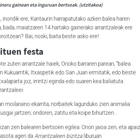
aineru gainean eta inguruan bertsoak. (utzitakoa)
a, inondik ere, Kantaurin harrapatutako azken balea haren
gu, bada, maiatzaren 14 hartako gainerako arrantzaleak ere
roitzean? Bai, noski, baita beste asko ere!
ituen festa
te zuten arrantzale haiek, Orioko barraren parean, "balea
n Kukuarritik, Itxaspetik edo San Juan ermitatik, edo beste
xalaparta joz, irrintzi eginda edo suaren kea baliatuta
rantzaleei.
an moilaraino ekarrita, norbaitek lagunduko zien animalia
usgai jartzen; ondoren, zatitu eta koipe bihurtzen...
izan zen balearen bertsoen egilea. Orion jaioa zen, eta apai
jasota ageri da
Arrantzaleen bizitza
liburuan.