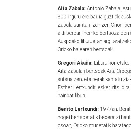
Aita Zabala:
Antonio Zabala jesuit
300 inguru ere bai; ia guztiak eus
Zabala sarritan izan zen Orion, be
aldi berean, herriko bertsozaleen
Auspoako liburuetan argitaratzek
Orioko balearen bertsoak.
Gregori Akaña:
Liburu horretako 
Aita Zabalari bertsoak Aita Orbeg
sutsua zen, eta berak kantatu ziz
Esther Lertxundiri esker iritsi di
hainbat liburu.
Benito Lertxundi:
1977an, Benito
hogei bertsoetatik bederatzi haut
osoan, Orioko mugetatik haratago