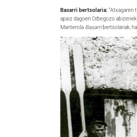
Basarri bertsolaria:
"Atxagaren t
apaiz dagoen Orbegozo abizeneko 
Manterola
Basarri
bertsolariak; ha