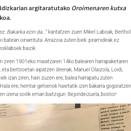
ldizkarian argitaratutako
Oroimenaren kutxa
akoa.
ez. Bakarka ezin da...
" kantatzen zuen Mikel Laboak, Bertho
i batean oinarrituta. Arrazoia zuten biek: piramideak ez
 esklaboek baizik.
an ziren 1901eko maiatzaren 14ko balearen harrapaketaren
 eta bertsoetan aipatzen direnak, Manuel Olaizola, Loidi,
ek izan ziren, hain zuzen ere, balea harrapatu zuten
Hala ere, herritar gehienok haietatik izen bakarra gogoratze
en izena soilik eman baitzigun. Bejondeizuela, bostoi!