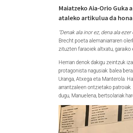
Maiatzeko Aia-Orio Guka a
ataleko artikulua da hon
"Denak ala inor ez, dena ala ezer 
Brecht poeta alemaniarraren olerk
zituzten faraoiek altxatu, garaiko
Herrian denok dakigu zeintzuk iz
protagonista nagusiak: balea bera,
Uranga, Atxega eta Manterola. Hai
arrantzaleen ontzietako patroiak. 
dugu, Manuelena, bertsolariak har