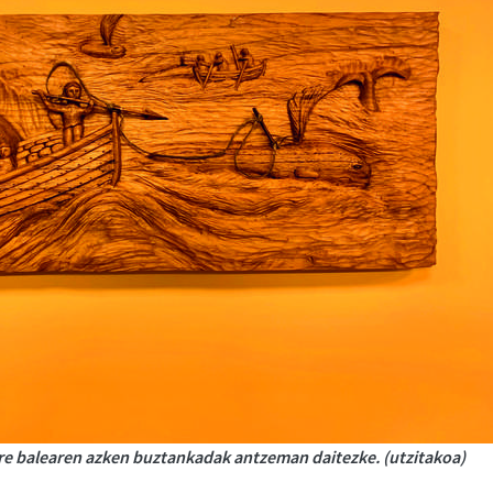
ere balearen azken buztankadak antzeman daitezke. (utzitakoa)