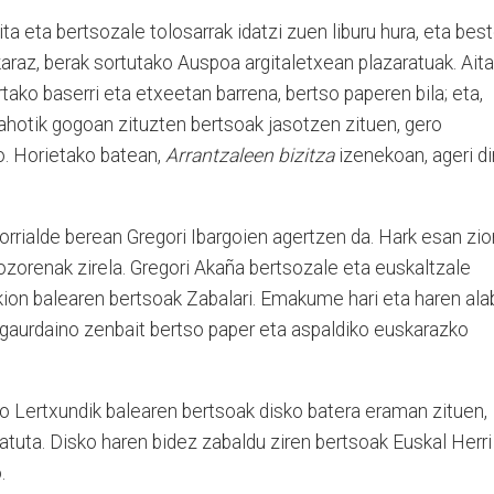
a eta bertsozale tolosarrak idatzi zuen liburu hura, eta bes
karaz, berak sortutako Auspoa argitaletxean plazaratuak. Aita
rtako baserri eta etxeetan barrena, bertso paperen bila; eta,
 ahotik gogoan zituzten bertsoak jasotzen zituen, gero
o. Horietako batean,
Arrantzaleen bizitza
izenekoan, ageri di
orrialde berean Gregori Ibargoien agertzen da. Hark esan zio
ozorenak zirela. Gregori Akaña bertsozale eta euskaltzale
kion balearen bertsoak Zabalari. Emakume hari eta haren ala
ra gaurdaino zenbait bertso paper eta aspaldiko euskarazko
 Lertxundik balearen bertsoak disko batera eraman zituen,
atuta. Disko haren bidez zabaldu ziren bertsoak Euskal Herri
.