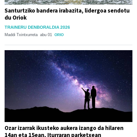
Santurtziko bandera irabazita, lidergoa sendotu
du Oriok
TRAINERU DENBORALDIA 2026
Maddi Txintxurreta
abu 01
ORIO
Ozar izarrak ikusteko aukera izango da hilaren
14an eta 15ean, Iturraran parketxean