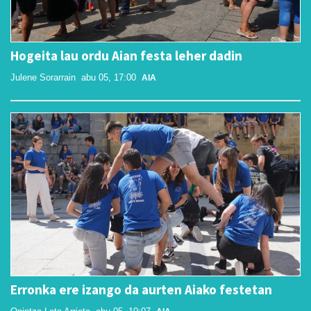
Hogeita lau ordu Aian festa leher dadin
Julene Sorarrain
abu 05, 17:00
AIA
Erronka ere izango da aurten Aiako festetan