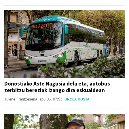
Donostiako Aste Nagusia dela eta, autobus
zerbitzu bereziak izango dira eskualdean
Julene Frantzesena
abu 05, 07:53
UROLA KOSTA