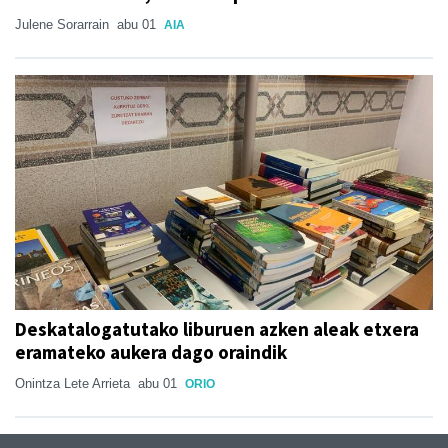
Julene Sorarrain
abu 01
AIA
Deskatalogatutako liburuen azken aleak etxera
eramateko aukera dago oraindik
Onintza Lete Arrieta
abu 01
ORIO