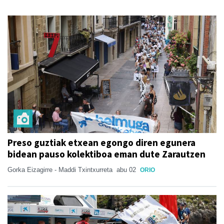
Preso guztiak etxean egongo diren egunera
bidean pauso kolektiboa eman dute Zarautzen
Gorka Eizagirre - Maddi Txintxurreta
abu 02
ORIO