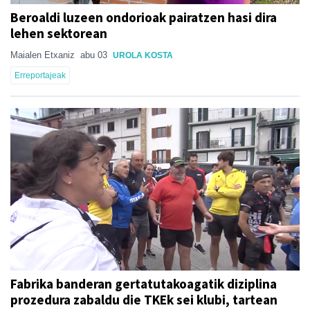
Beroaldi luzeen ondorioak pairatzen hasi dira
lehen sektorean
Maialen Etxaniz
abu 03
UROLA KOSTA
Erreportajeak
Fabrika banderan gertatutakoagatik diziplina
prozedura zabaldu die TKEk sei klubi, tartean