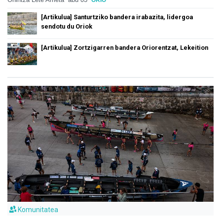
ORIO
[Artikulua] Santurtziko bandera irabazita, lidergoa
sendotu du Oriok
[Artikulua] Zortzigarren bandera Oriorentzat, Lekeition
Komunitatea