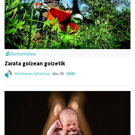
Komunitatea
Zarata goizean goizetik
Herritarren leihotxoa
abu 06
ORIO