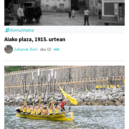
Komunitatea
Aiako plaza, 1915. urtean
Zaharrak Berri
abu 02
AIA