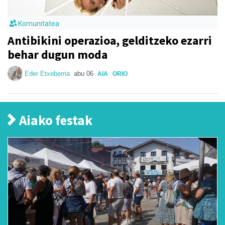
Komunitatea
Antibikini operazioa, gelditzeko ezarri
behar dugun moda
Eder Etxeberria
abu 06
AIA
ORIO
Aiako festak