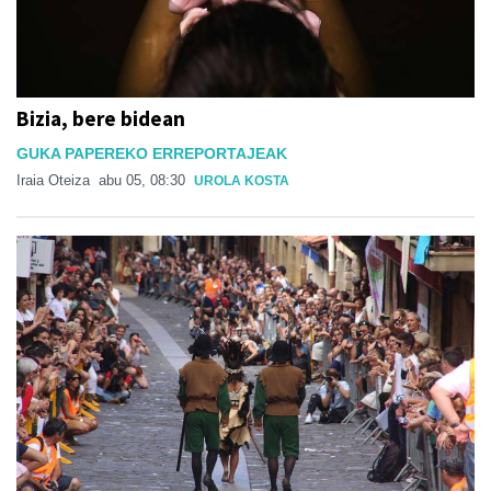
Bizia, bere bidean
GUKA PAPEREKO ERREPORTAJEAK
Iraia Oteiza
abu 05, 08:30
UROLA KOSTA