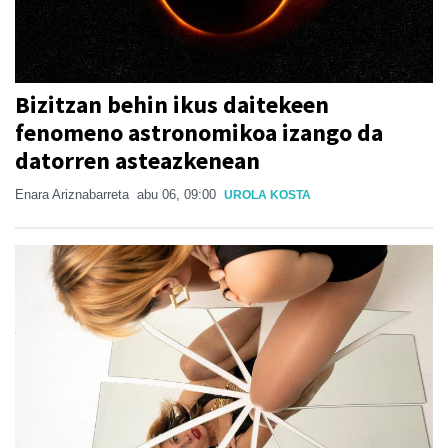
Bizitzan behin ikus daitekeen
fenomeno astronomikoa izango da
datorren asteazkenean
Enara Ariznabarreta
abu 06, 09:00
UROLA KOSTA