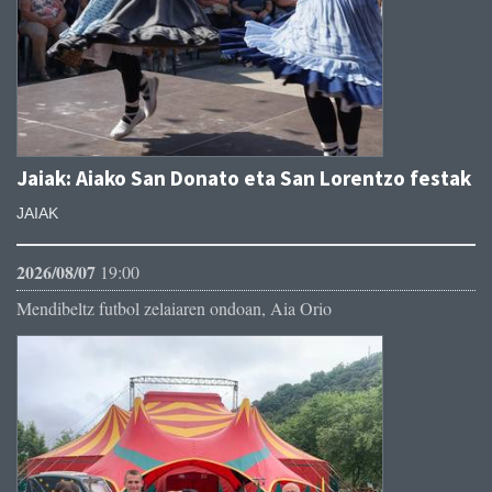
Jaiak: Aiako San Donato eta San Lorentzo festak
JAIAK
2026/08/07
19:00
Mendibeltz futbol zelaiaren ondoan, Aia Orio