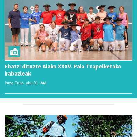
Ebatzi dituzte Aiako XXXV. Pala Txapelketako
irabazleak
Intza Trula
abu 01
AIA