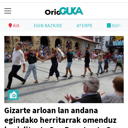
AIA
EGIN BAZKIDE
ATERPE
GUKAP
Gizarte arloan lan andana
egindako herritarrak omenduz