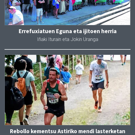
Errefuxiatuen Eguna eta ijitoen herria
Iñaki Iturain eta Jokin Uranga
Rebollo kementsu Astiriko mendi lasterketan