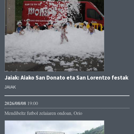
Jaiak: Aiako San Donato eta San Lorentzo festak
JAIAK
2026/08/08
19:00
Mendibeltz futbol zelaiaren ondoan, Orio