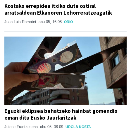
Kostako errepidea itxiko dute ostiral
arratsaldean Elkanoren Lehorreratzeagatik
Juan Luis Romatet
abu 05, 16:08
ORIO
Eguzki eklipsea behatzeko hainbat gomendio
eman ditu Eusko Jaurlaritzak
Julene Frantzesena
abu 05, 08:09
UROLA KOSTA