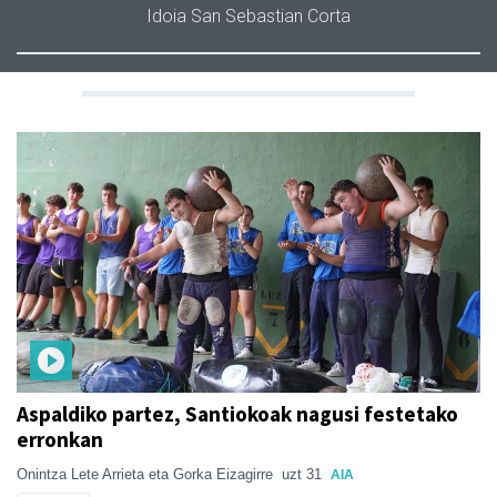
Idoia San Sebastian Corta
Aspaldiko partez, Santiokoak nagusi festetako
erronkan
Onintza Lete Arrieta eta Gorka Eizagirre
uzt 31
AIA