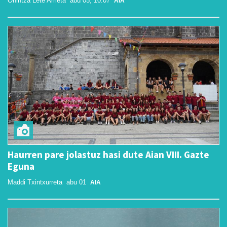
Onintza Lete Arrieta
abu 05, 10:07
AIA
Haurren pare jolastuz hasi dute Aian VIII. Gazte
Eguna
Maddi Txintxurreta
abu 01
AIA