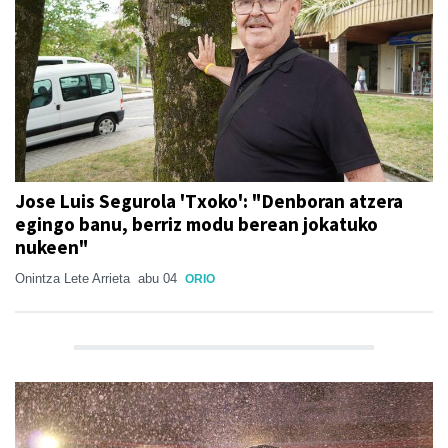
Jose Luis Segurola 'Txoko': "Denboran atzera
egingo banu, berriz modu berean jokatuko
nukeen"
Onintza Lete Arrieta
abu 04
ORIO