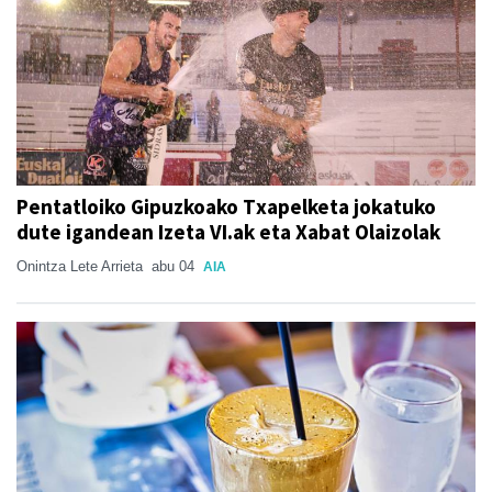
Pentatloiko Gipuzkoako Txapelketa jokatuko
dute igandean Izeta VI.ak eta Xabat Olaizolak
Onintza Lete Arrieta
abu 04
AIA