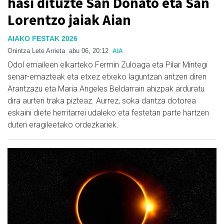
hasi dituzte San Donato eta San
Lorentzo jaiak Aian
AIAKO FESTAK 2026
Onintza Lete Arrieta
abu 06, 20:12
AIA
Odol emaileen elkarteko Fermin Zuloaga eta Pilar Mintegi
senar-emazteak eta etxez etxeko laguntzan aritzen diren
Arantzazu eta Maria Angeles Beldarrain ahizpak arduratu
dira aurten traka pizteaz. Aurrez, soka dantza dotorea
eskaini diete herritarrei udaleko eta festetan parte hartzen
duten eragileetako ordezkariek.