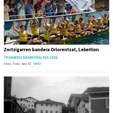
Zortzigarren bandera Oriorentzat, Lekeition
TRAINERU DENBORALDIA 2026
Intza Trula
abu 02
ORIO