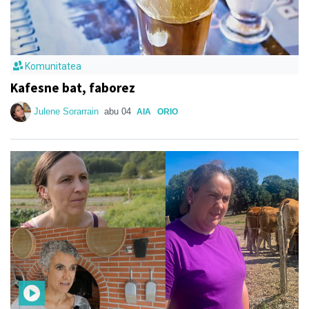
Komunitatea
Kafesne bat, faborez
Julene Sorarrain
abu 04
AIA
ORIO