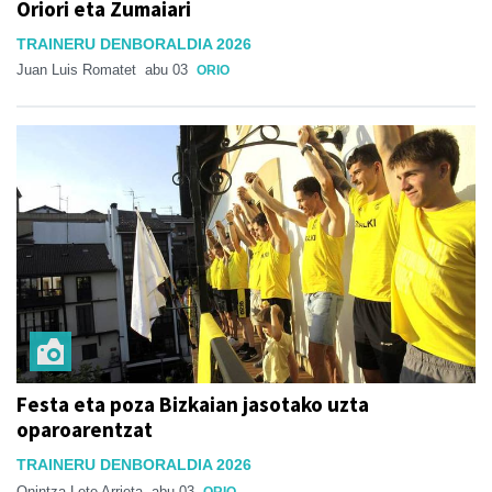
Oriori eta Zumaiari
TRAINERU DENBORALDIA 2026
Juan Luis Romatet
abu 03
ORIO
Festa eta poza Bizkaian jasotako uzta
oparoarentzat
TRAINERU DENBORALDIA 2026
Onintza Lete Arrieta
abu 03