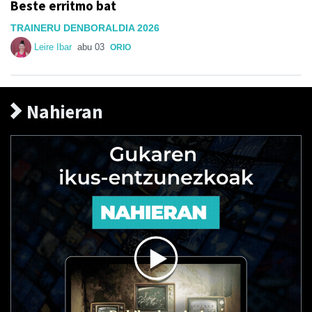
Beste erritmo bat
TRAINERU DENBORALDIA 2026
Leire Ibar
abu 03
ORIO
Nahieran