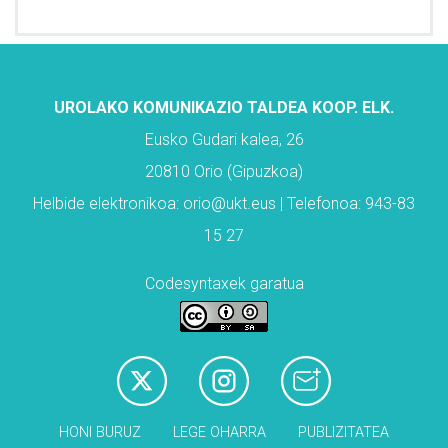
UROLAKO KOMUNIKAZIO TALDEA KOOP. ELK.
Eusko Gudari kalea, 26
20810 Orio (Gipuzkoa)
Helbide elektronikoa: orio@ukt.eus | Telefonoa: 943-83
15 27
Codesyntaxek garatua
HONI BURUZ
LEGE OHARRA
PUBLIZITATEA