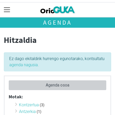
AGENDA
Hitzaldia
Ez dago ekitaldirik hurrengo egunotarako, kontsultatu
agenda nagusia
.
Agenda osoa
Motak:
Kontzertua
(3)
Antzerkia
(1)