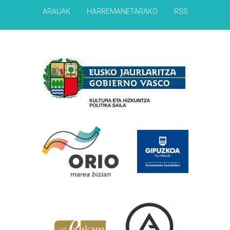
ARAUAK
HARREMANETARAKO
RSS
Babesleak