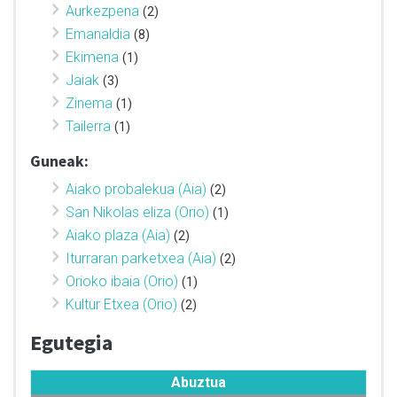
Aurkezpena
(2)
Emanaldia
(8)
Ekimena
(1)
Jaiak
(3)
Zinema
(1)
Tailerra
(1)
Guneak:
Aiako probalekua (Aia)
(2)
San Nikolas eliza (Orio)
(1)
Aiako plaza (Aia)
(2)
Iturraran parketxea (Aia)
(2)
Orioko ibaia (Orio)
(1)
Kultur Etxea (Orio)
(2)
Egutegia
Abuztua