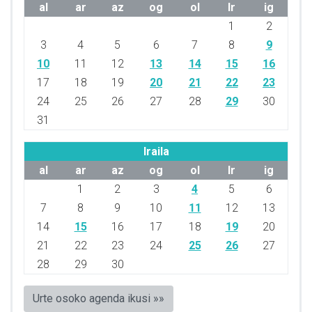
al
ar
az
og
ol
lr
ig
1
2
3
4
5
6
7
8
9
10
11
12
13
14
15
16
17
18
19
20
21
22
23
24
25
26
27
28
29
30
31
Iraila
al
ar
az
og
ol
lr
ig
1
2
3
4
5
6
7
8
9
10
11
12
13
14
15
16
17
18
19
20
21
22
23
24
25
26
27
28
29
30
Urte osoko agenda ikusi »»