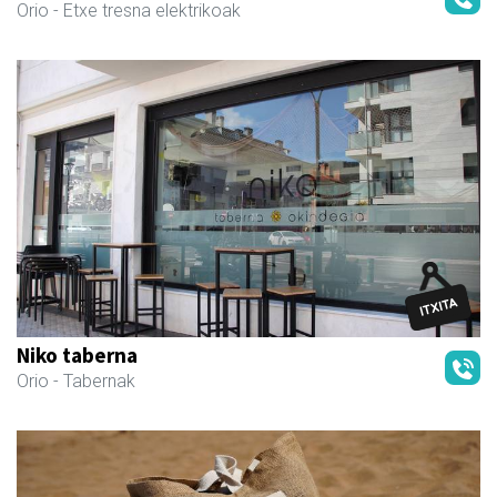
Orio
- Etxe tresna elektrikoak
Niko taberna
Orio
- Tabernak