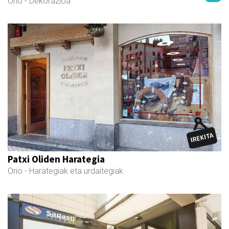
Orio
- Dekorazioa
Patxi Oliden Harategia
Orio
- Harategiak eta urdaitegiak