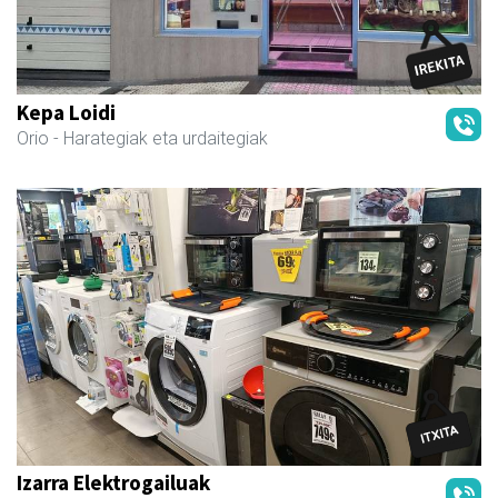
Kepa Loidi
Orio
- Harategiak eta urdaitegiak
Izarra Elektrogailuak