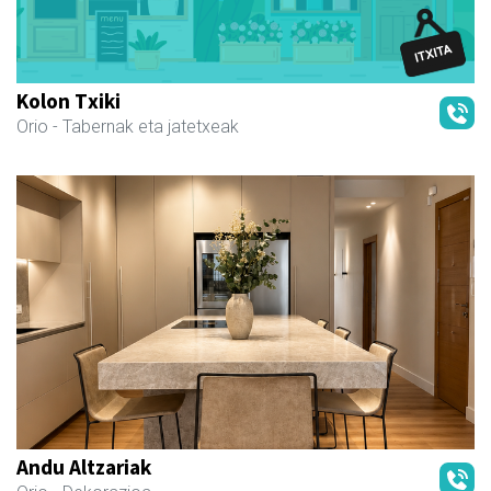
Kolon Txiki
Orio
- Tabernak eta jatetxeak
Andu Altzariak