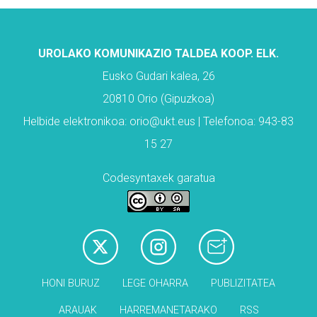
UROLAKO KOMUNIKAZIO TALDEA KOOP. ELK.
Eusko Gudari kalea, 26
20810 Orio (Gipuzkoa)
Helbide elektronikoa: orio@ukt.eus | Telefonoa: 943-83
15 27
Codesyntaxek garatua
HONI BURUZ
LEGE OHARRA
PUBLIZITATEA
ARAUAK
HARREMANETARAKO
RSS