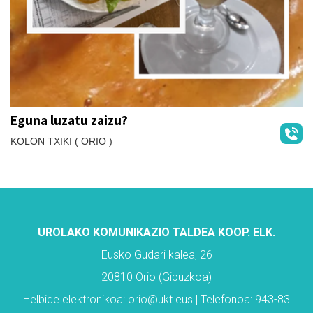
Eguna luzatu zaizu?
KOLON TXIKI ( ORIO )
UROLAKO KOMUNIKAZIO TALDEA KOOP. ELK.
Eusko Gudari kalea, 26
20810 Orio (Gipuzkoa)
Helbide elektronikoa: orio@ukt.eus | Telefonoa: 943-83