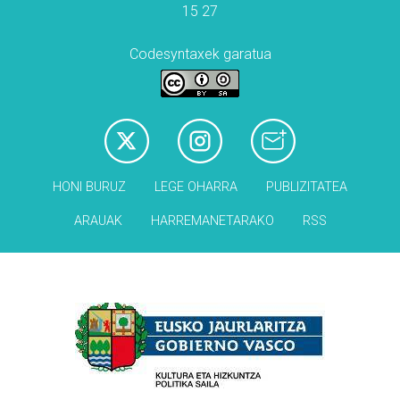
15 27
Codesyntaxek garatua
HONI BURUZ
LEGE OHARRA
PUBLIZITATEA
ARAUAK
HARREMANETARAKO
RSS
Babesleak