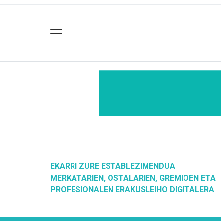
EKARRI ZURE ESTABLEZIMENDUA
MERKATARIEN, OSTALARIEN, GREMIOEN ETA
PROFESIONALEN ERAKUSLEIHO DIGITALERA