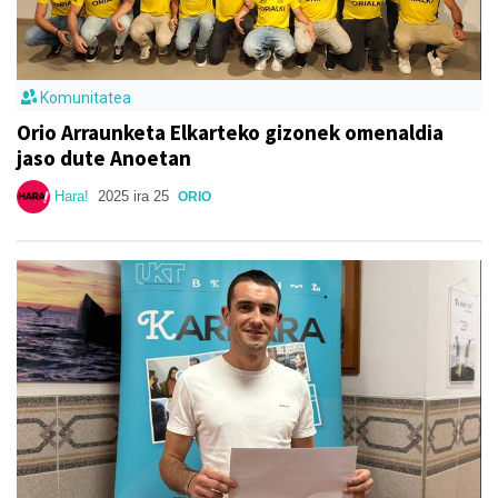
Komunitatea
Orio Arraunketa Elkarteko gizonek omenaldia
jaso dute Anoetan
Hara!
2025 ira 25
ORIO