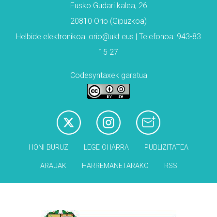
Eusko Gudari kalea, 26
20810 Orio (Gipuzkoa)
Helbide elektronikoa: orio@ukt.eus | Telefonoa: 943-83
15 27
Codesyntaxek garatua
HONI BURUZ
LEGE OHARRA
PUBLIZITATEA
ARAUAK
HARREMANETARAKO
RSS
Babesleak