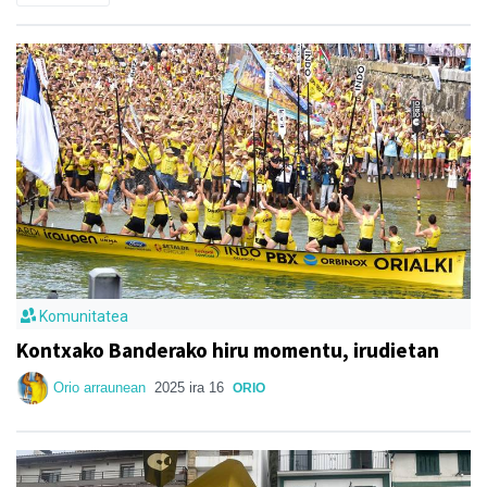
Komunitatea
Kontxako Banderako hiru momentu, irudietan
Orio arraunean
2025 ira 16
ORIO