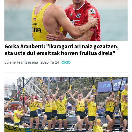
Gorka Aranberri: "Ikaragarri ari naiz gozatzen,
eta uste dut emaitzak horren fruitua direla"
Julene Frantzesena
2025 ira 14
ORIO