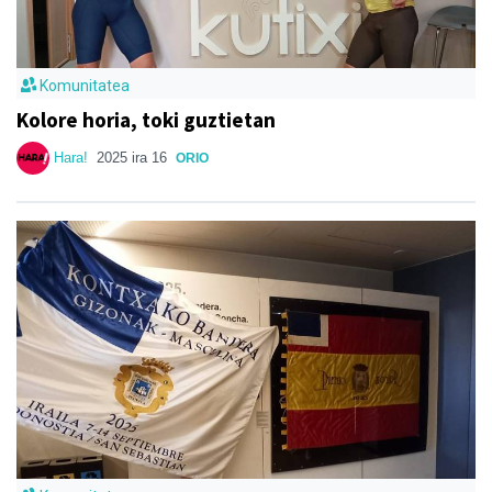
Komunitatea
Kolore horia, toki guztietan
Hara!
2025 ira 16
ORIO