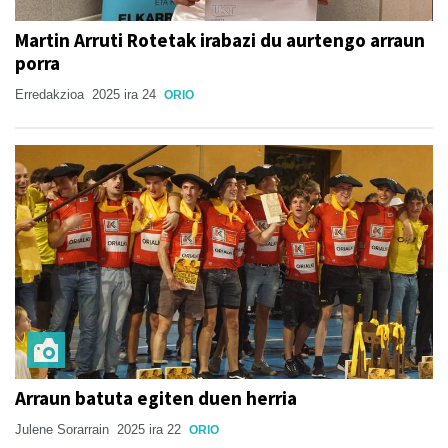
Martin Arruti Rotetak irabazi du aurtengo arraun
porra
Erredakzioa
2025 ira 24
ORIO
Arraun batuta egiten duen herria
Julene Sorarrain
2025 ira 22
ORIO