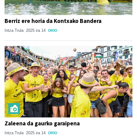
Berriz ere horia da Kontxako Bandera
Intza Trula
2025 ira 14
ORIO
Zaleena da gaurko garaipena
Intza Trula
2025 ira 14
ORIO