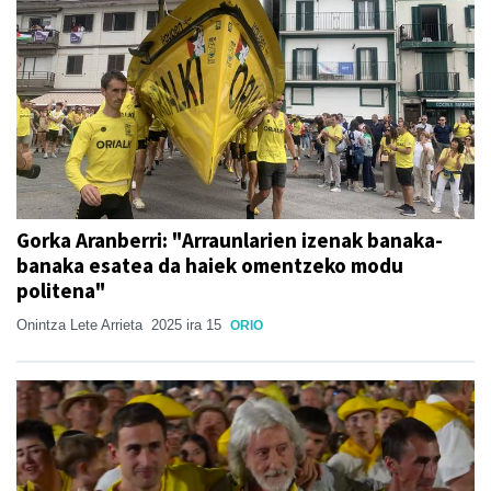
Gorka Aranberri: "Arraunlarien izenak banaka-
banaka esatea da haiek omentzeko modu
politena"
Onintza Lete Arrieta
2025 ira 15
ORIO