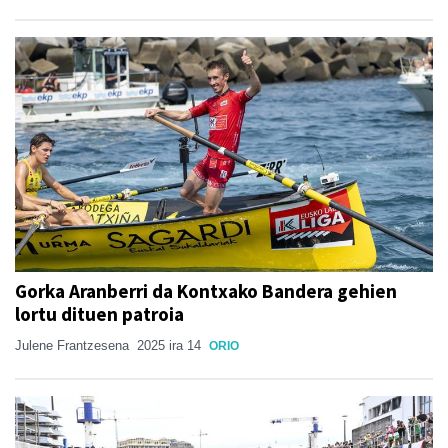
Gorka Aranberri da Kontxako Bandera gehien
lortu dituen patroia
Julene Frantzesena
2025 ira 14
ORIO