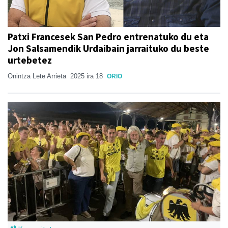
Patxi Francesek San Pedro entrenatuko du eta
Jon Salsamendik Urdaibain jarraituko du beste
urtebetez
Onintza Lete Arrieta
2025 ira 18
ORIO