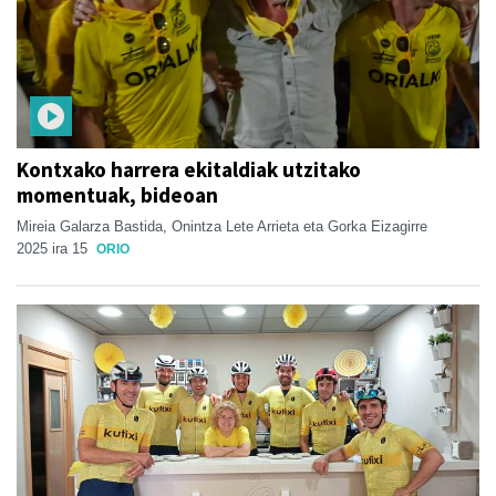
Kontxako harrera ekitaldiak utzitako
momentuak, bideoan
Mireia Galarza Bastida, Onintza Lete Arrieta eta Gorka Eizagirre
2025 ira 15
ORIO