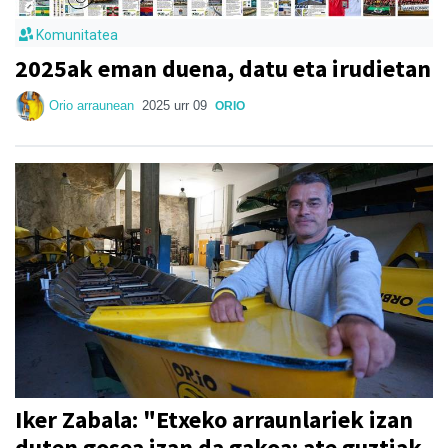
Komunitatea
2025ak eman duena, datu eta irudietan
Orio arraunean
2025 urr 09
ORIO
Iker Zabala: "Etxeko arraunlariek izan
duten gosea izan da gakoa: ate guztiak