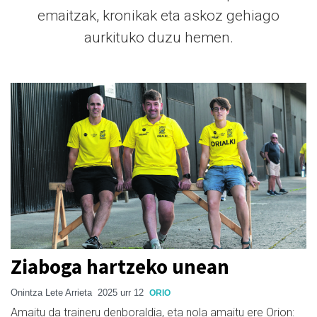
emaitzak, kronikak eta askoz gehiago
aurkituko duzu hemen.
Ziaboga hartzeko unean
Onintza Lete Arrieta
2025 urr 12
ORIO
Amaitu da traineru denboraldia, eta nola amaitu ere Orion: