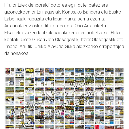
hiru ontziek denboraldi dotorea egin dute, batez ere
gizonezkoen ontzi nagusiak, Kontxako Bandera eta Eusko
Label ligak irabazita eta ligan marka berria ezarrita.
Arraunak ertz asko ditu, ordea, eta Orio Arraunketa
Elkarteko zuzendaritzak badaki zer duen hobetzeko. Hala
kontatu diote Gukari Jon Olasagastik, Itziar Olasagastik eta
Imanol Arrutik. Urriko Aia-Orio Guka aldizkariko erreportajea
da honakoa.