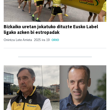
Bizkaiko uretan jokatuko dituzte Eusko Label
ligako azken bi estropadak
Onintza Lete Arrieta
2025 ira 19
ORIO