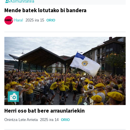
Komunitatea
Mende batek lotutako bi bandera
Hara!
2025 ira 15
ORIO
Herri oso bat bere arraunlariekin
Onintza Lete Arrieta
2025 ira 14
ORIO