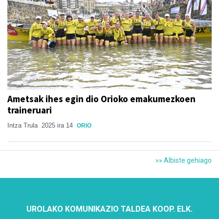
Ametsak ihes egin dio Orioko emakumezkoen
traineruari
Intza Trula
2025 ira 14
ORIO
»» Albiste gehiago
UROLAKO KOMUNIKAZIO TALDEA KOOP. ELK.