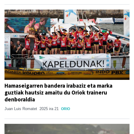
Hamaseigarren bandera irabaziz eta marka
guztiak hautsiz amaitu du Oriok traineru
denboraldia
Juan Luis Romatet
2025 ira 21
ORIO