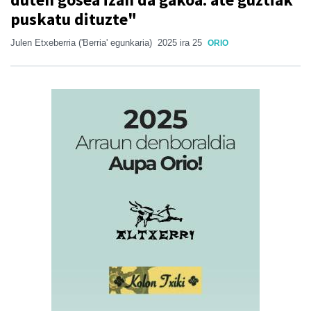
puskatu dituzte"
Julen Etxeberria ('Berria' egunkaria)
2025 ira 25
ORIO