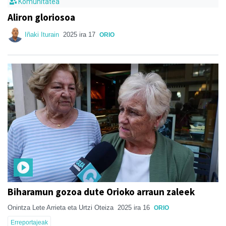
Komunitatea
Aliron gloriosoa
Iñaki Iturain
2025 ira 17
ORIO
Biharamun gozoa dute Orioko arraun zaleek
Onintza Lete Arrieta eta Urtzi Oteiza
2025 ira 16
ORIO
Erreportajeak