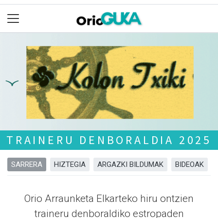
TRAINERU DENBORALDIA 2025
SARRERA
HIZTEGIA
ARGAZKI BILDUMAK
BIDEOAK
Orio Arraunketa Elkarteko hiru ontzien
traineru denboraldiko estropaden