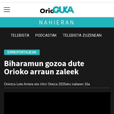
NAHIERAN
TELEBISTA
PODCASTAK
TELEBISTA ZUZENEAN
ERREPORTAJEAK
Biharamun gozoa dute
Orioko arraun zaleek
Onintza Lete Arrieta eta Urtzi Oteiza
2025eko irailaren 16a