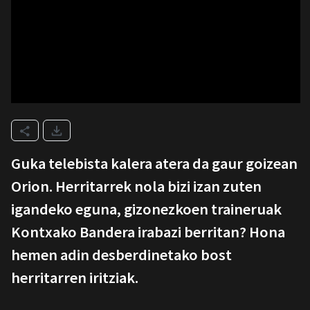
Guka telebista kalera atera da gaur goizean
Orion. Herritarrek nola bizi izan zuten
igandeko eguna, gizonezkoen traineruak
Kontxako Bandera irabazi berritan? Hona
hemen adin desberdinetako bost
herritarren iritziak.