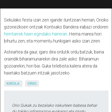
Sekulako festa izan zen igande iluntzean herrian, Orioko
gizonezkoen ontziak Kontxako Bandera irabazi ondoren
herritarrek haiei egindako harreran
. Herria marea hori
bihurtu zen, eta momentu hunkigarri asko izan ziren.
Asteartea da gaur, igaro dira ordutik ordu batzuk, baina
oraindik biharamunarekin dira zale asko. Biharamun
gozoarekin, hori bai. Guka telebista kalera atera da
haietako batzuen iritziak jasotzeko.
KIROLA
ORIO
Orio Gukak zu bezalako irakurleen babesa behar
du tokiko informazioa euskaraz eta modu