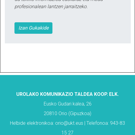
profesionalean lantzen jarraitzeko.
Izan Gukakide
UROLAKO KOMUNIKAZIO TALDEA KOOP. ELK.
Eusko Gudari kalea, 26
20810 Orio (Gipuzkoa)
Helbide elektronikoa: orio@ukt.eus | Telefonoa: 943-83
15 27