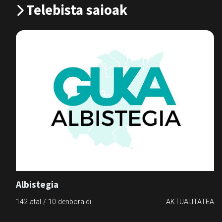
Telebista saioak
Albistegia
142 atal / 10 denboraldi
AKTUALITATEA