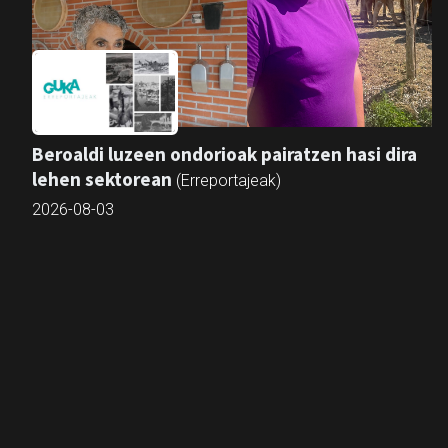
Beroaldi luzeen ondorioak pairatzen hasi dira
lehen sektorean
(Erreportajeak)
2026-08-03