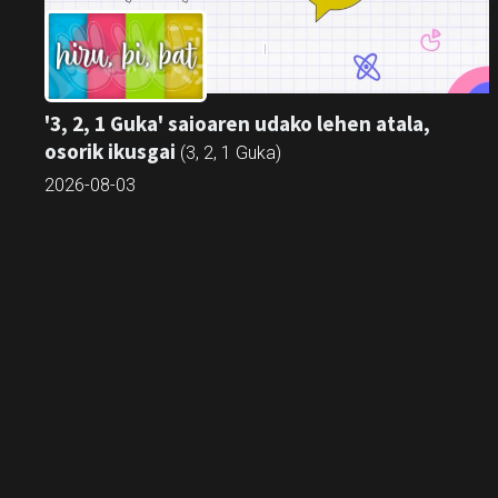
'3, 2, 1 Guka' saioaren udako lehen atala,
osorik ikusgai
(3, 2, 1 Guka)
2026-08-03