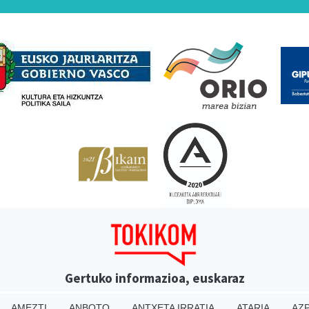
Babesleak
Gertuko informazioa, euskaraz
AMEZTI
ANBOTO
ANTXETA IRRATIA
ATARIA
AZP