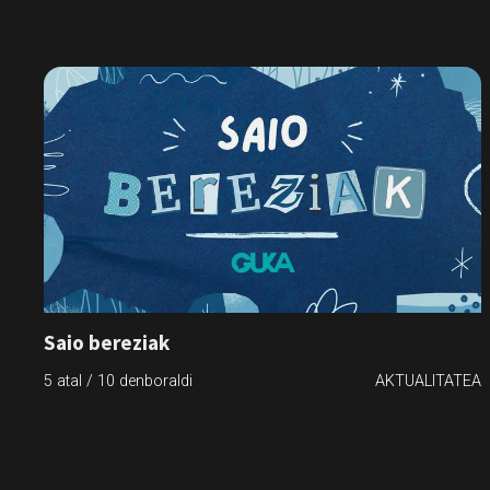
Saio bereziak
5 atal / 10 denboraldi
AKTUALITATEA