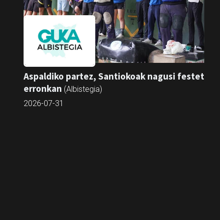
Aspaldiko partez, Santiokoak nagusi festetako
erronkan
(Albistegia)
2026-07-31