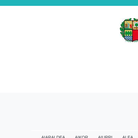
AIARALDEA
AIKOR
AIURRI
ALEA