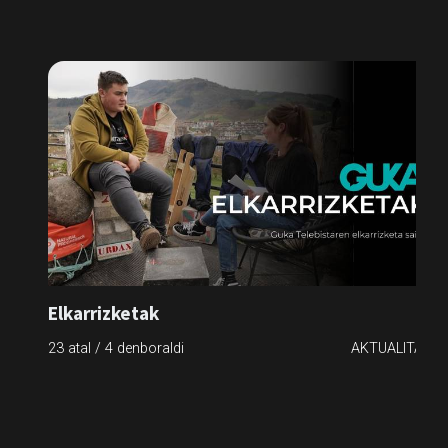
Elkarrizketak
23 atal / 4 denboraldi
AKTUALITATEA