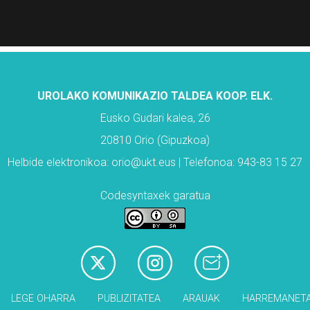
UROLAKO KOMUNIKAZIO TALDEA KOOP. ELK.
Eusko Gudari kalea, 26
20810 Orio (Gipuzkoa)
Helbide elektronikoa: orio@ukt.eus | Telefonoa: 943-83 15 27
Codesyntaxek garatua
LEGE OHARRA
PUBLIZITATEA
ARAUAK
HARREMANET