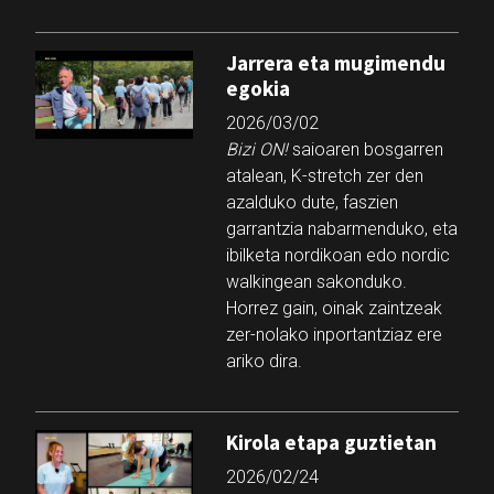
Jarrera eta mugimendu
egokia
2026/03/02
Bizi ON!
saioaren bosgarren
atalean, K-stretch zer den
azalduko dute, faszien
garrantzia nabarmenduko, eta
ibilketa nordikoan edo nordic
walkingean sakonduko.
Horrez gain, oinak zaintzeak
zer-nolako inportantziaz ere
ariko dira.
Kirola etapa guztietan
2026/02/24