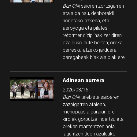
Bizi ON!
saioren zortzigarren
atala da hau, denboraldi
honetako azkena, eta
aeroyoga eta pilates
reformer diziplinak zer diren
azalduko dute bertan; oreka
berreskuratzeko jarduera
paregabeak biak ala biak ere.
Adinean aurrera
2026/03/16
Bizi ON!
telebista saioaren
zazpigarren atalean,
menopausia garaian ere
kirolak gorputza indartsu eta
orekan mantentzen nola
laguntzen duen azalduko