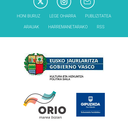
HONI BURUZ
LEGE OHARRA
PUBLIZITATEA
ARAUAK
HARREMANETARAKO
RSS
Babesleak