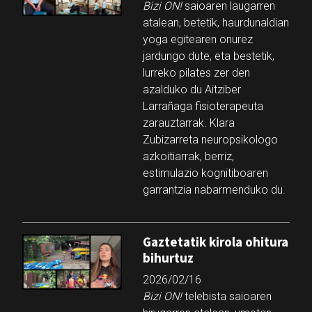
Bizi ON!
saioaren laugarren
atalean, betetik, haurdunaldian
yoga egitearen onurez
jardungo dute, eta bestetik,
lurreko pilates zer den
azalduko du Aitziber
Larrañaga fisioterapeuta
zarauztarrak. Klara
Zubizarreta neuropsikologo
azkoitiarrak, berriz,
estimulazio kognitiboaren
garrantzia nabarmenduko du.
Gaztetatik kirola ohitura
bihurtuz
2026/02/16
Bizi ON!
telebista saioaren