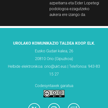
azpeitiarra eta Eider Lopetegi
podologoa ezagutzeko
aukera ere izango da.
UROLAKO KOMUNIKAZIO TALDEA KOOP. ELK.
Eusko Gudari kalea, 26
20810 Orio (Gipuzkoa)
Helbide elektronikoa: orio@ukt.eus | Telefonoa: 943-83
15 27
Codesyntaxek garatua