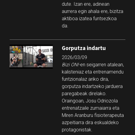
dute. Izan ere, adinean
aurrera egin ahala ere, bizitza
aktiboa izatea funtsezkoa
da.
Gorputza indartu
2026/03/09
Bizi ON!-
en seigarren atalean,
kalisteniaz eta entrenamendu
funtzionalaz ariko dira,
gorputza indartzeko jarduera
paregabeak direlako.
Oraingoan, Josu Odriozola
entrenatzaile zumaiarra eta
Miren Aranburu fisioterapeuta
azpeitiarra dira eskualdeko
protagonistak.