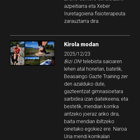
azpeitiarra eta Xeber
Iruretagoiena fisioterapeuta
zarauztarra dira.
Kirola modan
2025/12/23
Bizi ON!
telebista saioaren
lehen atal honetan, batetik,
Beasaingo Gazte Training zer
den azalduko dute,
gazteentzat gimnasioetara
sarbidea izan daitekeena; eta
bestetik, mendian korrika
aritzeko joeraz ariko dira,
baita mendian ibiltzeko
oinetako egokiez ere. Naroa
Uria mendi korrikalari