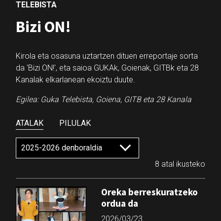
TELEBISTA
Bizi ON!
Kirola eta osasuna uztartzen dituen erreportaje sorta
da 'Bizi ON!', eta saioa GUKAk, Goienak, GITBk eta 28
Kanalak elkarlanean ekoiztu duute.
Egilea: Guka Telebista, Goiena, GITB eta 28 Kanala
ATALAK
PILULAK
8 atal ikusteko
Oreka berreskuratzeko
ordua da
2026/03/23