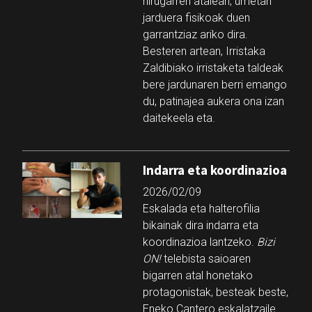
hirugarren atalean, umetan
jarduera fisikoak duen
garrantziaz ariko dira.
Besteren artean, Irristaka
Zaldibiako irristaketa taldeak
bere jardunaren berri emango
du, patinajea aukera ona izan
daitekeela eta.
Indarra eta koordinazioa
2026/02/09
Eskalada eta halterofilia
bikainak dira indarra eta
koordinazioa lantzeko.
Bizi
ON!
telebista saioaren
bigarren atal honetako
protagonistak, besteak beste,
Eneko Cantero eskalatzaile