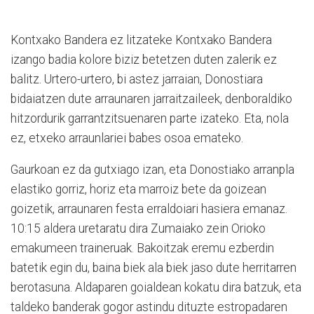
Kontxako Bandera ez litzateke Kontxako Bandera
izango badia kolore biziz betetzen duten zalerik ez
balitz. Urtero-urtero, bi astez jarraian, Donostiara
bidaiatzen dute arraunaren jarraitzaileek, denboraldiko
hitzordurik garrantzitsuenaren parte izateko. Eta, nola
ez, etxeko arraunlariei babes osoa emateko.
Gaurkoan ez da gutxiago izan, eta Donostiako arranpla
elastiko gorriz, horiz eta marroiz bete da goizean
goizetik, arraunaren festa erraldoiari hasiera emanaz.
10:15 aldera uretaratu dira Zumaiako zein Orioko
emakumeen traineruak. Bakoitzak eremu ezberdin
batetik egin du, baina biek ala biek jaso dute herritarren
berotasuna. Aldaparen goialdean kokatu dira batzuk, eta
taldeko banderak gogor astindu dituzte estropadaren