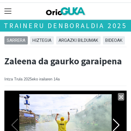
TRAINERU DENBORALDIA 2025
SARRERA
HIZTEGIA
ARGAZKI BILDUMAK
BIDEOAK
Zaleena da gaurko garaipena
Intza Trula
2025eko irailaren 14a