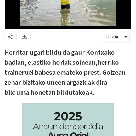
Entzun
Herritar ugari bildu da gaur Kontxako
badian, elastiko horiak soinean,herriko
traineruei babesa emateko prest. Goizean
zehar bizitako uneen argazkiak dira
bilduma honetan bildutakoak.