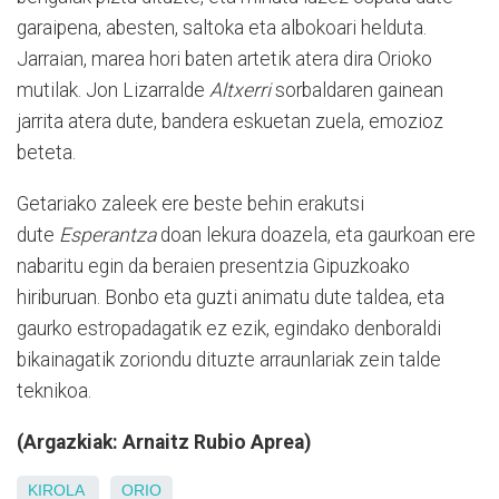
garaipena, abesten, saltoka eta albokoari helduta.
Jarraian, marea hori baten artetik atera dira Orioko
mutilak. Jon Lizarralde
Altxerri
sorbaldaren gainean
jarrita atera dute, bandera eskuetan zuela, emozioz
beteta.
Getariako zaleek ere beste behin erakutsi
dute
Esperantza
doan lekura doazela, eta gaurkoan ere
nabaritu egin da beraien presentzia Gipuzkoako
hiriburuan. Bonbo eta guzti animatu dute taldea, eta
gaurko estropadagatik ez ezik, egindako denboraldi
bikainagatik zoriondu dituzte arraunlariak zein talde
teknikoa.
(Argazkiak: Arnaitz Rubio Aprea)
KIROLA
ORIO