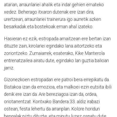
atarian, arraunlariei ahalik eta indar gehien emateko
xedez. Beherago itxaron dutenak ere izan dira,
urertzean, arraunlariei trainerura igo aurretik azken
besarkadak eta bostekoak eman ahal izateko.
Hasieran ez ezik, estropada amaitzean ere bertan izan
dituzte zain, kirolariei egindako lana aitortzeko eta
zoriontzeko. Zumaiarrek, esaterako, Kike Manterola
entrenatzailea airatu dute, egindako lan guztia balioan
jarriz.
Gizonezkoen estropadan ere patroi bera errepikatu da.
Bistakoa izan da emozioa, eta malkoei ezin eutsita ibili
denik ere izan da. Are bereziagoa izan da, ordea,
oriotarrentzat. Kontxako Bandera 33. aldiz irabazi
ostean, festa lehertu da arranplan. Kolore horidun
bengalak piztu dituzte, eta minutu luzez ospatu dute