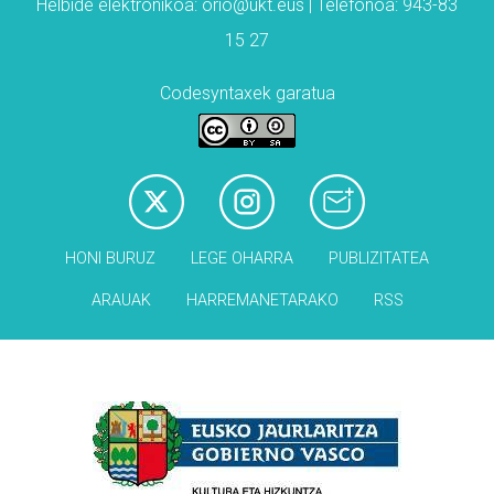
Helbide elektronikoa: orio@ukt.eus | Telefonoa: 943-83
15 27
Codesyntaxek garatua
HONI BURUZ
LEGE OHARRA
PUBLIZITATEA
ARAUAK
HARREMANETARAKO
RSS
Babesleak