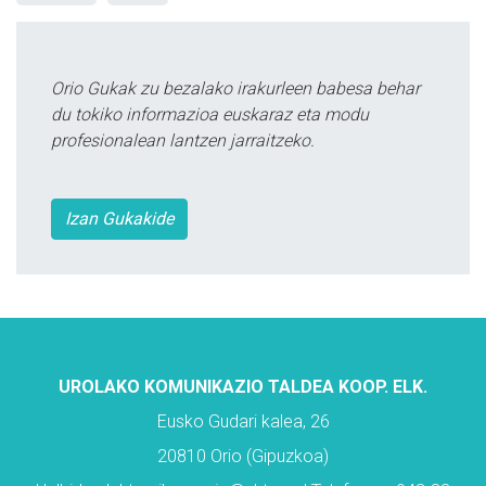
Orio Gukak zu bezalako irakurleen babesa behar
du tokiko informazioa euskaraz eta modu
profesionalean lantzen jarraitzeko.
Izan Gukakide
UROLAKO KOMUNIKAZIO TALDEA KOOP. ELK.
Eusko Gudari kalea, 26
20810 Orio (Gipuzkoa)