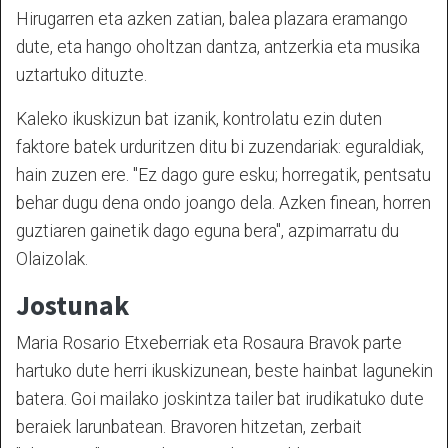
Hirugarren eta azken zatian, balea plazara eramango
dute, eta hango oholtzan dantza, antzerkia eta musika
uztartuko dituzte.
Kaleko ikuskizun bat izanik, kontrolatu ezin duten
faktore batek urduritzen ditu bi zuzendariak: eguraldiak,
hain zuzen ere. "Ez dago gure esku; horregatik, pentsatu
behar dugu dena ondo joango dela. Azken finean, horren
guztiaren gainetik dago eguna bera", azpimarratu du
Olaizolak.
Jostunak
Maria Rosario Etxeberriak eta Rosaura Bravok parte
hartuko dute herri ikuskizunean, beste hainbat lagunekin
batera. Goi mailako joskintza tailer bat irudikatuko dute
beraiek larunbatean. Bravoren hitzetan, zerbait