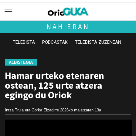
NAHIERAN
TELEBISTA
PODCASTAK
TELEBISTA ZUZENEAN
ALBISTEGIA
Hamar urteko etenaren
ostean, 125 urte atzera
egingo du Oriok
Intza Trula eta Gorka Eizagirre
2026ko maiatzaren 13a