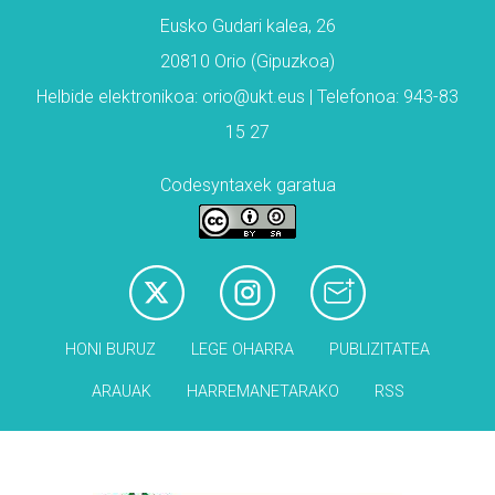
Eusko Gudari kalea, 26
20810 Orio (Gipuzkoa)
Helbide elektronikoa: orio@ukt.eus | Telefonoa: 943-83
15 27
Codesyntaxek garatua
HONI BURUZ
LEGE OHARRA
PUBLIZITATEA
ARAUAK
HARREMANETARAKO
RSS
Babesleak