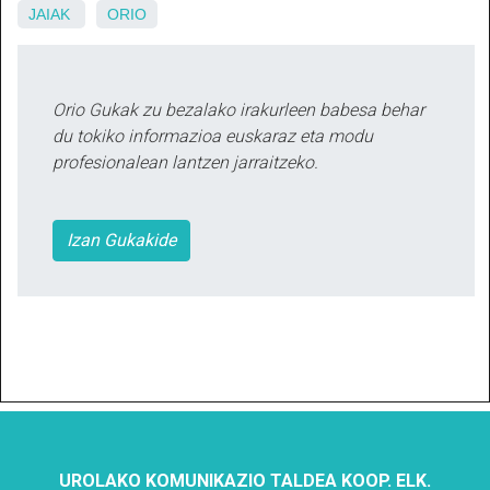
JAIAK
ORIO
Orio Gukak zu bezalako irakurleen babesa behar
du tokiko informazioa euskaraz eta modu
profesionalean lantzen jarraitzeko.
Izan Gukakide
UROLAKO KOMUNIKAZIO TALDEA KOOP. ELK.