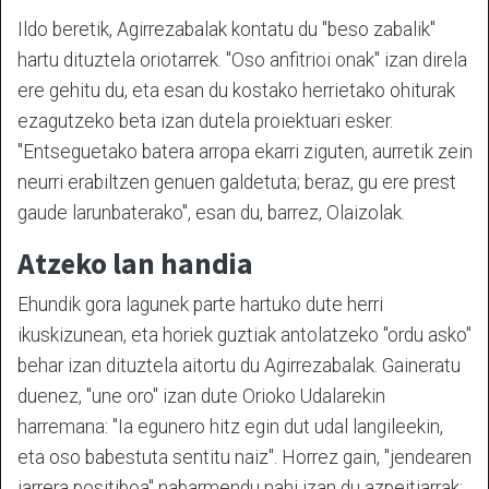
Ildo beretik, Agirrezabalak kontatu du "beso zabalik"
hartu dituztela oriotarrek. "Oso anfitrioi onak" izan direla
ere gehitu du, eta esan du kostako herrietako ohiturak
ezagutzeko beta izan dutela proiektuari esker.
"Entseguetako batera arropa ekarri ziguten, aurretik zein
neurri erabiltzen genuen galdetuta; beraz, gu ere prest
gaude larunbaterako", esan du, barrez, Olaizolak.
Atzeko lan handia
Ehundik gora lagunek parte hartuko dute herri
ikuskizunean, eta horiek guztiak antolatzeko "ordu asko"
behar izan dituztela aitortu du Agirrezabalak. Gaineratu
duenez, "une oro" izan dute Orioko Udalarekin
harremana: "Ia egunero hitz egin dut udal langileekin,
eta oso babestuta sentitu naiz". Horrez gain, "jendearen
jarrera positiboa" nabarmendu nahi izan du azpeitiarrak: