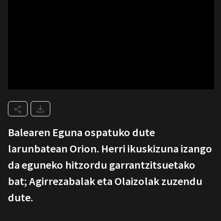
Balearen Eguna ospatuko dute
larunbatean Orion. Herri ikuskizuna izango
da eguneko hitzordu garrantzitsuetako
bat; Agirrezabalak eta Olaizolak zuzendu
dute.