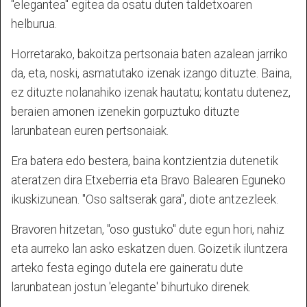
"elegantea" egitea da osatu duten taldetxoaren
helburua.
Horretarako, bakoitza pertsonaia baten azalean jarriko
da, eta, noski, asmatutako izenak izango dituzte. Baina,
ez dituzte nolanahiko izenak hautatu; kontatu dutenez,
beraien amonen izenekin gorpuztuko dituzte
larunbatean euren pertsonaiak.
Era batera edo bestera, baina kontzientzia dutenetik
ateratzen dira Etxeberria eta Bravo Balearen Eguneko
ikuskizunean. "Oso saltserak gara", diote antzezleek.
Bravoren hitzetan, "oso gustuko" dute egun hori, nahiz
eta aurreko lan asko eskatzen duen. Goizetik iluntzera
arteko festa egingo dutela ere gaineratu dute
larunbatean jostun 'elegante' bihurtuko direnek.