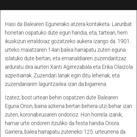
Hasi da Balearen Egunerako atzera kontaketa. Larunbat
honetan ospatuko dute egun handia, eta, tartean, herri
ikuskizun erraldoiaz gozatzeko aukera izango da. 1901.
urteko maiatzaren 14an balea harrapatu zuten eguna
islatuko dute bertan, eta emanaldiaren zuzendaritzaz
arduratu dira aurten Xanti Agirrezabala eta Erika Olaizola
azpeitiarrak. Zuzendari lanak egin ditu lehenak, eta
zuzendariaren laguntzailea izan da bigarrena.
Izatez, bost urtean behin ospatzen dute Balearen
Eguna Orion, baina azkena bertan behera utzi behar izan
zuten, koronabirusaren ondorioz. Hori horrela izanik,
hamar urte ondoren itzuliko da festa handia Oriora.
Gainera, balea harrapatu zuteneko 125. urteurrena da