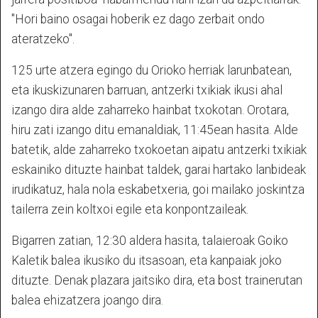
"Hori baino osagai hoberik ez dago zerbait ondo
ateratzeko".
125 urte atzera egingo du Orioko herriak larunbatean,
eta ikuskizunaren barruan, antzerki txikiak ikusi ahal
izango dira alde zaharreko hainbat txokotan. Orotara,
hiru zati izango ditu emanaldiak, 11:45ean hasita. Alde
batetik, alde zaharreko txokoetan aipatu antzerki txikiak
eskainiko dituzte hainbat taldek, garai hartako lanbideak
irudikatuz, hala nola eskabetxeria, goi mailako joskintza
tailerra zein koltxoi egile eta konpontzaileak.
Bigarren zatian, 12:30 aldera hasita, talaieroak Goiko
Kaletik balea ikusiko du itsasoan, eta kanpaiak joko
dituzte. Denak plazara jaitsiko dira, eta bost trainerutan
balea ehizatzera joango dira.