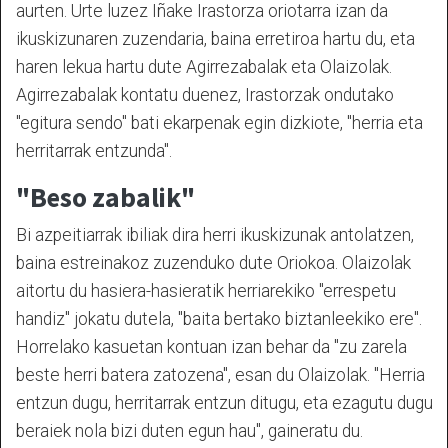
aurten. Urte luzez Iñake Irastorza oriotarra izan da
ikuskizunaren zuzendaria, baina erretiroa hartu du, eta
haren lekua hartu dute Agirrezabalak eta Olaizolak.
Agirrezabalak kontatu duenez, Irastorzak ondutako
"egitura sendo" bati ekarpenak egin dizkiote, "herria eta
herritarrak entzunda".
"Beso zabalik"
Bi azpeitiarrak ibiliak dira herri ikuskizunak antolatzen,
baina estreinakoz zuzenduko dute Oriokoa. Olaizolak
aitortu du hasiera-hasieratik herriarekiko "errespetu
handiz" jokatu dutela, "baita bertako biztanleekiko ere".
Horrelako kasuetan kontuan izan behar da "zu zarela
beste herri batera zatozena", esan du Olaizolak. "Herria
entzun dugu, herritarrak entzun ditugu, eta ezagutu dugu
beraiek nola bizi duten egun hau", gaineratu du.