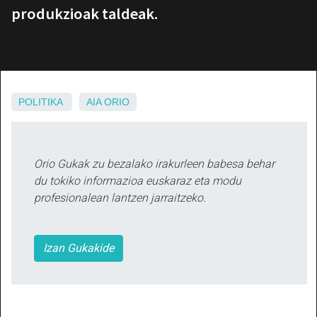
produkzioak taldeak.
POLITIKA
AIA
ORIO
Orio Gukak zu bezalako irakurleen babesa behar
du tokiko informazioa euskaraz eta modu
profesionalean lantzen jarraitzeko.
Izan Gukakide