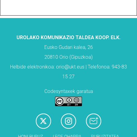
UROLAKO KOMUNIKAZIO TALDEA KOOP. ELK.
Eusko Gudari kalea, 26
20810 Orio (Gipuzkoa)
Helbide elektronikoa: orio@ukt.eus | Telefonoa: 943-83
15 27
Codesyntaxek garatua
HONI BURUZ
LEGE OHARRA
PUBLIZITATEA