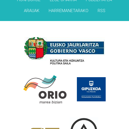
ARAUAK
HARREMANETARAKO
RSS
Babesleak