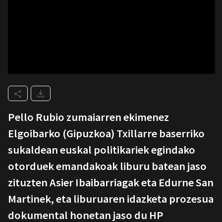
Pello Rubio zumaiarren ekimenez
Elgoibarko (Gipuzkoa) Txillarre baserriko
sukaldean euskal politikariek egindako
otorduek emandakoak liburu batean jaso
zituzten Asier Ibaibarriagak eta Edurne San
Martinek, eta liburuaren idazketa prozesua
dokumental honetan jaso du HP