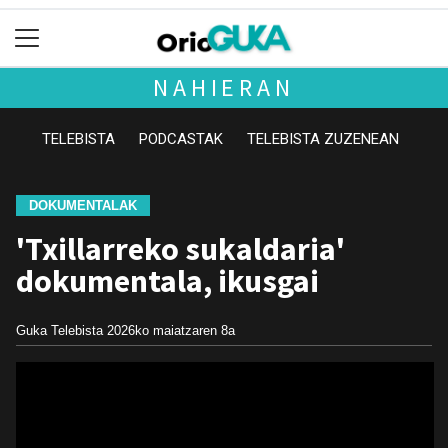
NAHIERAN
TELEBISTA
PODCASTAK
TELEBISTA ZUZENEAN
DOKUMENTALAK
'Txillarreko sukaldaria'
dokumentala, ikusgai
Guka Telebista
2026ko maiatzaren 8a