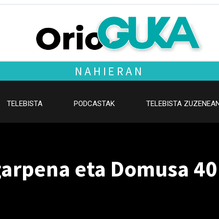
NAHIERAN
TELEBISTA
PODCASTAK
TELEBISTA ZUZENEA
garpena eta Domusa 40