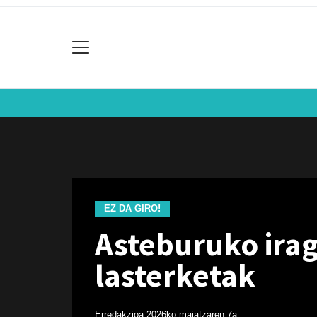
EZ DA GIRO!
Asteburuko ira
lasterketak
Erredakzioa
2026ko maiatzaren 7a