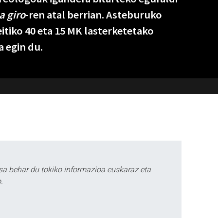
a giro
-ren atal berrian. Asteburuko
eitiko 40 eta 15 MK lasterketetako
a egin du.
sa behar du tokiko informazioa euskaraz eta
.