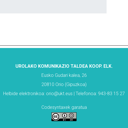
UROLAKO KOMUNIKAZIO TALDEA KOOP. ELK.
Eusko Gudari kalea, 26
20810 Orio (Gipuzkoa)
Helbide elektronikoa: orio@ukt.eus | Telefonoa: 943-83 15 27
Codesyntaxek garatua