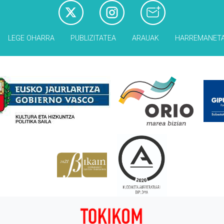
LEGE OHARRA
PUBLIZITATEA
ARAUAK
HARREMANET
Babesleak