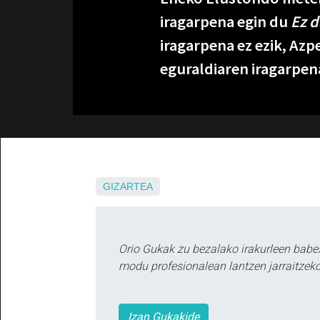
iragarpena egin du
Ez d
iragarpena ez ezik, Azp
eguraldiaren iragarpen
GIZARTEA
Orio Gukak zu bezalako irakurleen babe
modu profesionalean lantzen jarraitzeko
Izan Gukakide