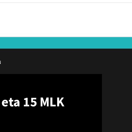
N
 eta 15 MLK