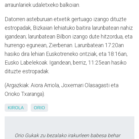
arraunlariek udaletxeko balkoian.
Datorren asteburuan etxetik gertuago izango dituzte
estropadak, Bizkaian lehiatuko baitira larunbatean nahiz
igandean; larunbatean Bilbon izango dute hitzordua, eta
hurrengo egunean, Zierbenan. Larunbatean 17:20an
hasiko dira lehian Euskotreneko ontziak, eta 18:16an,
Eusko Labelekoak. Igandean, berriz, 11:25ean hasiko
dituzte estropadak.
(Argazkiak: Aiora Arriola, Joxemari Olasagasti eta
Orioko Txaranga).
KIROLA
ORIO
Orio Gukak zu bezalako irakurleen babesa behar