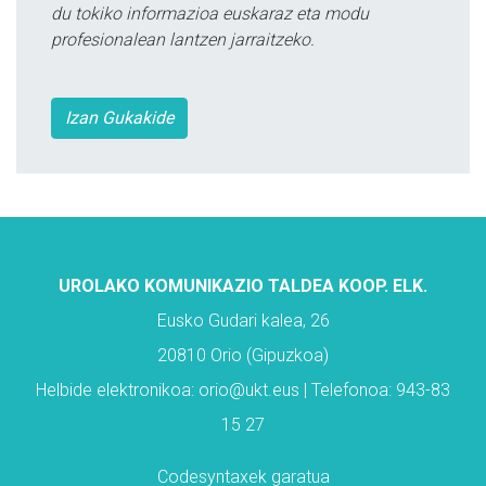
du tokiko informazioa euskaraz eta modu
profesionalean lantzen jarraitzeko.
Izan Gukakide
UROLAKO KOMUNIKAZIO TALDEA KOOP. ELK.
Eusko Gudari kalea, 26
20810 Orio (Gipuzkoa)
Helbide elektronikoa: orio@ukt.eus | Telefonoa: 943-83
15 27
Codesyntaxek garatua