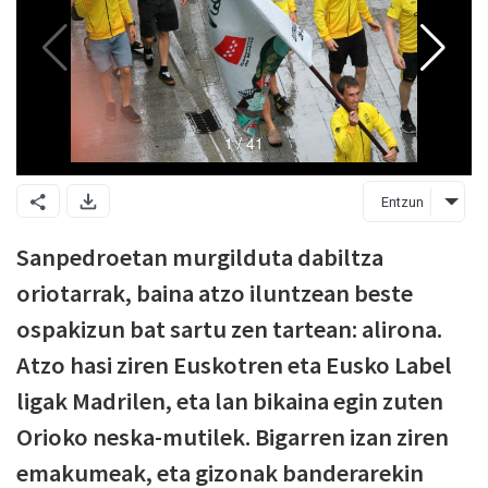
Entzun
Sanpedroetan murgilduta dabiltza
oriotarrak, baina atzo iluntzean beste
ospakizun bat sartu zen tartean: alirona.
Atzo hasi ziren Euskotren eta Eusko Label
ligak Madrilen, eta lan bikaina egin zuten
Orioko neska-mutilek. Bigarren izan ziren
emakumeak, eta gizonak banderarekin