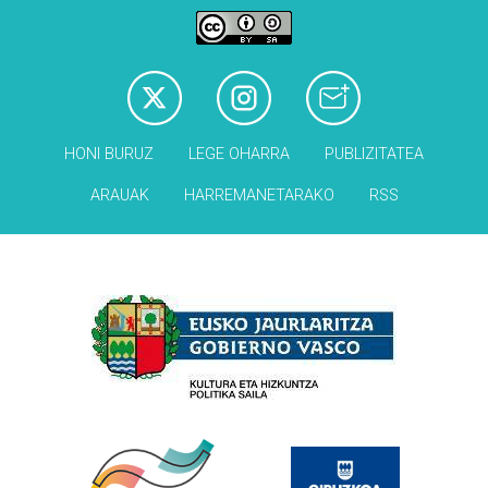
HONI BURUZ
LEGE OHARRA
PUBLIZITATEA
ARAUAK
HARREMANETARAKO
RSS
Babesleak