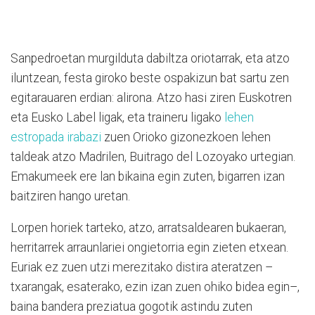
Sanpedroetan murgilduta dabiltza oriotarrak, eta atzo
iluntzean, festa giroko beste ospakizun bat sartu zen
egitarauaren erdian: alirona. Atzo hasi ziren Euskotren
eta Eusko Label ligak, eta traineru ligako
lehen
estropada irabazi
zuen Orioko gizonezkoen lehen
taldeak atzo Madrilen, Buitrago del Lozoyako urtegian.
Emakumeek ere lan bikaina egin zuten, bigarren izan
baitziren hango uretan.
Lorpen horiek tarteko, atzo, arratsaldearen bukaeran,
herritarrek arraunlariei ongietorria egin zieten etxean.
Euriak ez zuen utzi merezitako distira ateratzen –
txarangak, esaterako, ezin izan zuen ohiko bidea egin–,
baina bandera preziatua gogotik astindu zuten