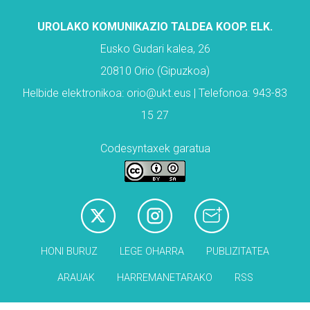
UROLAKO KOMUNIKAZIO TALDEA KOOP. ELK.
Eusko Gudari kalea, 26
20810 Orio (Gipuzkoa)
Helbide elektronikoa: orio@ukt.eus | Telefonoa: 943-83
15 27
Codesyntaxek garatua
HONI BURUZ
LEGE OHARRA
PUBLIZITATEA
ARAUAK
HARREMANETARAKO
RSS