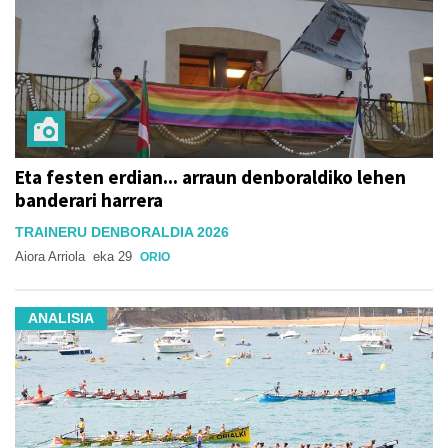
Eta festen erdian... arraun denboraldiko lehen
banderari harrera
TRAINERU DENBORALDIA 2026
Aiora Arriola
eka 29
ORIO
ANALISIA