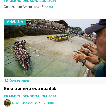
TRAINERU DENBORALDIA 2026
Onintza Lete Arrieta
eka 16
ORIO
ANALISIA
Komunitatea
Gora traineru estropadak!
TRAINERU DENBORALDIA 2026
Mikel Olazabal
eka 15
ORIO