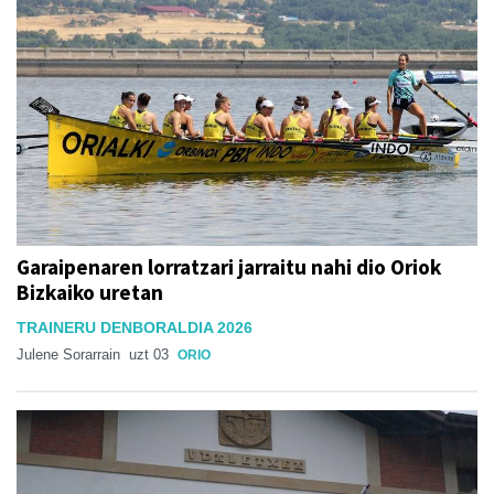
Garaipenaren lorratzari jarraitu nahi dio Oriok
Bizkaiko uretan
TRAINERU DENBORALDIA 2026
Julene Sorarrain
uzt 03
ORIO