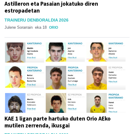
Astilleron eta Pasaian jokatuko diren
estropadetan
TRAINERU DENBORALDIA 2026
Julene Sorarrain
eka 18
ORIO
KAE 1 ligan parte hartuko duten Orio AEko
mutilen zerrenda, ikusgai