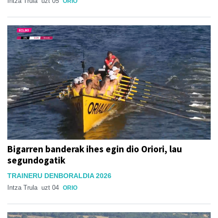
Intza Trula
uzt 05
ORIO
Bigarren banderak ihes egin dio Oriori, lau
segundogatik
TRAINERU DENBORALDIA 2026
Intza Trula
uzt 04
ORIO