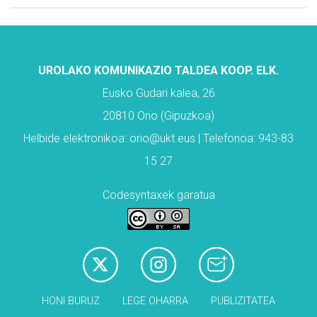
UROLAKO KOMUNIKAZIO TALDEA KOOP. ELK.
Eusko Gudari kalea, 26
20810 Orio (Gipuzkoa)
Helbide elektronikoa: orio@ukt.eus | Telefonoa: 943-83
15 27
Codesyntaxek garatua
HONI BURUZ
LEGE OHARRA
PUBLIZITATEA