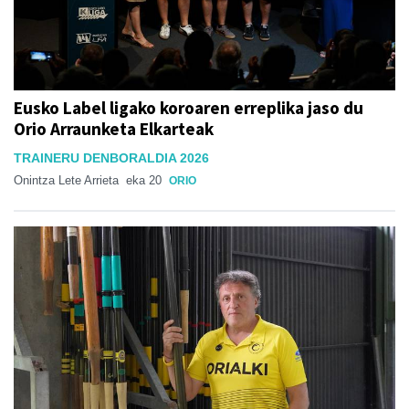
Eusko Label ligako koroaren erreplika jaso du
Orio Arraunketa Elkarteak
TRAINERU DENBORALDIA 2026
Onintza Lete Arrieta
eka 20
ORIO