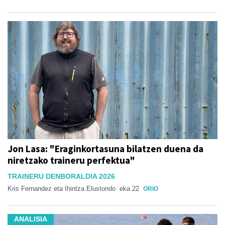
Jon Lasa: "Eraginkortasuna bilatzen duena da
niretzako traineru perfektua"
TRAINERU DENBORALDIA 2026
Kris Fernandez eta Ihintza Elustondo
eka 22
ORIO
ANALISIA