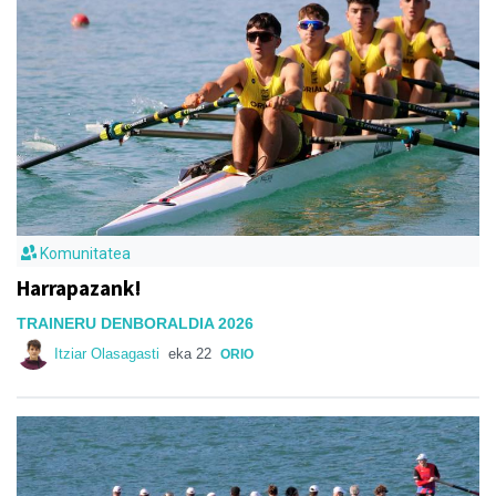
Komunitatea
Harrapazank!
TRAINERU DENBORALDIA 2026
Itziar Olasagasti
eka 22
ORIO