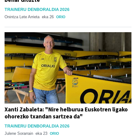
TRAINERU DENBORALDIA 2026
Onintza Lete Arrieta
eka 26
ORIO
Xanti Zabaleta: "Nire helburua Euskotren ligako
ohorezko txandan sartzea da"
TRAINERU DENBORALDIA 2026
Julene Sorarrain
eka 23
ORIO