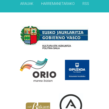
ARAUAK
HARREMANETARAKO
RSS
Babesleak