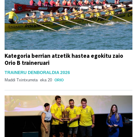
Kategoria berrian atzetik hastea egokitu zaio
Orio B traineruari
TRAINERU DENBORALDIA 2026
Maddi Txintxurreta
eka 20
ORIO