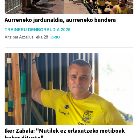
Aurreneko jardunaldia, aurreneko bandera
TRAINERU DENBORALDIA 2026
Aitziber Arzallus
eka 28
ORIO
Iker Zabala: "Mutilek ez erlaxatzeko motiboak
behar dituzte"