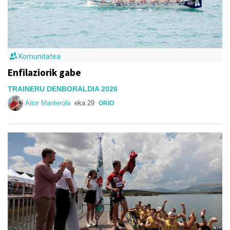
Komunitatea
Enfilaziorik gabe
TRAINERU DENBORALDIA 2026
Aitor Manterola
eka 29
ORIO