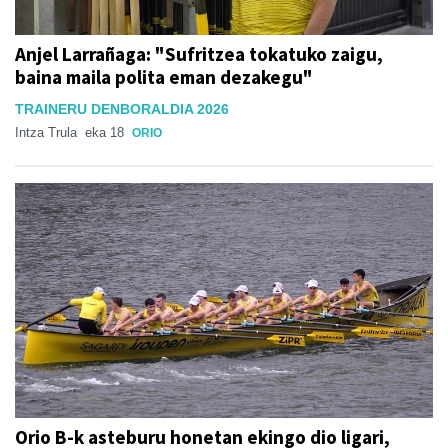
Anjel Larrañaga: "Sufritzea tokatuko zaigu,
baina maila polita eman dezakegu"
TRAINERU DENBORALDIA 2026
Intza Trula
eka 18
ORIO
Orio B-k asteburu honetan ekingo dio ligari,