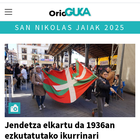
SAN NIKOLAS JAIAK 2025
Jendetza elkartu da 1936an
ezkutatutako ikurrinari