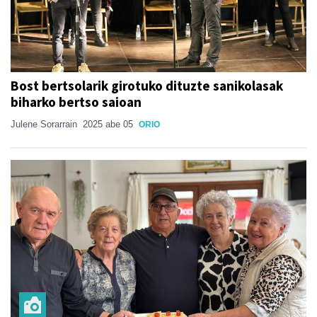
Bost bertsolarik girotuko dituzte sanikolasak
biharko bertso saioan
Julene Sorarrain
2025 abe 05
ORIO