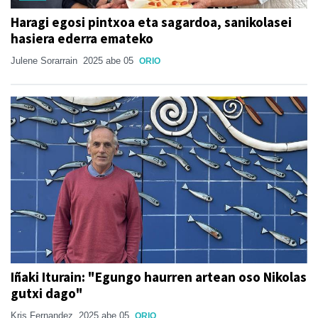
Haragi egosi pintxoa eta sagardoa, sanikolasei
hasiera ederra emateko
Julene Sorarrain
2025 abe 05
ORIO
Iñaki Iturain: "Egungo haurren artean oso Nikolas
gutxi dago"
Kris Fernandez
2025 abe 05
ORIO