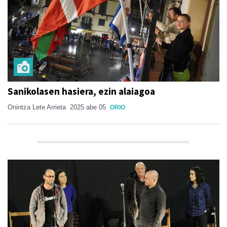
Sanikolasen hasiera, ezin alaiagoa
Onintza Lete Arrieta
2025 abe 05
ORIO