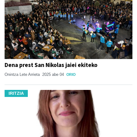
Dena prest San Nikolas jaiei ekiteko
Onintza Lete Arrieta
2025 abe 04
ORIO
IRITZIA