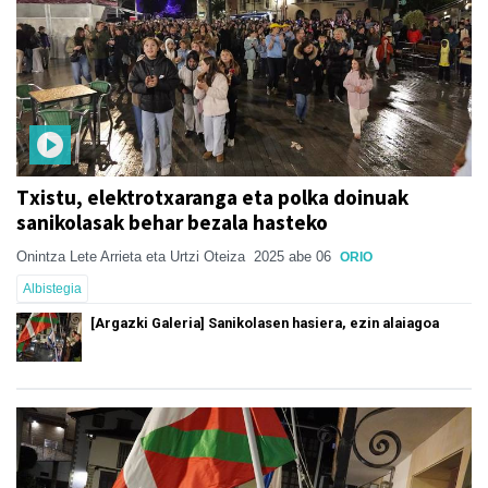
Txistu, elektrotxaranga eta polka doinuak
sanikolasak behar bezala hasteko
Onintza Lete Arrieta eta Urtzi Oteiza
2025 abe 06
ORIO
Albistegia
[Argazki Galeria] Sanikolasen hasiera, ezin alaiagoa