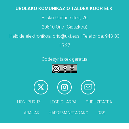
UROLAKO KOMUNIKAZIO TALDEA KOOP. ELK.
Eusko Gudari kalea, 26
20810 Orio (Gipuzkoa)
Helbide elektronikoa: orio@ukt.eus | Telefonoa: 943-83
15 27
Codesyntaxek garatua
HONI BURUZ
LEGE OHARRA
PUBLIZITATEA
ARAUAK
HARREMANETARAKO
RSS