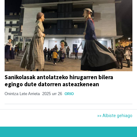
Sanikolasak antolatzeko hirugarren bilera
egingo dute datorren asteazkenean
Onintza Lete Arrieta
2025 urr 26
ORIO
»» Albiste gehiago