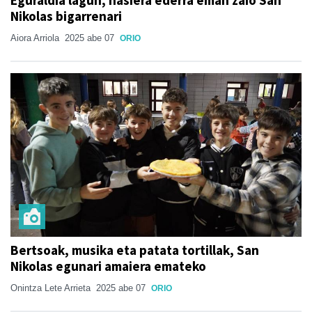
Eguraldia lagun, hasiera ederra eman zaio San
Nikolas bigarrenari
Aiora Arriola
2025 abe 07
ORIO
Bertsoak, musika eta patata tortillak, San
Nikolas egunari amaiera emateko
Onintza Lete Arrieta
2025 abe 07
ORIO