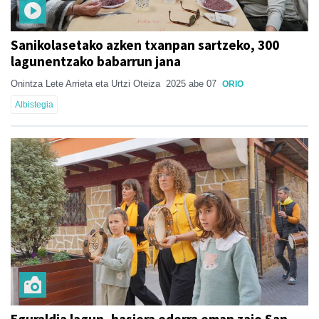
Sanikolasetako azken txanpan sartzeko, 300
lagunentzako babarrun jana
Onintza Lete Arrieta eta Urtzi Oteiza
2025 abe 07
ORIO
Albistegia