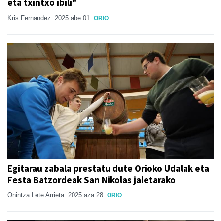
eta txintxo ibili"
Kris Fernandez
2025 abe 01
ORIO
Egitarau zabala prestatu dute Orioko Udalak eta
Festa Batzordeak San Nikolas jaietarako
Onintza Lete Arrieta
2025 aza 28
ORIO