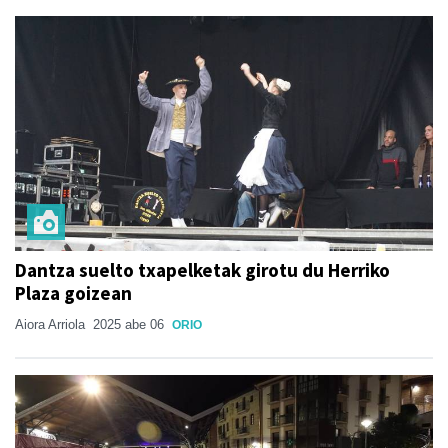
Dantza suelto txapelketak girotu du Herriko
Plaza goizean
Aiora Arriola
2025 abe 06
ORIO