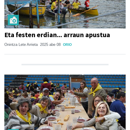
Eta festen erdian... arraun apustua
Onintza Lete Arrieta
2025 abe 08
ORIO