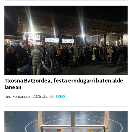
Txosna Batzordea, festa eredugarri baten alde
lanean
Kris Fernandez
2025 abe 02
ORIO