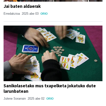
Jai baten aldaerak
Erredakzioa
2025 abe 03
ORIO
Sanikolasetako mus txapelketa jokatuko dute
larunbatean
Julene Sorarrain
2025 abe 02
ORIO