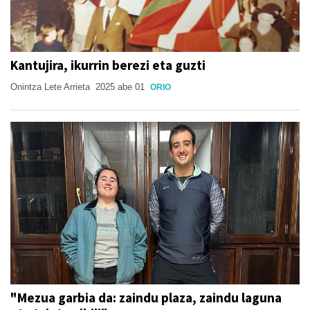
Kantujira, ikurrin berezi eta guzti
Onintza Lete Arrieta
2025 abe 01
ORIO
"Mezua garbia da: zaindu plaza, zaindu laguna