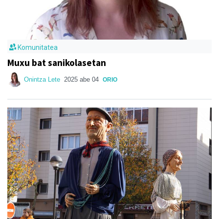
Komunitatea
Muxu bat sanikolasetan
Onintza Lete
2025 abe 04
ORIO