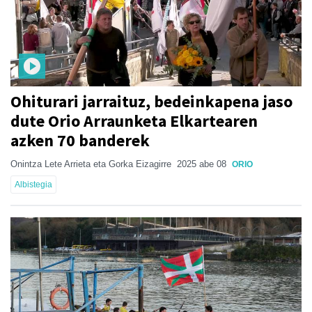
Ohiturari jarraituz, bedeinkapena jaso
dute Orio Arraunketa Elkartearen
azken 70 banderek
Onintza Lete Arrieta eta Gorka Eizagirre
2025 abe 08
ORIO
Albistegia