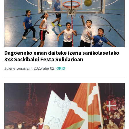
Dagoeneko eman daiteke izena sanikolasetako
3x3 Saskibaloi Festa Solidarioan
Julene Sorarrain
2025 abe 02
ORIO