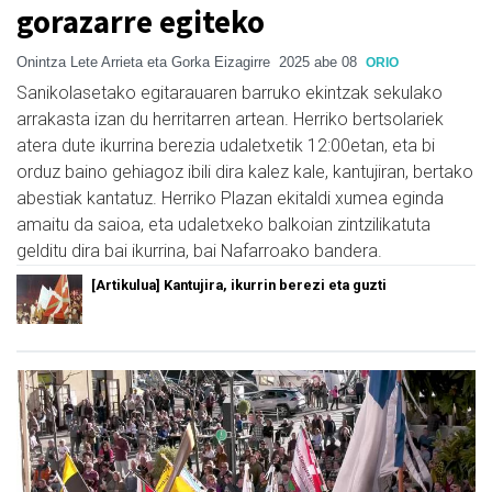
gorazarre egiteko
Onintza Lete Arrieta eta Gorka Eizagirre
2025 abe 08
ORIO
Sanikolasetako egitarauaren barruko ekintzak sekulako
arrakasta izan du herritarren artean. Herriko bertsolariek
atera dute ikurrina berezia udaletxetik 12:00etan, eta bi
orduz baino gehiagoz ibili dira kalez kale, kantujiran, bertako
abestiak kantatuz. Herriko Plazan ekitaldi xumea eginda
amaitu da saioa, eta udaletxeko balkoian zintzilikatuta
gelditu dira bai ikurrina, bai Nafarroako bandera.
[Artikulua] Kantujira, ikurrin berezi eta guzti