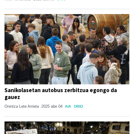
Sanikolasetan autobus zerbitzua egongo da
gauez
Onintza Lete Arrieta
2025 abe 04
AIA
ORIO