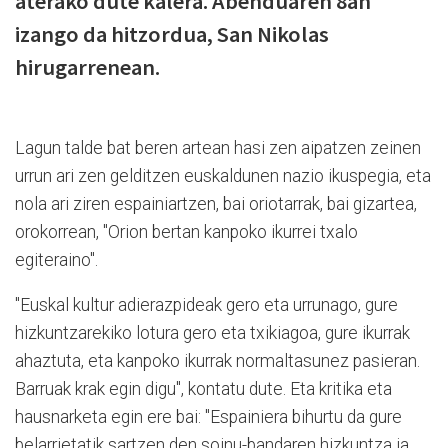
aterako dute kalera. Abenduaren 8an
izango da hitzordua, San Nikolas
hirugarrenean.
Lagun talde bat beren artean hasi zen aipatzen zeinen
urrun ari zen gelditzen euskaldunen nazio ikuspegia, eta
nola ari ziren espainiartzen, bai oriotarrak, bai gizartea,
orokorrean, "Orion bertan kanpoko ikurrei txalo
egiteraino".
"Euskal kultur adierazpideak gero eta urrunago, gure
hizkuntzarekiko lotura gero eta txikiagoa, gure ikurrak
ahaztuta, eta kanpoko ikurrak normaltasunez pasieran.
Barruak krak egin digu", kontatu dute. Eta kritika eta
hausnarketa egin ere bai: "Espainiera bihurtu da gure
belarrietatik sartzen den soinu-bandaren hizkuntza ia