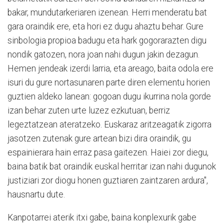
bakar, mundutarkeriaren izenean. Herri menderatu bat
gara oraindik ere, eta hori ez dugu ahaztu behar. Gure
sinbologia propioa badugu eta hark gogorarazten digu
nondik gatozen, nora joan nahi dugun jakin dezagun.
Hemen jendeak izerdi larria, eta areago, baita odola ere
isuri du gure nortasunaren parte diren elementu horien
guztien aldeko lanean: gogoan dugu ikurrina nola gorde
izan behar zuten urte luzez ezkutuan, berriz
legeztatzean ateratzeko. Euskaraz aritzeagatik zigorra
jasotzen zutenak gure artean bizi dira oraindik, gu
espainierara hain erraz pasa gaitezen. Haiei zor diegu,
baina batik bat oraindik euskal herritar izan nahi dugunok
justiziari zor diogu honen guztiaren zaintzaren ardura",
hausnartu dute.
Kanpotarrei aterik itxi gabe, baina konplexurik gabe