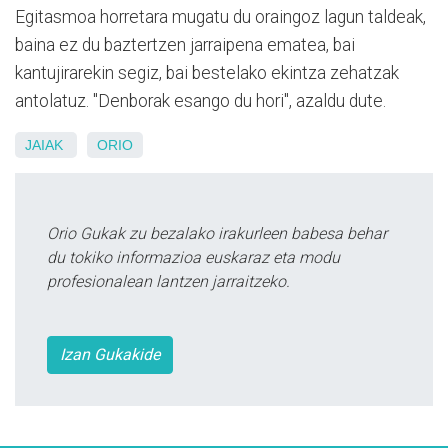
Egitasmoa horretara mugatu du oraingoz lagun taldeak,
baina ez du baztertzen jarraipena ematea, bai
kantujirarekin segiz, bai bestelako ekintza zehatzak
antolatuz. "Denborak esango du hori", azaldu dute.
JAIAK
ORIO
Orio Gukak zu bezalako irakurleen babesa behar
du tokiko informazioa euskaraz eta modu
profesionalean lantzen jarraitzeko.
Izan Gukakide