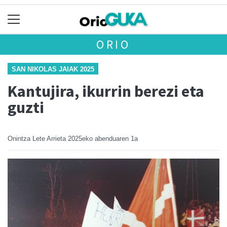
ORIO
SAN NIKOLAS JAIAK 2025
Kantujira, ikurrin berezi eta
guzti
Onintza Lete Arrieta
2025eko abenduaren 1a