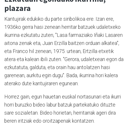
plazara
Kantujirak edukiko du parte sinbolikoa ere. Izan ere,
1936ko gerra hasi zenean herritar batzuek udaletxeko
ikurrina ezkutatu zuten, "Lasa farmaziako Iñaki Lasaren
aitona zenak eta, Juan Erzilla baitzen orduan alkatea",
eta Franco hil zenean, 1975. urtean, Ertzilla etxetik
atera eta kalean ibili zuten. "Gerora, udaletxean egon da
ezkutatuta, galduta, eta orain hau antolatzen hasi
garenean, aurkitu egin dugu". Bada, ikurrina hori kalera
aterako dute kantujiraren egunean.
Horrez gain, egun hauetan euskal nortasunari eta ikurri
horri buruzko bideo labur batzuk partekatuko dituzte
sare sozialetan. Bideo horietan, herritarrak ageri dira
beren iritziak edo oroitzapenak kontatzen.