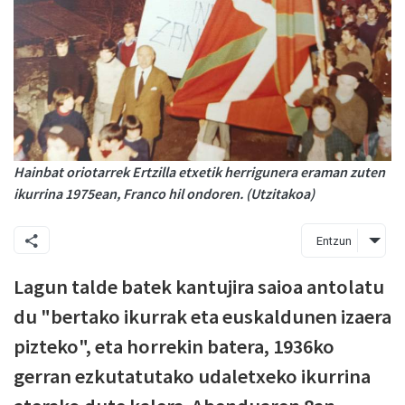
Hainbat oriotarrek Ertzilla etxetik herrigunera eraman zuten
ikurrina 1975ean, Franco hil ondoren. (Utzitakoa)
Entzun
Lagun talde batek kantujira saioa antolatu
du "bertako ikurrak eta euskaldunen izaera
pizteko", eta horrekin batera, 1936ko
gerran ezkutatutako udaletxeko ikurrina