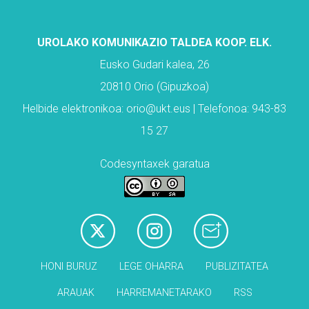
UROLAKO KOMUNIKAZIO TALDEA KOOP. ELK.
Eusko Gudari kalea, 26
20810 Orio (Gipuzkoa)
Helbide elektronikoa: orio@ukt.eus | Telefonoa: 943-83
15 27
Codesyntaxek garatua
HONI BURUZ
LEGE OHARRA
PUBLIZITATEA
ARAUAK
HARREMANETARAKO
RSS