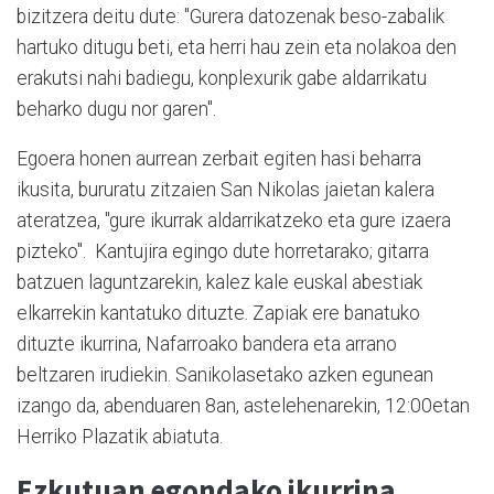
bizitzera deitu dute: "Gurera datozenak beso-zabalik
hartuko ditugu beti, eta herri hau zein eta nolakoa den
erakutsi nahi badiegu, konplexurik gabe aldarrikatu
beharko dugu nor garen".
Egoera honen aurrean zerbait egiten hasi beharra
ikusita, bururatu zitzaien San Nikolas jaietan kalera
ateratzea, "gure ikurrak aldarrikatzeko eta gure izaera
pizteko". Kantujira egingo dute horretarako; gitarra
batzuen laguntzarekin, kalez kale euskal abestiak
elkarrekin kantatuko dituzte. Zapiak ere banatuko
dituzte ikurrina, Nafarroako bandera eta arrano
beltzaren irudiekin. Sanikolasetako azken egunean
izango da, abenduaren 8an, astelehenarekin, 12:00etan
Herriko Plazatik abiatuta.
Ezkutuan egondako ikurrina,