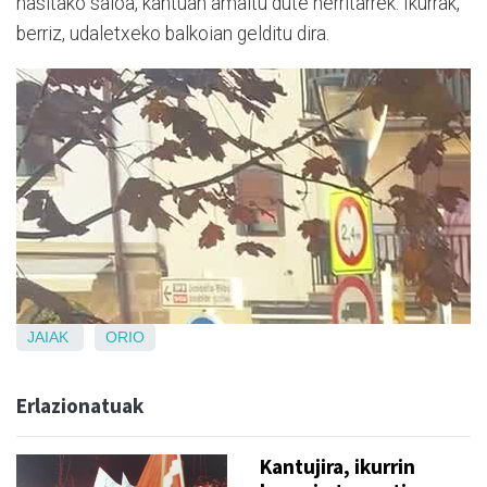
hasitako saioa, kantuan amaitu dute herritarrek. Ikurrak,
berriz, udaletxeko balkoian gelditu dira.
JAIAK
ORIO
Erlazionatuak
Kantujira, ikurrin