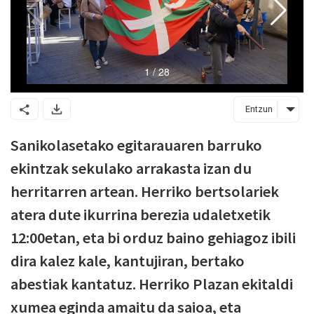
Entzun
Sanikolasetako egitarauaren barruko
ekintzak sekulako arrakasta izan du
herritarren artean. Herriko bertsolariek
atera dute ikurrina berezia udaletxetik
12:00etan, eta bi orduz baino gehiagoz ibili
dira kalez kale, kantujiran, bertako
abestiak kantatuz. Herriko Plazan ekitaldi
xumea eginda amaitu da saioa, eta