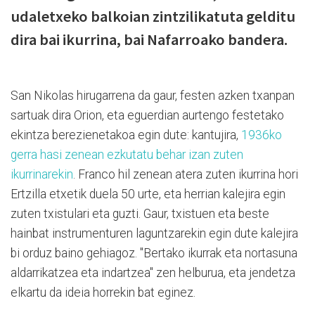
udaletxeko balkoian zintzilikatuta gelditu
dira bai ikurrina, bai Nafarroako bandera.
San Nikolas hirugarrena da gaur, festen azken txanpan
sartuak dira Orion, eta eguerdian aurtengo festetako
ekintza berezienetakoa egin dute: kantujira,
1936ko
gerra hasi zenean ezkutatu behar izan zuten
ikurrinarekin
. Franco hil zenean atera zuten ikurrina hori
Ertzilla etxetik duela 50 urte, eta herrian kalejira egin
zuten txistulari eta guzti. Gaur, txistuen eta beste
hainbat instrumenturen laguntzarekin egin dute kalejira
bi orduz baino gehiagoz. "Bertako ikurrak eta nortasuna
aldarrikatzea eta indartzea" zen helburua, eta jendetza
elkartu da ideia horrekin bat eginez.