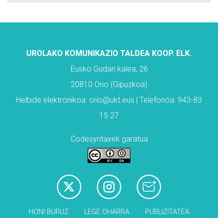
UROLAKO KOMUNIKAZIO TALDEA KOOP. ELK.
Eusko Gudari kalea, 26
20810 Orio (Gipuzkoa)
Helbide elektronikoa: orio@ukt.eus | Telefonoa: 943-83
15 27
Codesyntaxek garatua
HONI BURUZ
LEGE OHARRA
PUBLIZITATEA