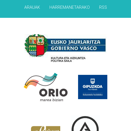
ARAUAK
HARREMANETARAKO
RSS
Babesleak