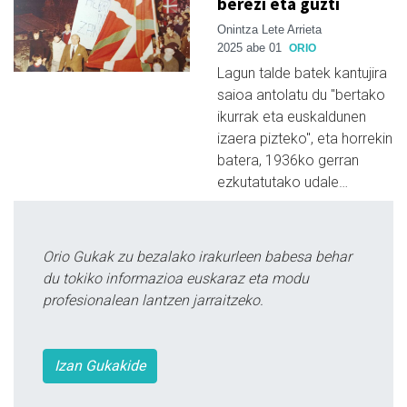
berezi eta guzti
Onintza Lete Arrieta
2025 abe 01
ORIO
Lagun talde batek kantujira
saioa antolatu du "bertako
ikurrak eta euskaldunen
izaera pizteko", eta horrekin
batera, 1936ko gerran
ezkutatutako udale…
Orio Gukak zu bezalako irakurleen babesa behar
du tokiko informazioa euskaraz eta modu
profesionalean lantzen jarraitzeko.
Izan Gukakide