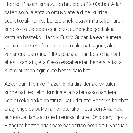
Herriko Plazan jarria zuten hitzordua 12:00etan. Adar
baten soinua entzun orduko atera dute ikurrina
udaletxetik herriko bertsolariek, eta Antilla tabernaren
aurreko plazatxoan egin dute aurreneko geldialdia,
kantuan hasteko. Handik Eusko Gudari kalean aurrera
jarraitu dute, eta frontoi atzeko aldapatik gora, alde
zaharrera joan dira, Pilliku plazara. Han beste hainbat
abesti kantatu, eta Oa-ko eskaileretan behera jaitsita,
Kutixi aurrean egin dute beste saio bat.
Azkenean, Herriko Plazan bildu dira denak, ekitaldi
xume bati ekiteko: ikurrina eta Nafarroako bandera
udaletxeko balkoian zintzilikatu dituzte –herriko hainbat
eragile igo da balkoira horretarako–, eta Jon Alkainek
aurreskua dantzatu die bi euskal ikurrei. Ondoren, Egoitz
Eizagirre bertsolariak pare bat bertso bota ditu. Kantuan