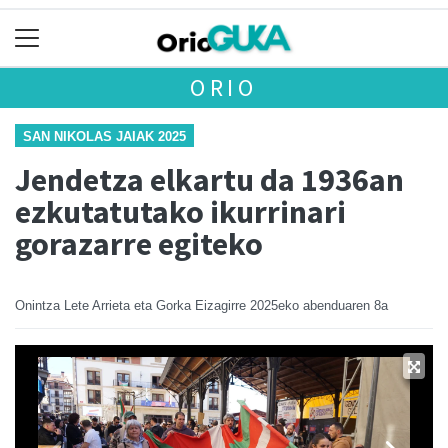
ORIO
SAN NIKOLAS JAIAK 2025
Jendetza elkartu da 1936an
ezkutatutako ikurrinari
gorazarre egiteko
Onintza Lete Arrieta eta Gorka Eizagirre
2025eko abenduaren 8a