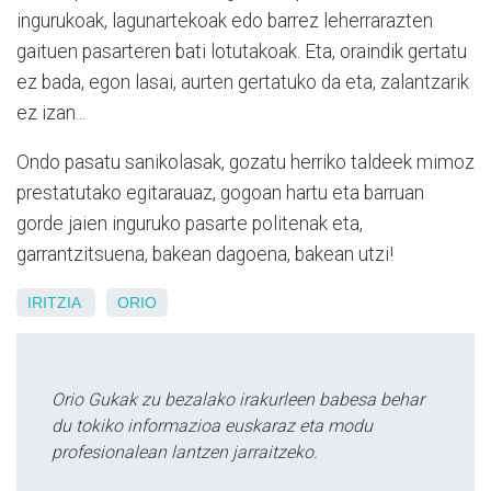
ingurukoak, lagunartekoak edo barrez leherrarazten
gaituen pasarteren bati lotutakoak. Eta, oraindik gertatu
ez bada, egon lasai, aurten gertatuko da eta, zalantzarik
ez izan...
Ondo pasatu sanikolasak, gozatu herriko taldeek mimoz
prestatutako egitarauaz, gogoan hartu eta barruan
gorde jaien inguruko pasarte politenak eta,
garrantzitsuena, bakean dagoena, bakean utzi!
IRITZIA
ORIO
Orio Gukak zu bezalako irakurleen babesa behar
du tokiko informazioa euskaraz eta modu
profesionalean lantzen jarraitzeko.