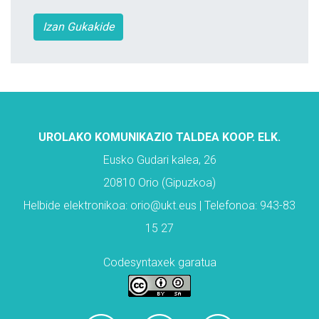
Izan Gukakide
UROLAKO KOMUNIKAZIO TALDEA KOOP. ELK.
Eusko Gudari kalea, 26
20810 Orio (Gipuzkoa)
Helbide elektronikoa: orio@ukt.eus | Telefonoa: 943-83
15 27
Codesyntaxek garatua