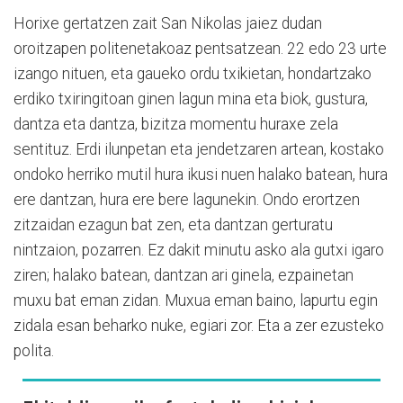
Horixe gertatzen zait San Nikolas jaiez dudan
oroitzapen politenetakoaz pentsatzean. 22 edo 23 urte
izango nituen, eta gaueko ordu txikietan, hondartzako
erdiko txiringitoan ginen lagun mina eta biok, gustura,
dantza eta dantza, bizitza momentu huraxe zela
sentituz. Erdi ilunpetan eta jendetzaren artean, kostako
ondoko herriko mutil hura ikusi nuen halako batean, hura
ere dantzan, hura ere bere lagunekin. Ondo erortzen
zitzaidan ezagun bat zen, eta dantzan gerturatu
nintzaion, pozarren. Ez dakit minutu asko ala gutxi igaro
ziren; halako batean, dantzan ari ginela, ezpainetan
muxu bat eman zidan. Muxua eman baino, lapurtu egin
zidala esan beharko nuke, egiari zor. Eta a zer ezusteko
polita.