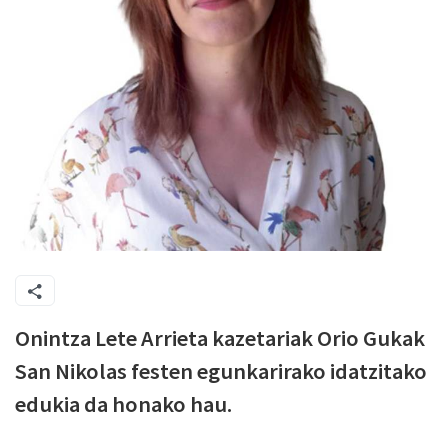
Onintza Lete Arrieta kazetariak Orio Gukak
San Nikolas festen egunkarirako idatzitako
edukia da honako hau.