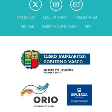
HONI BURUZ
LEGE OHARRA
PUBLIZITATEA
ARAUAK
HARREMANETARAKO
RSS
Babesleak