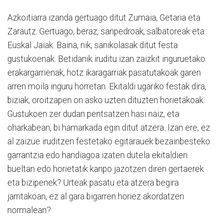
Azkoitiarra izanda gertuago ditut Zumaia, Getaria eta
Zarautz. Gertuago, beraz, sanpedroak, salbatoreak eta
Euskal Jaiak. Baina, nik, sanikolasak ditut festa
gustukoenak. Betidanik iruditu izan zaizkit inguruetako
erakargarrienak, hotz ikaragarriak pasatutakoak garen
arren moila inguru horretan. Ekitaldi ugariko festak dira,
biziak, oroitzapen on asko uzten dituzten horietakoak.
Gustukoen zer dudan pentsatzen hasi naiz, eta
oharkabean, bi hamarkada egin ditut atzera. Izan ere, ez
al zaizue iruditzen festetako egitarauek bezainbesteko
garrantzia edo handiagoa izaten dutela ekitaldien
bueltan edo horietatik kanpo jazotzen diren gertaerek
eta bizipenek? Urteak pasatu eta atzera begira
jarritakoan, ez al gara bigarren horiez akordatzen
normalean?