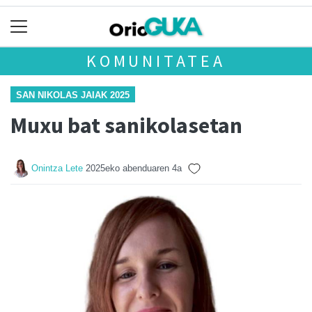
KOMUNITATEA
SAN NIKOLAS JAIAK 2025
Muxu bat sanikolasetan
Onintza Lete
2025eko abenduaren 4a