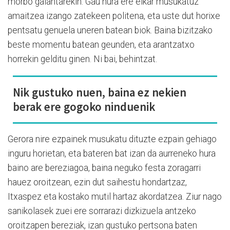
morbo galantarekin. Gau hura ere elkar musukatuz
amaitzea izango zatekeen politena, eta uste dut horixe
pentsatu genuela uneren batean biok. Baina bizitzako
beste momentu batean geunden, eta arantzatxo
horrekin gelditu ginen. Ni bai, behintzat.
Nik gustuko nuen, baina ez nekien
berak ere gogoko ninduenik
Gerora nire ezpainek musukatu dituzte ezpain gehiago
inguru horietan, eta bateren bat izan da aurreneko hura
baino are bereziagoa, baina neguko festa zoragarri
hauez oroitzean, ezin dut saihestu hondartzaz,
Itxaspez eta kostako mutil hartaz akordatzea. Ziur nago
sanikolasek zuei ere sorrarazi dizkizuela antzeko
oroitzapen bereziak, izan gustuko pertsona baten