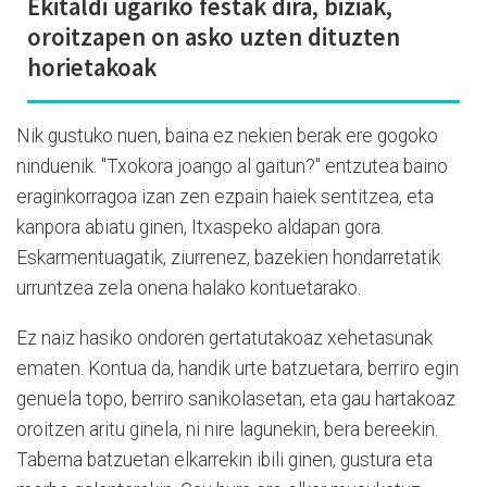
Ekitaldi ugariko festak dira, biziak,
oroitzapen on asko uzten dituzten
horietakoak
Nik gustuko nuen, baina ez nekien berak ere gogoko
ninduenik. "Txokora joango al gaitun?" entzutea baino
eraginkorragoa izan zen ezpain haiek sentitzea, eta
kanpora abiatu ginen, Itxaspeko aldapan gora.
Eskarmentuagatik, ziurrenez, bazekien hondarretatik
urruntzea zela onena halako kontuetarako.
Ez naiz hasiko ondoren gertatutakoaz xehetasunak
ematen. Kontua da, handik urte batzuetara, berriro egin
genuela topo, berriro sanikolasetan, eta gau hartakoaz
oroitzen aritu ginela, ni nire lagunekin, bera bereekin.
Taberna batzuetan elkarrekin ibili ginen, gustura eta