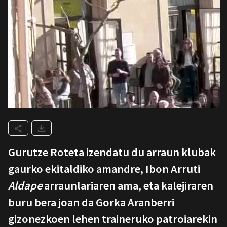
Gurutze Roteta izendatu du arraun klubak
gaurko ekitaldiko amandre, Ibon Arruti
Aldape
arraunlariaren ama, eta kalejiraren
buru bera joan da Gorka Aranberri
gizonezkoen lehen traineruko patroiarekin