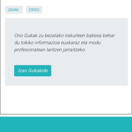
JAIAK
ORIO
Orio Gukak zu bezalako irakurleen babesa behar
du tokiko informazioa euskaraz eta modu
profesionalean lantzen jarraitzeko.
Izan Gukakide