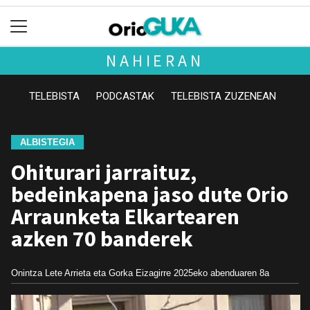
NAHIERAN
TELEBISTA
PODCASTAK
TELEBISTA ZUZENEAN
ALBISTEGIA
Ohiturari jarraituz,
bedeinkapena jaso dute Orio
Arraunketa Elkartearen
azken 70 banderek
Onintza Lete Arrieta eta Gorka Eizagirre
2025eko abenduaren 8a