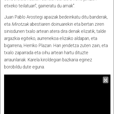
etxeko teilatuan", gaineratu du amak".
Juan Pablo Arostegi apaizak bedeinkatu ditu banderak,
eta
Mirotzak
abestiaren doinuarekin eta bertan ziren
sinisdunen txalo artean atera dira denak elizatik, talde
argazkia egiteko, aurrenekoa elizako aldapan, eta
bigarrena, Herriko Plazan. Han jendetza zuten zain, eta
txalo zaparrada eta oihu artean hartu dituzte
arraunlariak. Karela kiroldegian bazkaria eginez
borobildu dute eguna.