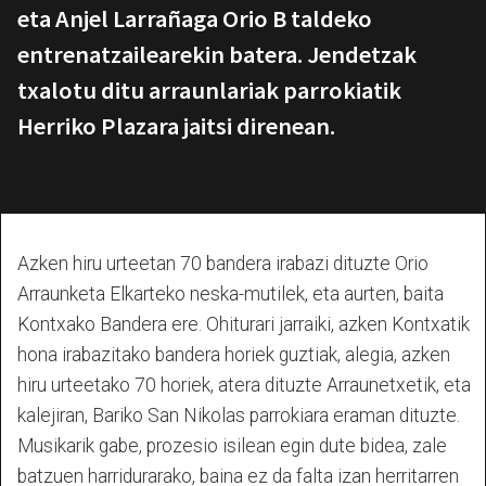
eta Anjel Larrañaga Orio B taldeko
entrenatzailearekin batera. Jendetzak
txalotu ditu arraunlariak parrokiatik
Herriko Plazara jaitsi direnean.
Azken hiru urteetan 70 bandera irabazi dituzte Orio
Arraunketa Elkarteko neska-mutilek, eta aurten, baita
Kontxako Bandera ere. Ohiturari jarraiki, azken Kontxatik
hona irabazitako bandera horiek guztiak, alegia, azken
hiru urteetako 70 horiek, atera dituzte Arraunetxetik, eta
kalejiran, Bariko San Nikolas parrokiara eraman dituzte.
Musikarik gabe, prozesio isilean egin dute bidea, zale
batzuen harridurarako, baina ez da falta izan herritarren