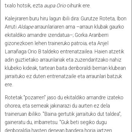
txalo hotsik, ezta
aupa Orio
oihurik ere.
Kalejiraren buru hiru lagun ibili dira: Gurutze Roteta, Ibon
Arruti
Aldape
arraunlariaren ama –arraun klubak gaurko
ekitaldiko amandre izendatua–; Gorka Aranberri
gizonezkoen lehen traineruko patroia; eta Anjel
Larrañaga Orio B taldeko entrenatzailea. Haien atzetik
adin guztietako arraunlariak eta zuzendaritzako nahiz
klubeko kideak, tartean baita denboraldi berrian klubean
jarraituko ez duten entrenatzaile eta arraunlari batzuk
ere.
Rotetak "pozarren" jaso du ekitaldiko amandre izateko
ohorea, eta semeak jakinarazi du aurten ez dela
traineruan ibiliko. "Baina gertutik jarraituko dut taldea",
gaineratu du, irribarretsu. "Guk beti segiko dugu
denboraldia hasten denean bandera horia jartzen