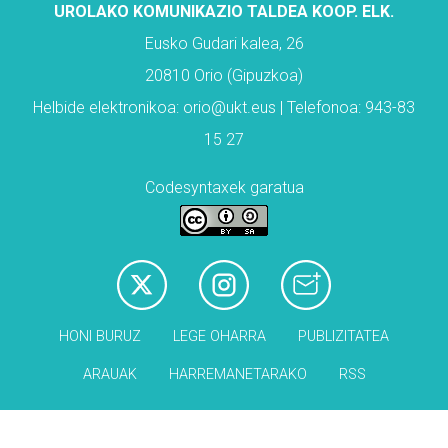
UROLAKO KOMUNIKAZIO TALDEA KOOP. ELK.
Eusko Gudari kalea, 26
20810 Orio (Gipuzkoa)
Helbide elektronikoa: orio@ukt.eus | Telefonoa: 943-83
15 27
Codesyntaxek garatua
HONI BURUZ
LEGE OHARRA
PUBLIZITATEA
ARAUAK
HARREMANETARAKO
RSS
Babesleak