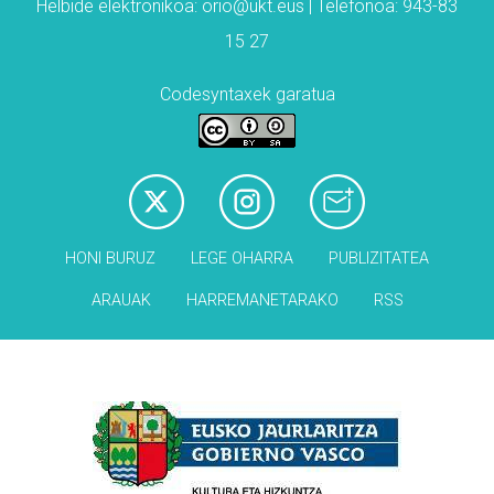
Helbide elektronikoa: orio@ukt.eus | Telefonoa: 943-83
15 27
Codesyntaxek garatua
HONI BURUZ
LEGE OHARRA
PUBLIZITATEA
ARAUAK
HARREMANETARAKO
RSS
Babesleak