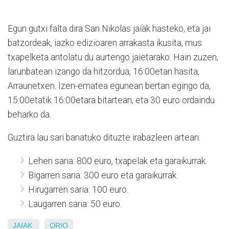
Egun gutxi falta dira San Nikolas jaiak hasteko, eta jai
batzordeak, iazko edizioaren arrakasta ikusita, mus
txapelketa antolatu du aurtengo jaietarako. Hain zuzen,
larunbatean izango da hitzordua, 16:00etan hasita,
Arraunetxen. Izen-ematea egunean bertan egingo da,
15:00etatik 16:00etara bitartean, eta 30 euro ordaindu
beharko da.
Guztira lau sari banatuko dituzte irabazleen artean:
Lehen saria: 800 euro, txapelak eta garaikurrak.
Bigarren saria: 300 euro eta garaikurrak.
Hirugarren saria: 100 euro.
Laugarren saria: 50 euro.
JAIAK
ORIO