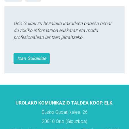
Orio Gukak zu bezalako irakurleen babesa behar
du tokiko informazioa euskaraz eta modu
profesionalean lantzen jarraitzeko.
Izan Gukakide
UROLAKO KOMUNIKAZIO TALDEA KOOP. ELK.
Eusko Gudari kalea, 26
20810 Orio (Gipuzkoa)