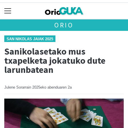
ORIO
SAN NIKOLAS JAIAK 2025
Sanikolasetako mus
txapelketa jokatuko dute
larunbatean
Julene Sorarrain
2025eko abenduaren 2a