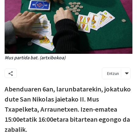
Mus partida bat. (artxibokoa)
Entzun
Abenduaren 6an, larunbatarekin, jokatuko
dute San Nikolas jaietako II. Mus
Txapelketa, Arraunetxen. Izen-ematea
15:00etatik 16:00etara bitartean egongo da
zabalik.