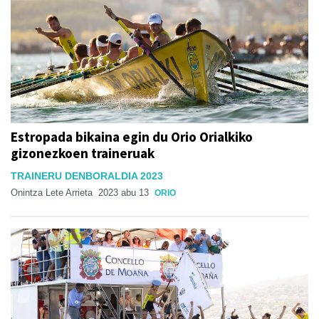
Estropada bikaina egin du Orio Orialkiko
gizonezkoen traineruak
TRAINERU DENBORALDIA 2023
Onintza Lete Arrieta
2023 abu 13
ORIO