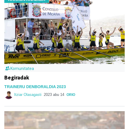
Komunitatea
Begiradak
TRAINERU DENBORALDIA 2023
Itziar Olasagasti
2023 abu 14
ORIO