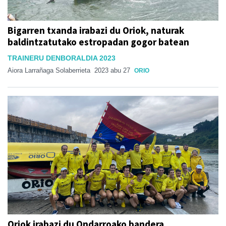
Bigarren txanda irabazi du Oriok, naturak
baldintzatutako estropadan gogor batean
TRAINERU DENBORALDIA 2023
Aiora Larrañaga Solaberrieta
2023 abu 27
ORIO
Oriok irabazi du Ondarroako bandera