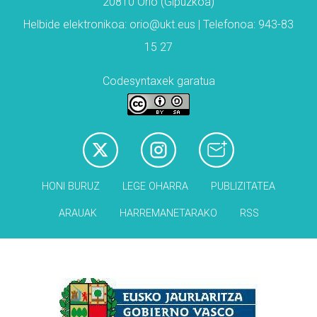
20810 Orio (Gipuzkoa)
Helbide elektronikoa: orio@ukt.eus | Telefonoa: 943-83
15 27
Codesyntaxek garatua
HONI BURUZ
LEGE OHARRA
PUBLIZITATEA
ARAUAK
HARREMANETARAKO
RSS
Babesleak