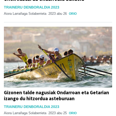
TRAINERU DENBORALDIA 2023
Aiora Larrañaga Solaberrieta
2023 abu 26
ORIO
Gizonen talde nagusiak Ondarroan eta Getarian
izango du hitzordua asteburuan
TRAINERU DENBORALDIA 2023
Aiora Larrañaga Solaberrieta
2023 abu 25
ORIO