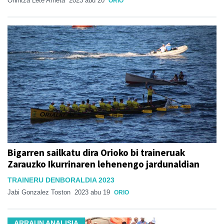
Onintza Lete Arrieta
2023 abu 20
ORIO
Bigarren sailkatu dira Orioko bi traineruak
Zarauzko Ikurrinaren lehenengo jardunaldian
TRAINERU DENBORALDIA 2023
Jabi Gonzalez Toston
2023 abu 19
ORIO
ARRAUN ANALISIA