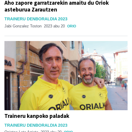
Aho zapore garratzarekin amaitu du Oriok
asteburua Zarautzen
TRAINERU DENBORALDIA 2023
Jabi Gonzalez Toston
2023 abu 20
ORIO
Traineru kanpoko paladak
TRAINERU DENBORALDIA 2023