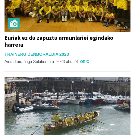
Euriak ez du zapuztu arraunlariei egindako
harrera
TRAINERU DENBORALDIA 2023
Aiora Larrañaga Solaberrieta
2023 abu 28
ORIO