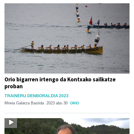
Orio bigarren irtengo da Kontxako sailkatze
proban
TRAINERU DENBORALDIA 2023
Mireia Galarza Bastida
2023 abu 30
ORIO