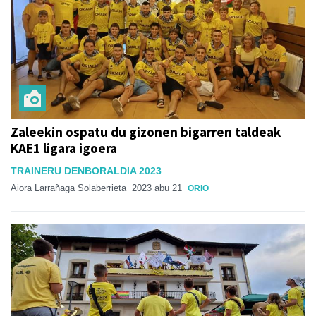
Zaleekin ospatu du gizonen bigarren taldeak
KAE1 ligara igoera
TRAINERU DENBORALDIA 2023
Aiora Larrañaga Solaberrieta
2023 abu 21
ORIO