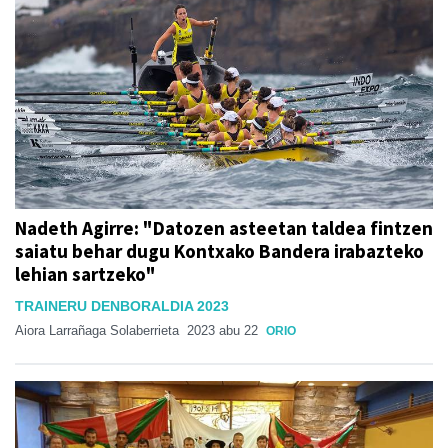
Nadeth Agirre: "Datozen asteetan taldea fintzen
saiatu behar dugu Kontxako Bandera irabazteko
lehian sartzeko"
TRAINERU DENBORALDIA 2023
Aiora Larrañaga Solaberrieta
2023 abu 22
ORIO