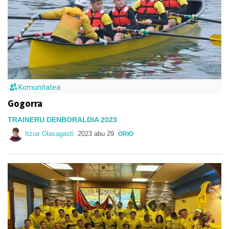
Komunitatea
Gogorra
TRAINERU DENBORALDIA 2023
Itziar Olasagasti
2023 abu 29
ORIO