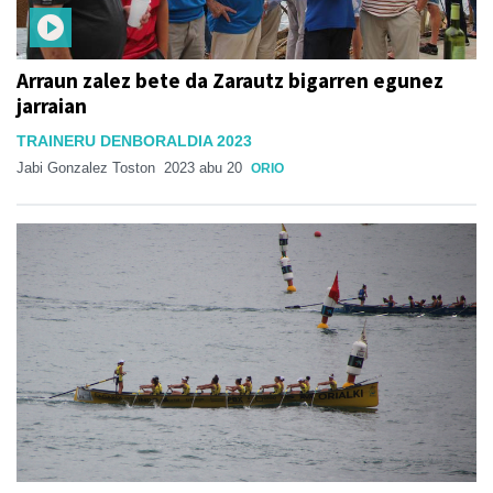
Arraun zalez bete da Zarautz bigarren egunez
jarraian
TRAINERU DENBORALDIA 2023
Jabi Gonzalez Toston
2023 abu 20
ORIO