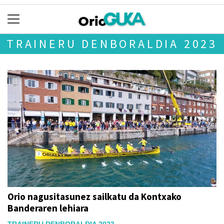
TRAINERU DENBORALDIA 2023
Orio nagusitasunez sailkatu da Kontxako
Banderaren lehiara