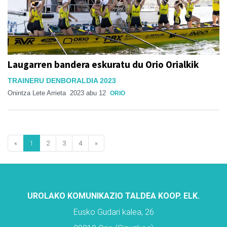
Laugarren bandera eskuratu du Orio Orialkik
TRAINERU DENBORALDIA 2023
Onintza Lete Arrieta
2023 abu 12
ORIO
«
1
2
3
4
»
UROLAKO KOMUNIKAZIO TALDEA KOOP. ELK.
Eusko Gudari kalea, 26