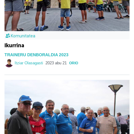
Komunitatea
Ikurrina
TRAINERU DENBORALDIA 2023
Itziar Olasagasti
2023 abu 21
ORIO