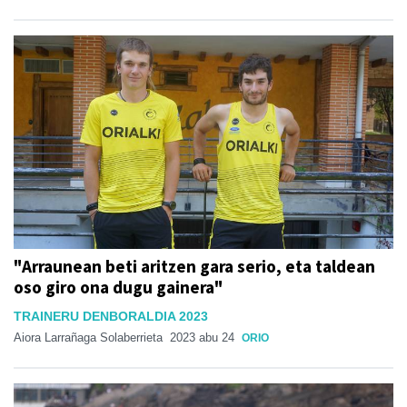
"Arraunean beti aritzen gara serio, eta taldean
oso giro ona dugu gainera"
TRAINERU DENBORALDIA 2023
Aiora Larrañaga Solaberrieta
2023 abu 24
ORIO