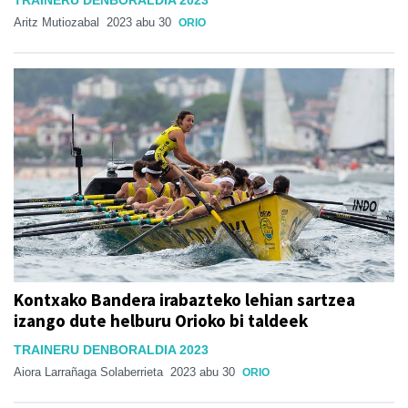
TRAINERU DENBORALDIA 2023
Aritz Mutiozabal
2023 abu 30
ORIO
Kontxako Bandera irabazteko lehian sartzea
izango dute helburu Orioko bi taldeek
TRAINERU DENBORALDIA 2023
Aiora Larrañaga Solaberrieta
2023 abu 30
ORIO