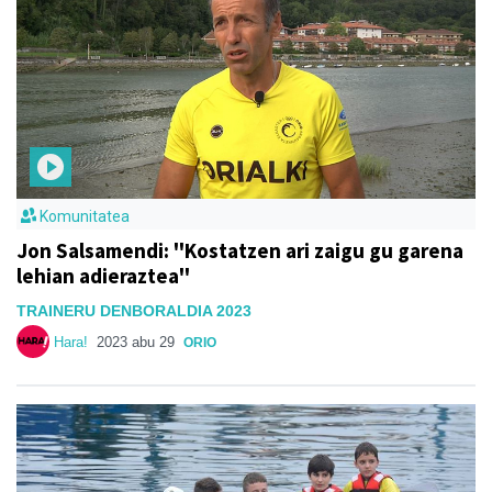
Komunitatea
Jon Salsamendi: ''Kostatzen ari zaigu gu garena
lehian adieraztea''
TRAINERU DENBORALDIA 2023
Hara!
2023 abu 29
ORIO