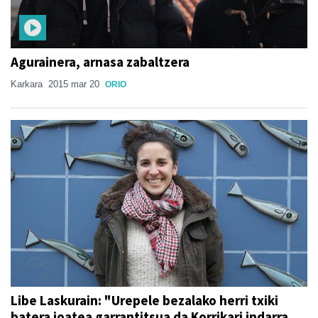
Agurainera, arnasa zabaltzera
Karkara
2015 mar 20
ORIO
Libe Laskurain: "Urepele bezalako herri txiki
batera joatea garrantitsua da Korrikari indarra