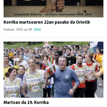
Korrika martxoaren 22an pasako da Oriotik
Karkara
2015 urt 09
ORIO
Martxan da 19. Korrika