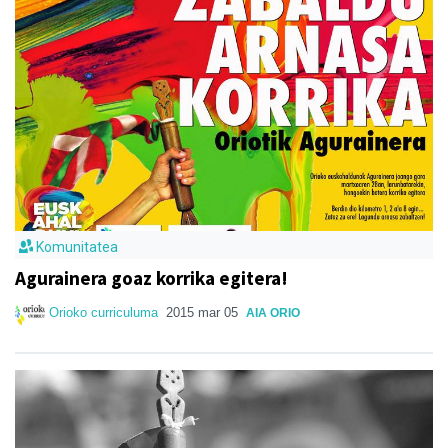
Komunitatea
Agurainera goaz korrika egitera!
Orioko curriculuma
2015 mar 05
AIA ORIO