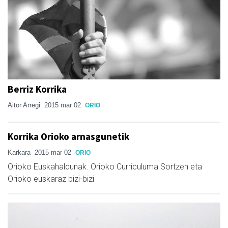
Berriz Korrika
Aitor Arregi
2015 mar 02
ORIO
Korrika Orioko arnasgunetik
Karkara
2015 mar 02
ORIO
Orioko Euskahaldunak. Orioko Curriculuma Sortzen eta
Orioko euskaraz bizi-bizi