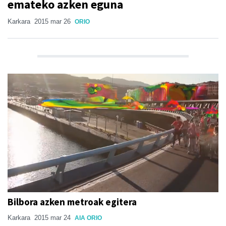
emateko azken eguna
Karkara
2015 mar 26
ORIO
Bilbora azken metroak egitera
Karkara
2015 mar 24
AIA ORIO