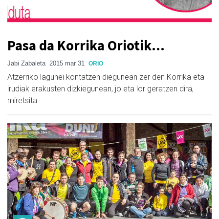
Pasa da Korrika Oriotik...
Jabi Zabaleta
2015 mar 31
ORIO
Atzerriko lagunei kontatzen diegunean zer den Korrika eta
irudiak erakusten dizkiegunean, jo eta lor geratzen dira,
miretsita.