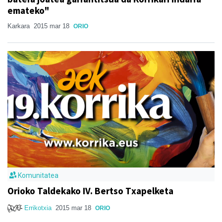
emateko"
Karkara
2015 mar 18
ORIO
Komunitatea
Orioko Taldekako IV. Bertso Txapelketa
Errikotxia
2015 mar 18
ORIO