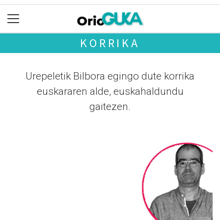
KORRIKA
Urepeletik Bilbora egingo dute korrika
euskararen alde, euskahaldundu
gaitezen.