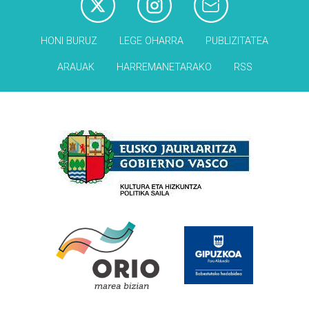
HONI BURUZ
LEGE OHARRA
PUBLIZITATEA
ARAUAK
HARREMANETARAKO
RSS
Babesleak