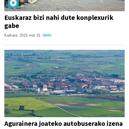
Euskaraz bizi nahi dute konplexurik
gabe
Karkara
2015 mar 31
ORIO
Agurainera joateko autobuserako izena