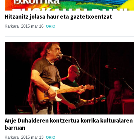
Hitzanitz jolasa haur eta gaztetxoentzat
Karkara
2015 mar 16
ORIO
Anje Duhalderen kontzertua korrika kulturalaren
barruan
Karkara
2015 mar 13
ORIO