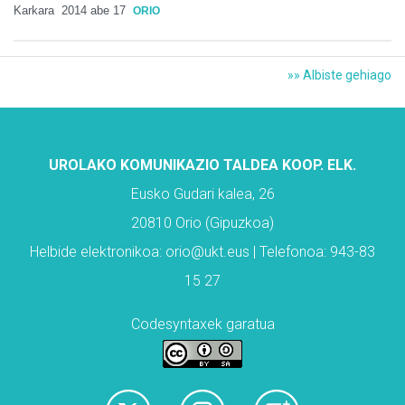
Karkara
2014 abe 17
ORIO
»» Albiste gehiago
UROLAKO KOMUNIKAZIO TALDEA KOOP. ELK.
Eusko Gudari kalea, 26
20810 Orio (Gipuzkoa)
Helbide elektronikoa: orio@ukt.eus | Telefonoa: 943-83
15 27
Codesyntaxek garatua