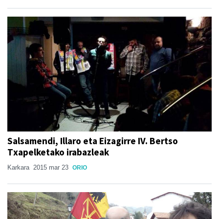
Salsamendi, Illaro eta Eizagirre IV. Bertso
Txapelketako irabazleak
Karkara
2015 mar 23
ORIO