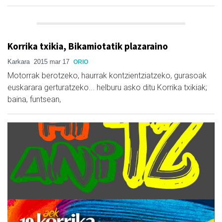
Korrika txikia, Bikamiotatik plazaraino
Karkara
2015 mar 17
ORIO
Motorrak berotzeko, haurrak kontzientziatzeko, gurasoak
euskarara gerturatzeko... helburu asko ditu Korrika txikiak;
baina, funtsean,