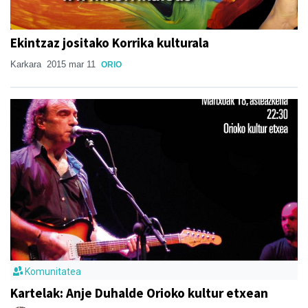
Ekintzaz jositako Korrika kulturala
Karkara
2015 mar 11
ORIO
Komunitatea
Kartelak: Anje Duhalde Orioko kultur etxean