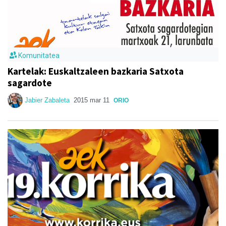
Komunitatea
Kartelak: Euskaltzaleen bazkaria Satxota
sagardote
Jabier Zabaleta
2015 mar 11
ORIO