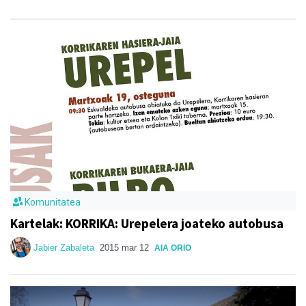
Komunitatea
Kartelak: KORRIKA: Urepelera joateko autobusa
Jabier Zabaleta
2015 mar 12
AIA ORIO