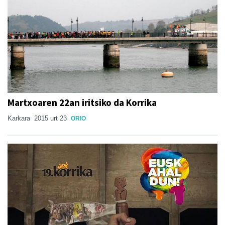
Martxoaren 22an iritsiko da Korrika
Karkara
2015 urt 23
ORIO