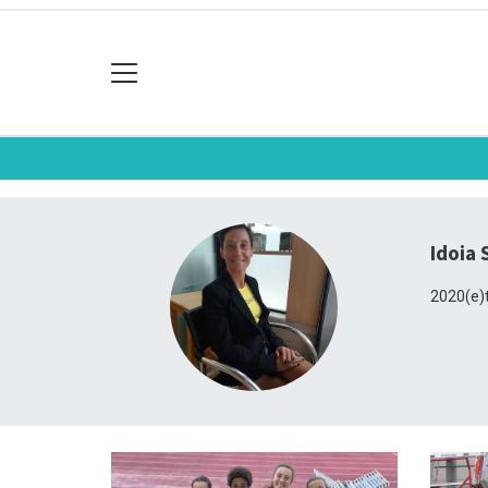
Idoia 
2020(e)t