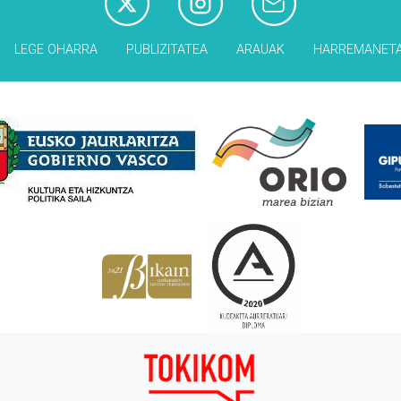
LEGE OHARRA
PUBLIZITATEA
ARAUAK
HARREMANET
Babesleak