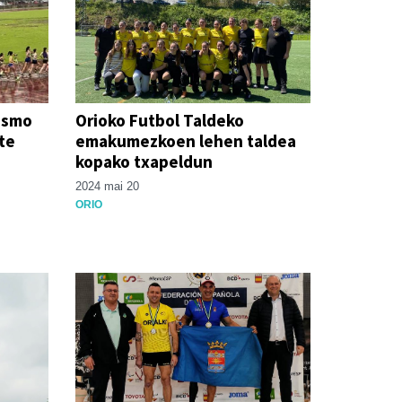
tismo
Orioko Futbol Taldeko
rte
emakumezkoen lehen taldea
kopako txapeldun
2024 mai 20
ORIO