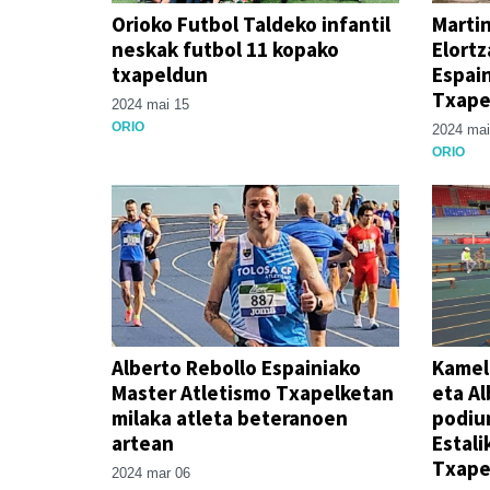
Orioko Futbol Taldeko infantil
Martin
neskak futbol 11 kopako
Elortz
txapeldun
Espain
Txapel
2024 mai 15
ORIO
2024 mai
ORIO
Alberto Rebollo Espainiako
Kamel 
Master Atletismo Txapelketan
eta Al
milaka atleta beteranoen
podiu
artean
Estali
Txape
2024 mar 06