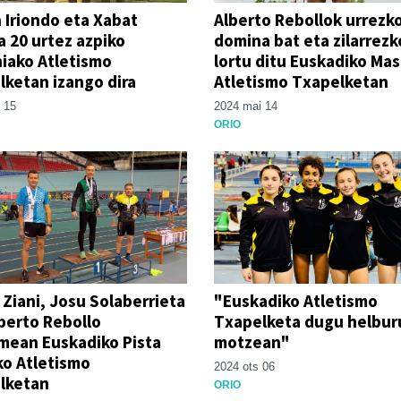
 Iriondo eta Xabat
Alberto Rebollok urrezk
a 20 urtez azpiko
domina bat eta zilarrezk
iako Atletismo
lortu ditu Euskadiko Mas
ketan izango dira
Atletismo Txapelketan
 15
2024 mai 14
ORIO
Ziani, Josu Solaberrieta
"Euskadiko Atletismo
berto Rebollo
Txapelketa dugu helbur
mean Euskadiko Pista
motzean"
ko Atletismo
2024 ots 06
lketan
ORIO