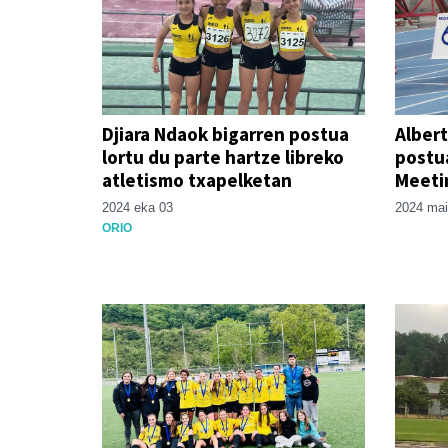
Djiara Ndaok bigarren postua
Albert
lortu du parte hartze libreko
postua
atletismo txapelketan
Meeti
2024 eka 03
2024 mai
ORIO