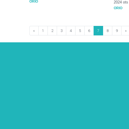
ORIO
2024 ots
ORIO
«
1
2
3
4
5
6
7
8
9
»