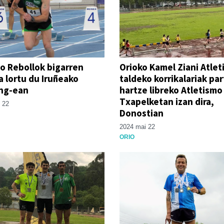
o Rebollok bigarren
Orioko Kamel Ziani Atle
 lortu du Iruñeako
taldeko korrikalariak pa
ng-ean
hartze libreko Atletismo
Txapelketan izan dira,
 22
Donostian
2024 mai 22
ORIO