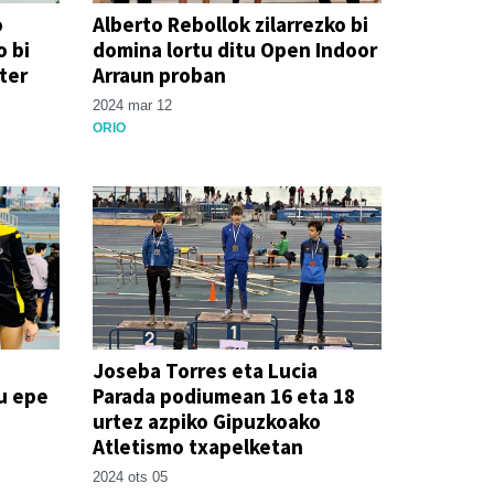
o
Alberto Rebollok zilarrezko bi
o bi
domina lortu ditu Open Indoor
ter
Arraun proban
2024 mar 12
ORIO
Joseba Torres eta Lucia
u epe
Parada podiumean 16 eta 18
urtez azpiko Gipuzkoako
Atletismo txapelketan
2024 ots 05