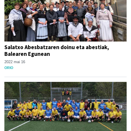
Salatxo Abesbatzaren doinu eta abestiak,
Balearen Egunean
2022 mai 16
ORIO