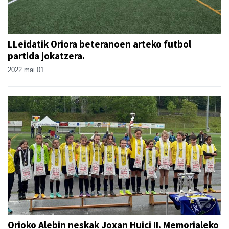
LLeidatik Oriora beteranoen arteko futbol
partida jokatzera.
2022 mai 01
Orioko Alebin neskak Joxan Huici II. Memorialeko