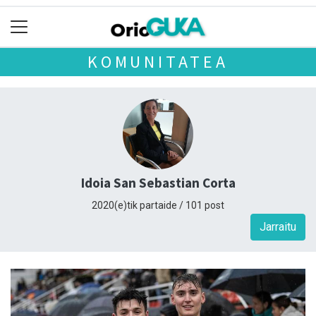
KOMUNITATEA
Idoia San Sebastian Corta
2020(e)tik partaide / 101 post
Jarraitu