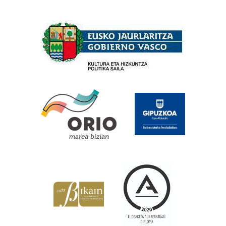
Babesleak
×