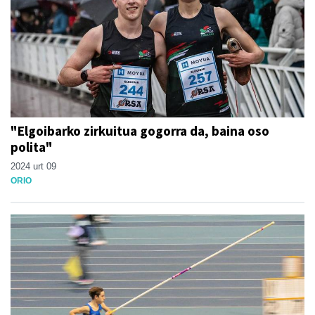
"Elgoibarko zirkuitua gogorra da, baina oso
polita"
2024 urt 09
ORIO