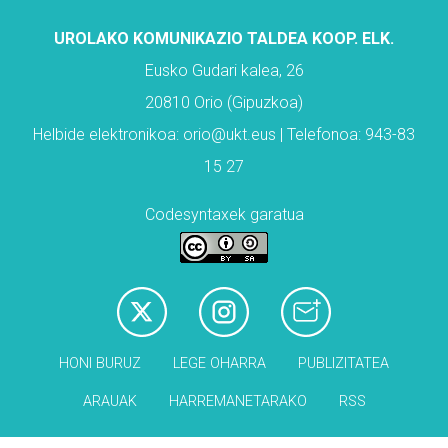
UROLAKO KOMUNIKAZIO TALDEA KOOP. ELK.
Eusko Gudari kalea, 26
20810 Orio (Gipuzkoa)
Helbide elektronikoa: orio@ukt.eus | Telefonoa: 943-83
15 27
Codesyntaxek garatua
HONI BURUZ
LEGE OHARRA
PUBLIZITATEA
ARAUAK
HARREMANETARAKO
RSS