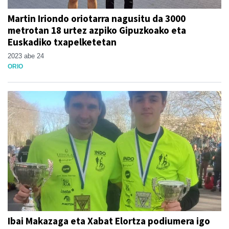
Martin Iriondo oriotarra nagusitu da 3000
metrotan 18 urtez azpiko Gipuzkoako eta
Euskadiko txapelketetan
2023 abe 24
ORIO
Ibai Makazaga eta Xabat Elortza podiumera igo