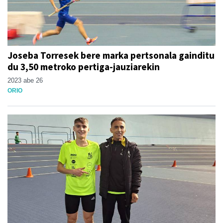
Joseba Torresek bere marka pertsonala gainditu
du 3,50 metroko pertiga-jauziarekin
2023 abe 26
ORIO