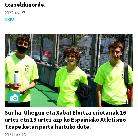
txapeldunorde.
2022 api 27
ORIO
Sunhai Uhegun eta Xabat Elortza oriotarrak 16
urtez eta 18 urtez azpiko Espainiako Atletismo
Txapelketan parte hartuko dute.
2021 uzt 15