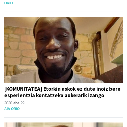
ORIO
[KOMUNITATEA] Etorkin askok ez dute inoiz bere
esperientzia kontatzeko aukerarik izango
2020 abe 29
AIA ORIO