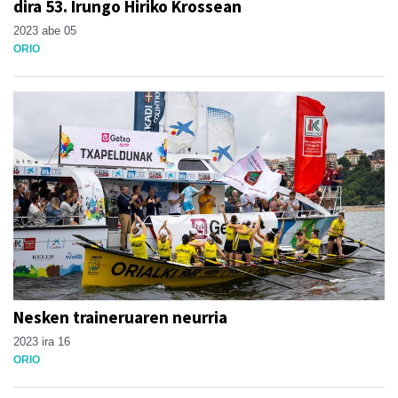
dira 53. Irungo Hiriko Krossean
2023 abe 05
ORIO
Nesken traineruaren neurria
2023 ira 16
ORIO