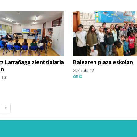
tz Larrañaga zientzialaria
Balearen plaza eskolan
an
2025 ots 12
ORIO
 13
»