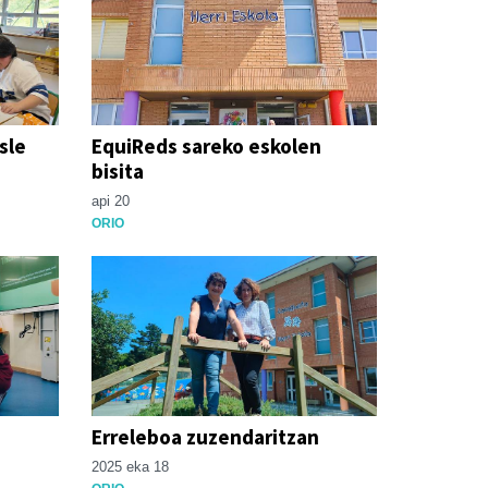
sle
EquiReds sareko eskolen
bisita
api 20
ORIO
Erreleboa zuzendaritzan
2025 eka 18