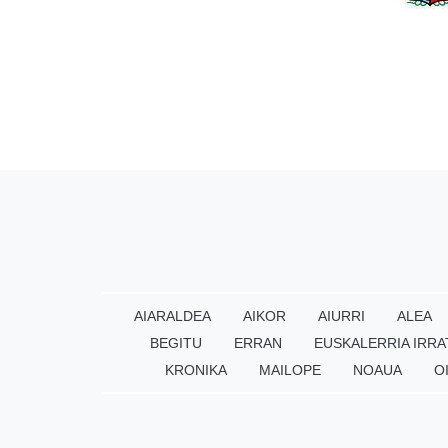
AIARALDEA
AIKOR
AIURRI
ALEA
BEGITU
ERRAN
EUSKALERRIA IRRA
KRONIKA
MAILOPE
NOAUA
O