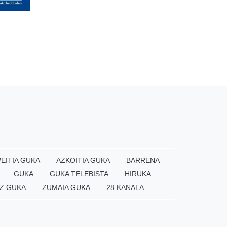
EITIA GUKA
AZKOITIA GUKA
BARRENA
GUKA
GUKA TELEBISTA
HIRUKA
Z GUKA
ZUMAIA GUKA
28 KANALA
×