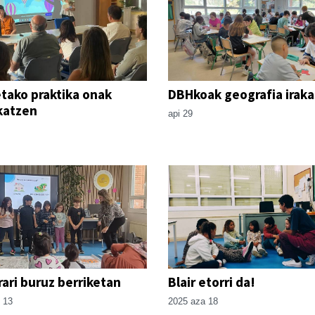
tako praktika onak
DBHkoak geografia iraka
katzen
api 29
ari buruz berriketan
Blair etorri da!
 13
2025 aza 18