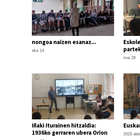
nongoa naizen esanaz...
Eskole
parte
eka 14
mai 28
Iñaki Iturainen hitzaldia:
Euskar
1936ko gerraren ubera Orion
2025 abe