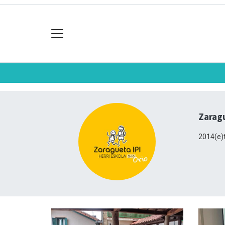
Zaragu
2014(e)t