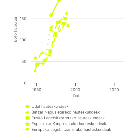
150
Boto kopurua
100
50
0
1980
2000
2020
Data
Udal hauteskundeak
Batzar Nagusietarako hauteskundeak
Eusko Legebiltzarrerako hauteskundeak
Espainiako Kongresurako hauteskundeak
Europako Legebiltzarrerako hauteskundeak