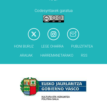
Codesyntaxek garatua
HONI BURUZ
LEGE OHARRA
PUBLIZITATEA
ARAUAK
HARREMANETARAKO
RSS
Babesleak