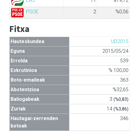
EAJ
71
%19,72
PSOE
2
%0,56
Fitxa
Hauteskundea
UD2015
Eguna
2015/05/24
Errolda
539
Eskrutinioa
% 100,00
Boto-emaileak
363
Abstentzioa
%32,65
Baliogabeak
3
(%0,83)
Zuriak
14
(%3,86)
Hautagai-zerrenden
346
botoak