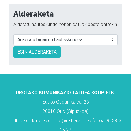
Alderaketa
Alderatu hauteskunde honen datuak beste batetkin
EGIN ALDERAKETA
UROLAKO KOMUNIKAZIO TALDEA KOOP. ELK.
Eusko Gudari kalea, 26
20810 Orio (Gipuzkoa)
Helbide elektronikoa: orio@ukt.eus | Telefonoa: 943-83
15 27