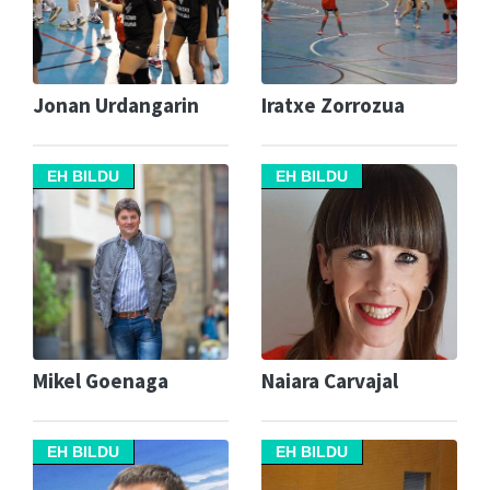
Jonan Urdangarin
Iratxe Zorrozua
EH BILDU
EH BILDU
Mikel Goenaga
Naiara Carvajal
EH BILDU
EH BILDU