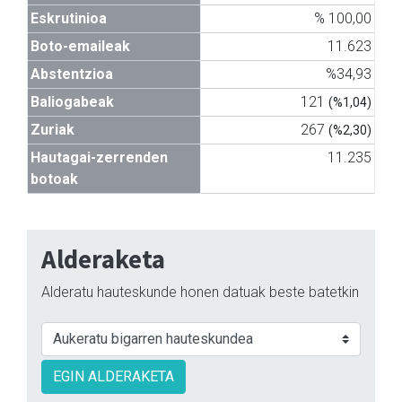
Eskrutinioa
% 100,00
Boto-emaileak
11.623
Abstentzioa
%34,93
Baliogabeak
121
(%1,04)
Zuriak
267
(%2,30)
Hautagai-zerrenden
11.235
botoak
Alderaketa
Alderatu hauteskunde honen datuak beste batetkin
EGIN ALDERAKETA