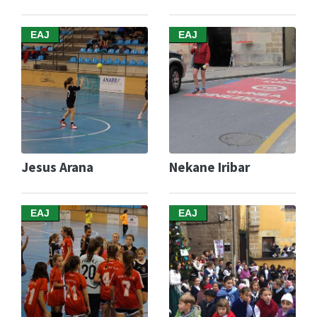
EAJ
EAJ
Jesus Arana
Nekane Iribar
EAJ
EAJ