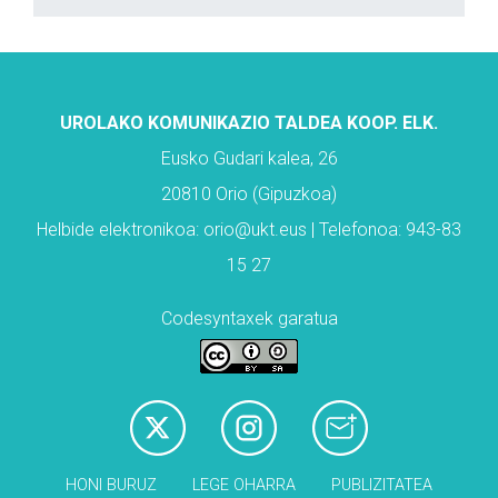
UROLAKO KOMUNIKAZIO TALDEA KOOP. ELK.
Eusko Gudari kalea, 26
20810 Orio (Gipuzkoa)
Helbide elektronikoa: orio@ukt.eus | Telefonoa: 943-83
15 27
Codesyntaxek garatua
HONI BURUZ
LEGE OHARRA
PUBLIZITATEA