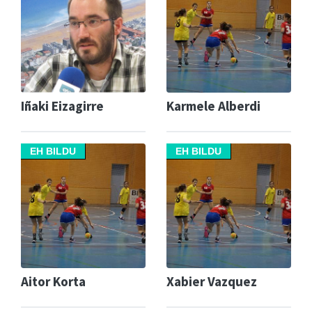
Iñaki Eizagirre
Karmele Alberdi
EH BILDU
EH BILDU
Aitor Korta
Xabier Vazquez