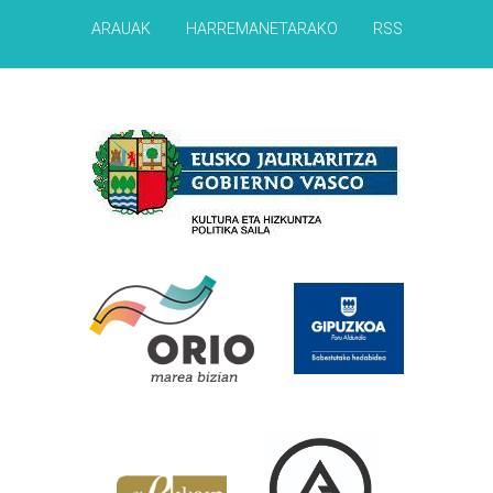
ARAUAK
HARREMANETARAKO
RSS
Babesleak