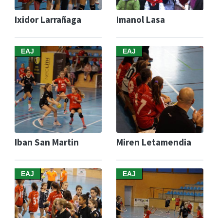
Ixidor Larrañaga
Imanol Lasa
EAJ
EAJ
Iban San Martin
Miren Letamendia
EAJ
EAJ