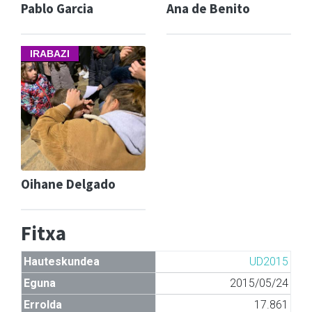
Pablo Garcia
Ana de Benito
IRABAZI
Oihane Delgado
Fitxa
Hauteskundea
UD2015
Eguna
2015/05/24
Errolda
17.861