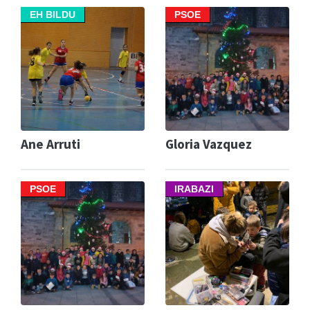
EH BILDU
PSOE
Ane Arruti
Gloria Vazquez
PSOE
IRABAZI