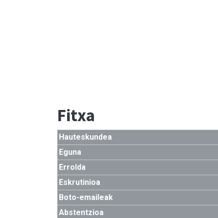
Fitxa
Hauteskundea
Eguna
Errolda
Eskrutinioa
Boto-emaileak
Abstentzioa