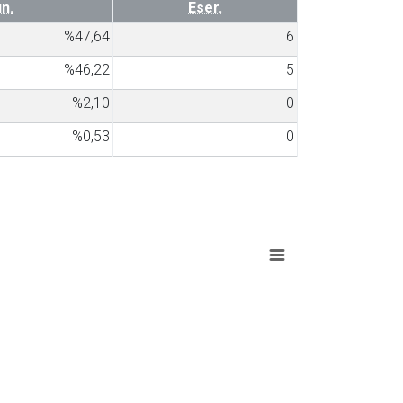
n.
Eser.
%47,64
6
%46,22
5
%2,10
0
%0,53
0