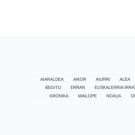
AIARALDEA
AIKOR
AIURRI
ALEA
BEGITU
ERRAN
EUSKALERRIA IRRA
KRONIKA
MAILOPE
NOAUA
O