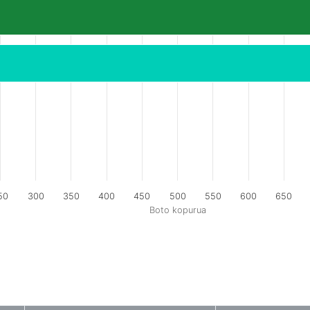
50
300
350
400
450
500
550
600
650
Boto kopurua