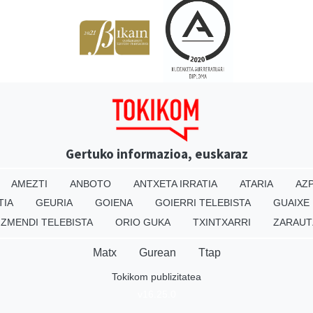
Gertuko informazioa, euskaraz
AMEZTI
ANBOTO
ANTXETA IRRATIA
ATARIA
AZP
TIA
GEURIA
GOIENA
GOIERRI TELEBISTA
GUAIXE
IZMENDI TELEBISTA
ORIO GUKA
TXINTXARRI
ZARAUT
Matx
Gurean
Ttap
Tokikom publizitatea
v16.25.0