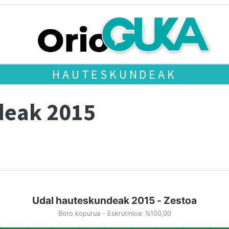
HAUTESKUNDEAK
deak 2015
Udal hauteskundeak 2015 - Zestoa
Boto kopurua - Eskrutinioa: %100,00