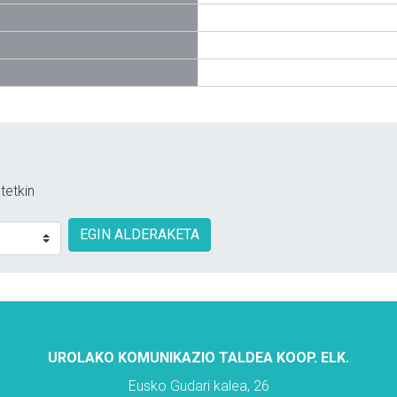
tetkin
EGIN ALDERAKETA
UROLAKO KOMUNIKAZIO TALDEA KOOP. ELK.
Eusko Gudari kalea, 26