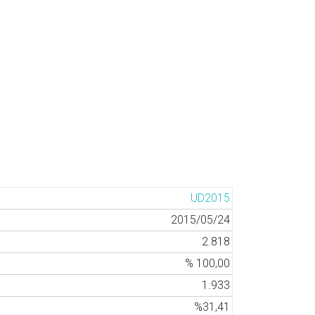
UD2015
2015/05/24
2.818
% 100,00
1.933
%31,41