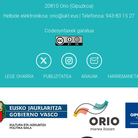
20810 Orio (Gipuzkoa)
Helbide elektronikoa: orio@ukt.eus | Telefonoa: 943-83 15 27
Codesyntaxek garatua
LEGE OHARRA
PUBLIZITATEA
ARAUAK
HARREMANET
Babesleak