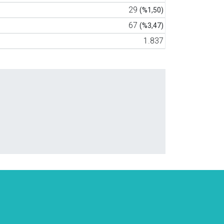
29
(%1,50)
67
(%3,47)
1.837