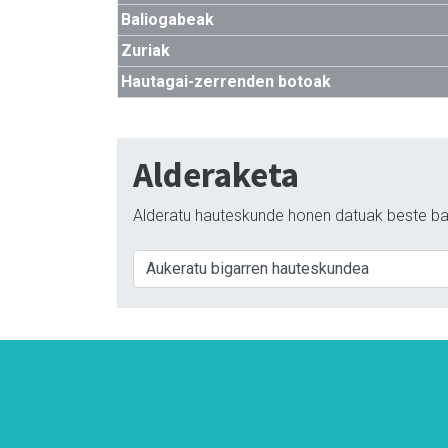
Baliogabeak
Zuriak
Hautagai-zerrenden botoak
Alderaketa
Alderatu hauteskunde honen datuak beste ba