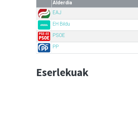
Alderdia
EAJ
EH Bildu
PSOE
PP
Eserlekuak