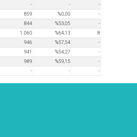
-
-
-
859
%0,00
-
844
%53,05
-
1.060
%64,13
8
946
%57,54
-
941
%54,27
-
989
%59,15
-
-
-
-