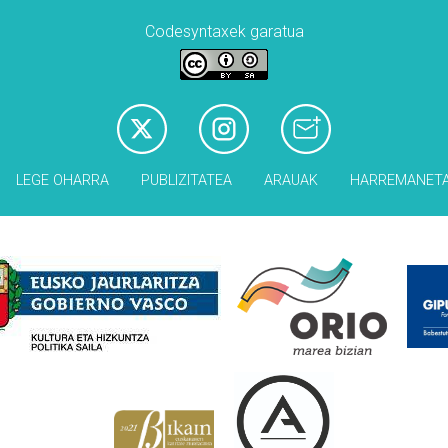
Codesyntaxek garatua
LEGE OHARRA
PUBLIZITATEA
ARAUAK
HARREMANET
Babesleak