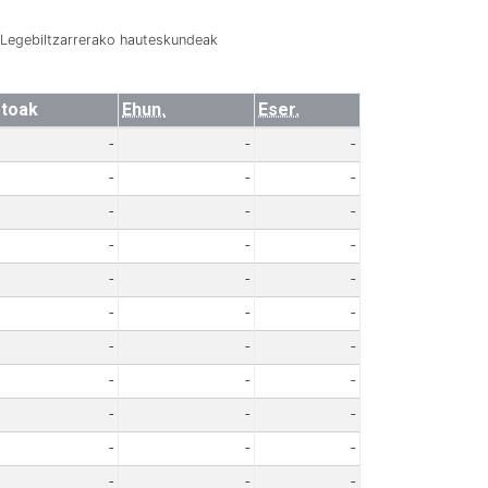
Legebiltzarrerako hauteskundeak
toak
Ehun.
Eser.
-
-
-
-
-
-
-
-
-
-
-
-
-
-
-
-
-
-
-
-
-
-
-
-
-
-
-
-
-
-
-
-
-