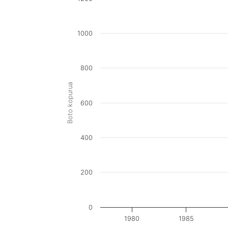
1000
800
Boto kopurua
600
400
200
0
1980
1985