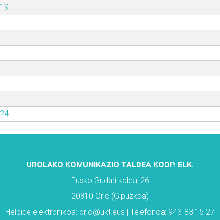
019
9
024
UROLAKO KOMUNIKAZIO TALDEA KOOP. ELK.
Eusko Gudari kalea, 26
20810 Orio (Gipuzkoa)
Helbide elektronikoa: orio@ukt.eus | Telefonoa: 943-83 15 27