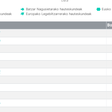
Data
Batzar Nagusietarako hauteskundeak
Eusko 
skundeak
Europako Legebiltzarrerako hauteskundeak
Bo
7
9
2
6