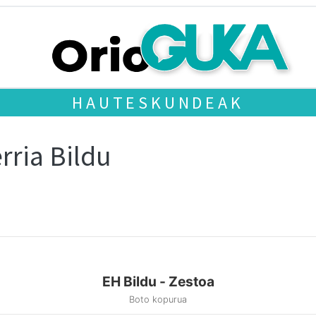
HAUTESKUNDEAK
rria Bildu
EH Bildu - Zestoa
Boto kopurua