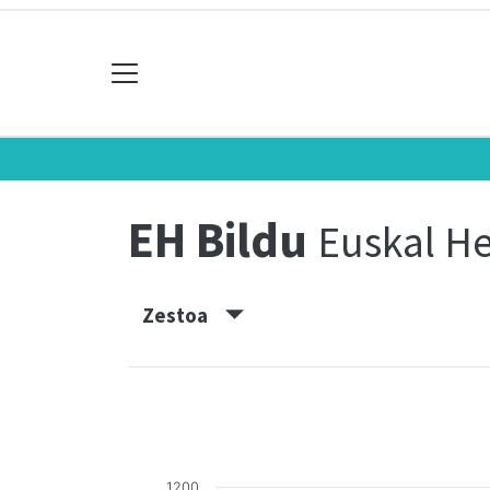
EH Bildu
Euskal He
Zestoa
1200