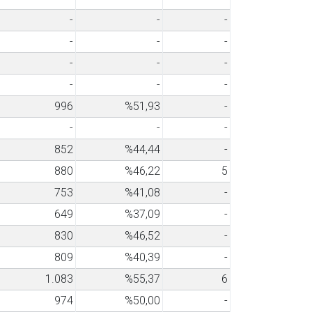
-
-
-
-
-
-
-
-
-
-
-
-
996
%51,93
-
-
-
-
852
%44,44
-
880
%46,22
5
753
%41,08
-
649
%37,09
-
830
%46,52
-
809
%40,39
-
1.083
%55,37
6
974
%50,00
-