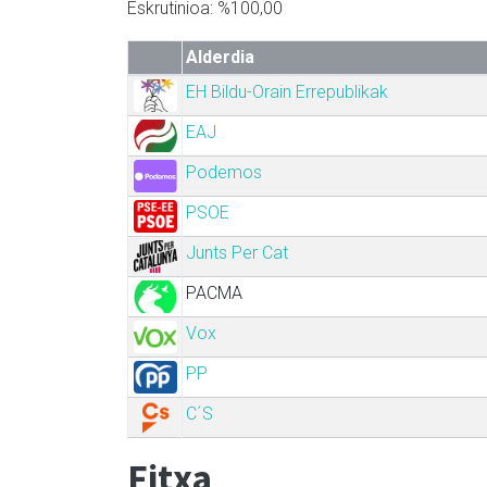
Eskrutinioa: %100,00
Alderdia
EH Bildu-Orain Errepublikak
EAJ
Podemos
PSOE
Junts Per Cat
PACMA
Vox
PP
C´S
Fitxa