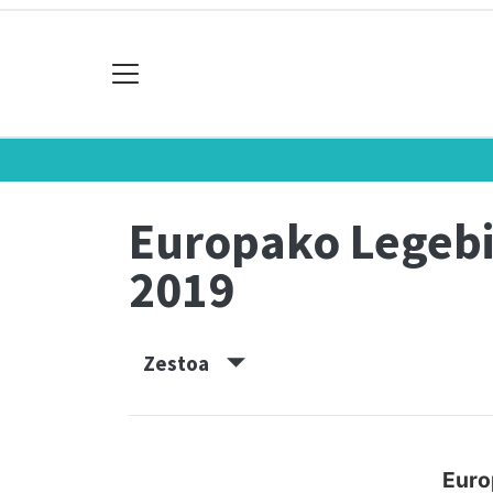
Europako Legebi
2019
Zestoa
Euro