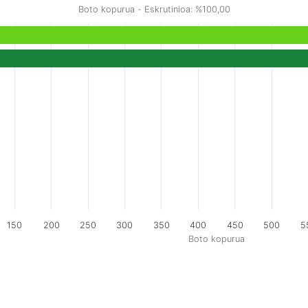
Boto kopurua - Eskrutinioa: %100,00
150
200
250
300
350
400
450
500
5
Boto kopurua