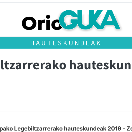
HAUTESKUNDEAK
ltzarrerako hautesku
pako Legebiltzarrerako hauteskundeak 2019 - Z