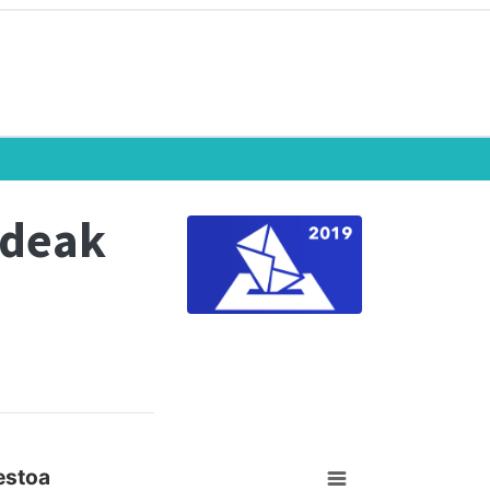
ndeak
estoa