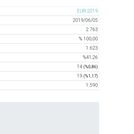
EUR 2019
2019/06/05
2.763
% 100,00
1.623
%41,26
14
(%0,86)
19
(%1,17)
1.590