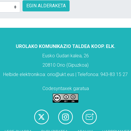
EGIN ALDERAKETA
UROLAKO KOMUNIKAZIO TALDEA KOOP. ELK.
Eusko Gudari kalea, 26
20810 Orio (Gipuzkoa)
Helbide elektronikoa: orio@ukt.eus | Telefonoa: 943-83 15 27
Codesyntaxek garatua