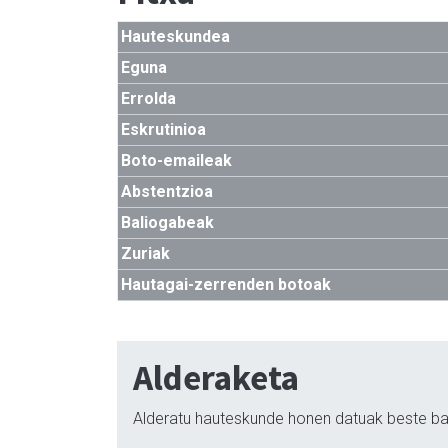
Hauteskundea
Eguna
Errolda
Eskrutinioa
Boto-emaileak
Abstentzioa
Baliogabeak
Zuriak
Hautagai-zerrenden botoak
Alderaketa
Alderatu hauteskunde honen datuak beste ba