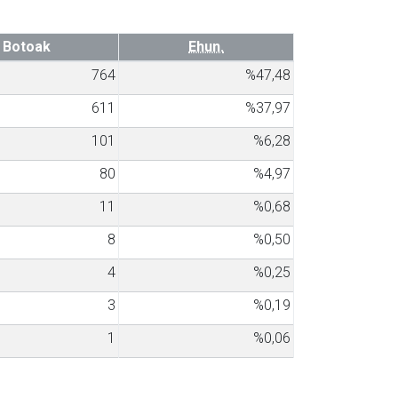
Botoak
Ehun.
764
%47,48
611
%37,97
101
%6,28
80
%4,97
11
%0,68
8
%0,50
4
%0,25
3
%0,19
1
%0,06