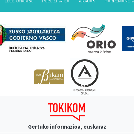
LEGE OHARRA
PUBLIZITATEA
ARAUAK
HARREMANET
Babesleak
Gertuko informazioa, euskaraz