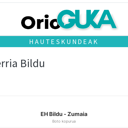
HAUTESKUNDEAK
rria Bildu
EH Bildu - Zumaia
Boto kopurua