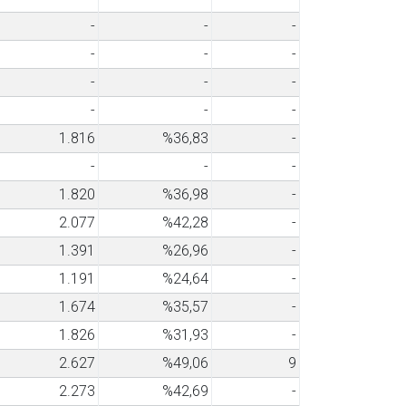
-
-
-
-
-
-
-
-
-
-
-
-
1.816
%36,83
-
-
-
-
1.820
%36,98
-
2.077
%42,28
-
1.391
%26,96
-
1.191
%24,64
-
1.674
%35,57
-
1.826
%31,93
-
2.627
%49,06
9
2.273
%42,69
-