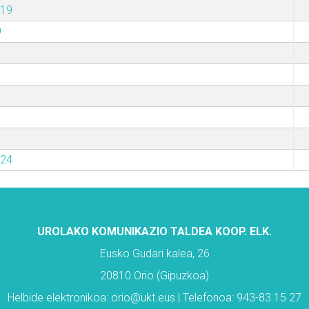
019
9
024
UROLAKO KOMUNIKAZIO TALDEA KOOP. ELK.
Eusko Gudari kalea, 26
20810 Orio (Gipuzkoa)
Helbide elektronikoa: orio@ukt.eus | Telefonoa: 943-83 15 27