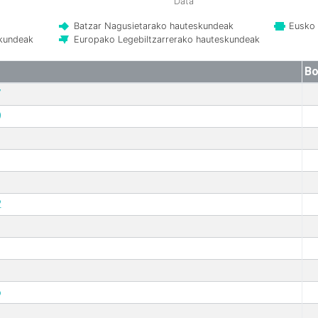
Data
Batzar Nagusietarako hauteskundeak
Eusko 
skundeak
Europako Legebiltzarrerako hauteskundeak
Bo
7
9
2
6