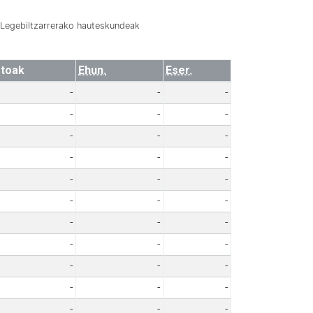
Legebiltzarrerako hauteskundeak
toak
Ehun.
Eser.
-
-
-
-
-
-
-
-
-
-
-
-
-
-
-
-
-
-
-
-
-
-
-
-
-
-
-
-
-
-
-
-
-