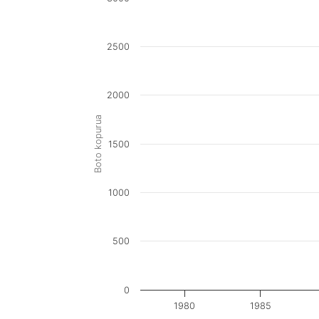
2500
2000
Boto kopurua
1500
1000
500
0
1980
1985