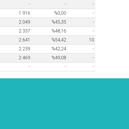
-
-
-
1.916
%0,00
-
2.049
%45,35
-
2.337
%48,16
-
2.641
%54,42
10
2.239
%42,24
-
2.469
%49,08
-
-
-
-