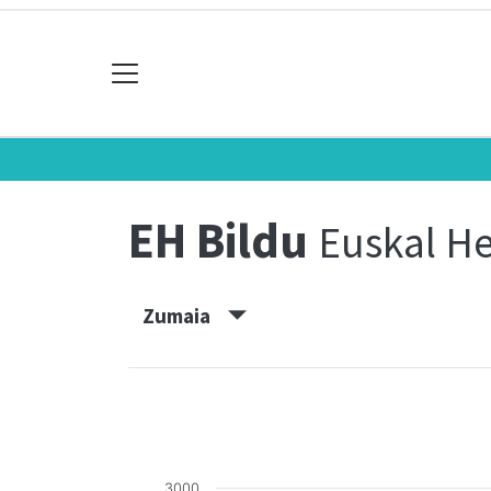
EH Bildu
Euskal He
Zumaia
3000