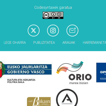
Codesyntaxek garatua
LEGE OHARRA
PUBLIZITATEA
ARAUAK
HARREMANET
Babesleak