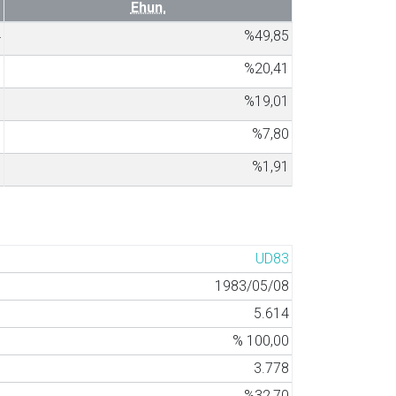
Ehun.
4
%49,85
9
%20,41
7
%19,01
0
%7,80
1
%1,91
UD83
1983/05/08
5.614
% 100,00
3.778
%32,70