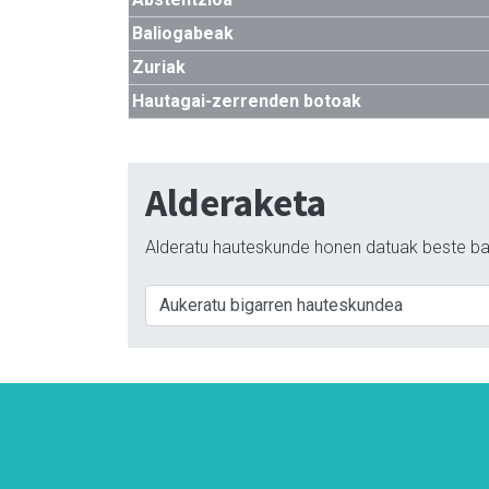
Baliogabeak
Zuriak
Hautagai-zerrenden botoak
Alderaketa
Alderatu hauteskunde honen datuak beste ba