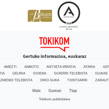
Gertuko informazioa, euskaraz
AMEZTI
ANBOTO
ANTXETA IRRATIA
ATARIA
AZP
TIA
GEURIA
GOIENA
GOIERRI TELEBISTA
GUAIXE
IZMENDI TELEBISTA
ORIO GUKA
TXINTXARRI
ZARAUT
Matx
Gurean
Ttap
Tokikom publizitatea
v16.25.0