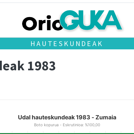
HAUTESKUNDEAK
deak 1983
Udal hauteskundeak 1983 - Zumaia
Boto kopurua - Eskrutinioa: %100,00