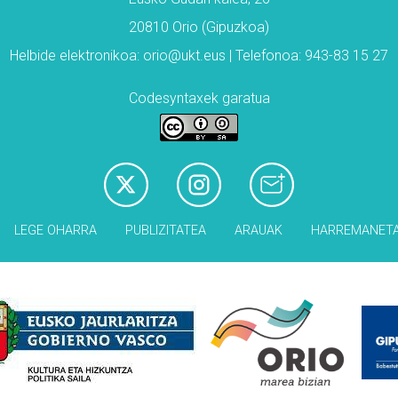
20810 Orio (Gipuzkoa)
Helbide elektronikoa: orio@ukt.eus | Telefonoa: 943-83 15 27
Codesyntaxek garatua
LEGE OHARRA
PUBLIZITATEA
ARAUAK
HARREMANET
Babesleak