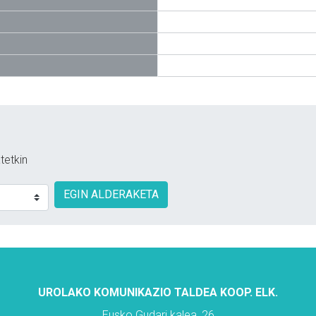
tetkin
EGIN ALDERAKETA
UROLAKO KOMUNIKAZIO TALDEA KOOP. ELK.
Eusko Gudari kalea, 26