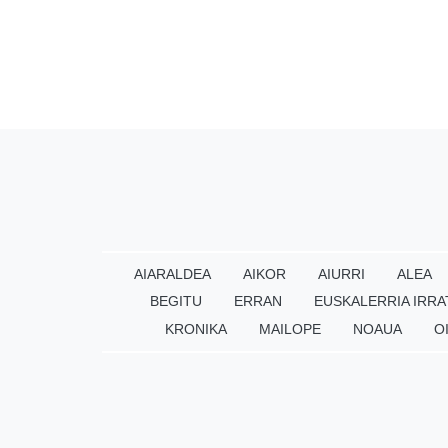
AIARALDEA
AIKOR
AIURRI
ALEA
BEGITU
ERRAN
EUSKALERRIA IRRA
KRONIKA
MAILOPE
NOAUA
O