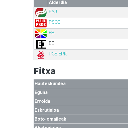
Alderdia
EAJ
PSOE
HB
EE
PCE-EPK
Fitxa
Hauteskundea
Eguna
Errolda
Eskrutinioa
Boto-emaileak
Abstentzioa