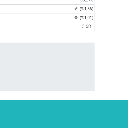
59
(%1,56)
38
(%1,01)
3.681