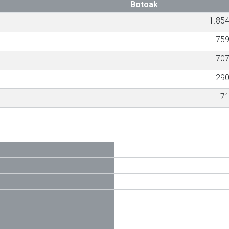
Botoak
1.85
75
70
29
7