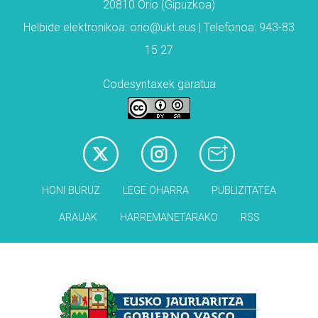
20810 Orio (Gipuzkoa)
Helbide elektronikoa: orio@ukt.eus | Telefonoa: 943-83
15 27
Codesyntaxek garatua
HONI BURUZ
LEGE OHARRA
PUBLIZITATEA
ARAUAK
HARREMANETARAKO
RSS
Babesleak