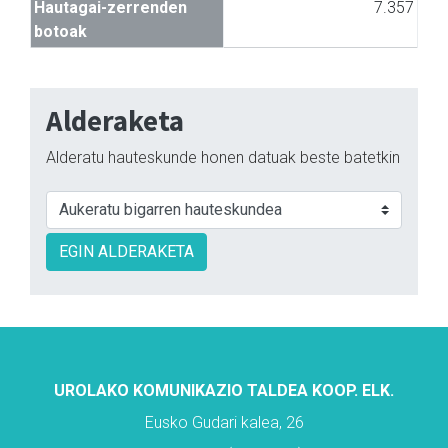
Hautagai-zerrenden
7.357
botoak
Alderaketa
Alderatu hauteskunde honen datuak beste batetkin
EGIN ALDERAKETA
UROLAKO KOMUNIKAZIO TALDEA KOOP. ELK.
Eusko Gudari kalea, 26