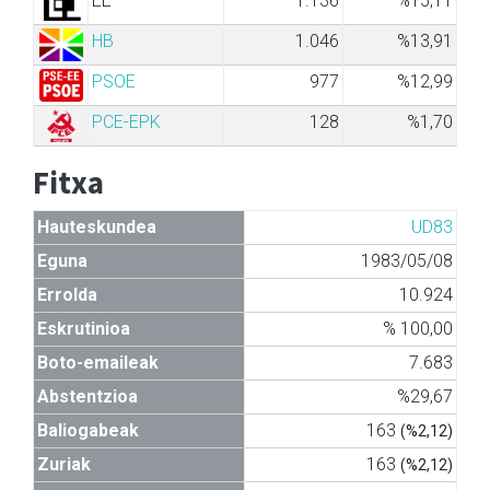
EE
1.136
%15,11
HB
1.046
%13,91
PSOE
977
%12,99
PCE-EPK
128
%1,70
Fitxa
Hauteskundea
UD83
Eguna
1983/05/08
Errolda
10.924
Eskrutinioa
% 100,00
Boto-emaileak
7.683
Abstentzioa
%29,67
Baliogabeak
163
(%2,12)
Zuriak
163
(%2,12)