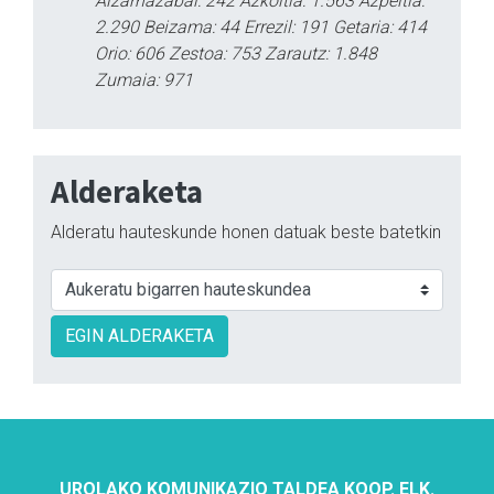
Aizarnazabal: 242 Azkoitia: 1.563 Azpeitia:
2.290 Beizama: 44 Errezil: 191 Getaria: 414
Orio: 606 Zestoa: 753 Zarautz: 1.848
Zumaia: 971
Alderaketa
Alderatu hauteskunde honen datuak beste batetkin
EGIN ALDERAKETA
UROLAKO KOMUNIKAZIO TALDEA KOOP. ELK.