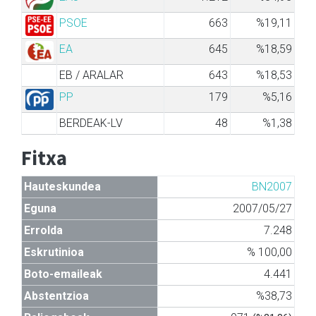
PSOE
663
%19,11
EA
645
%18,59
EB / ARALAR
643
%18,53
PP
179
%5,16
BERDEAK-LV
48
%1,38
Fitxa
Hauteskundea
BN2007
Eguna
2007/05/27
Errolda
7.248
Eskrutinioa
% 100,00
Boto-emaileak
4.441
Abstentzioa
%38,73