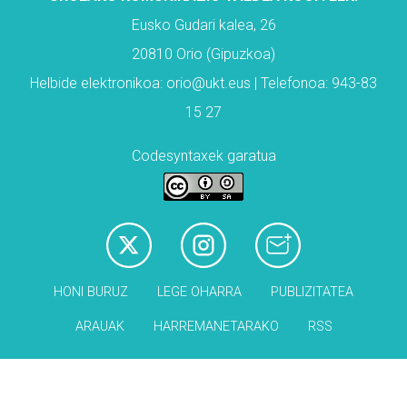
Eusko Gudari kalea, 26
20810 Orio (Gipuzkoa)
Helbide elektronikoa: orio@ukt.eus | Telefonoa: 943-83
15 27
Codesyntaxek garatua
HONI BURUZ
LEGE OHARRA
PUBLIZITATEA
ARAUAK
HARREMANETARAKO
RSS
Babesleak