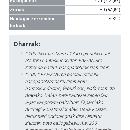
Baliogabeak
971
(%21,86)
Zuriak
80
(%1,80)
Hautagai-zerrenden
3.390
botoak
Oharrak:
* 2007ko maiatzaren 27an egindako udal
eta foru hauteskundeetan EAE-ANVko
zerrenda batzuk baliogabetuak izan ziren.
* 2007: EAE-ANVren botoak ofizialki
baliogabetzat hartu ziren Foru
hauteskundeetan, Gipuzkoan, Nafarroan eta
Arabako Araian, bere hautesle zerrendak
legez kanporatu baitzituen Espainiako
Auzitegi Konstituzionalak. Urola Kostan,
herriz herri ondorengoak dira zenbatu
zituzten boto baliogabeak: Aia: 230