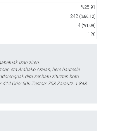
%25,91
242
(%66,12)
4
(%1,09)
120
abetuak izan ziren.
roan eta Arabako Araian, bere hautesle
ondorengoak dira zenbatu zituzten boto
a: 414 Orio: 606 Zestoa: 753 Zarautz: 1.848