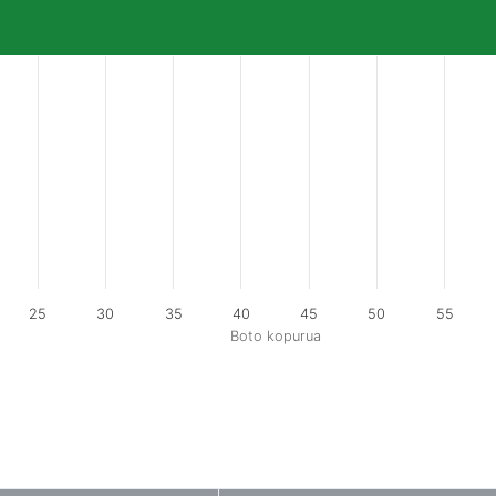
25
30
35
40
45
50
55
Boto kopurua