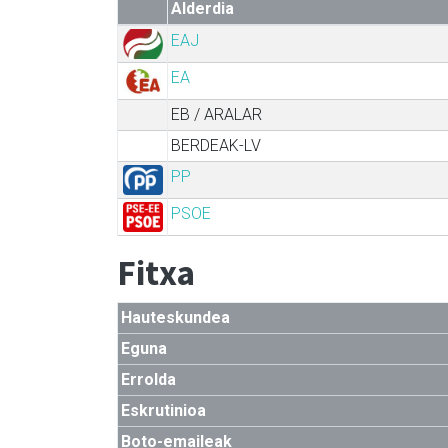
Alderdia
EAJ
EA
EB / ARALAR
BERDEAK-LV
PP
PSOE
Fitxa
Hauteskundea
Eguna
Errolda
Eskrutinioa
Boto-emaileak