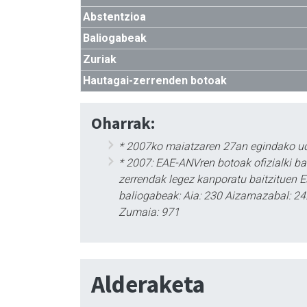
Abstentzioa
Baliogabeak
Zuriak
Hautagai-zerrenden botoak
Oharrak:
* 2007ko maiatzaren 27an egindako ud
* 2007: EAE-ANVren botoak ofizialki ba
zerrendak legez kanporatu baitzituen E
baliogabeak: Aia: 230 Aizarnazabal: 242
Zumaia: 971
Alderaketa