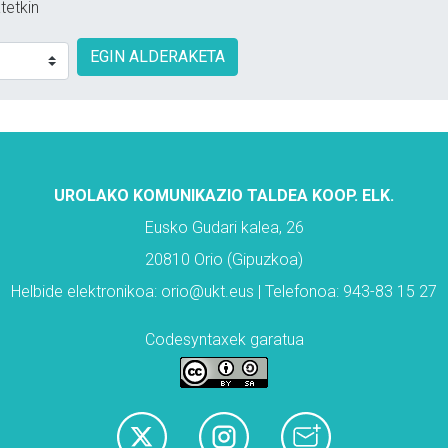
tetkin
EGIN ALDERAKETA
UROLAKO KOMUNIKAZIO TALDEA KOOP. ELK.
Eusko Gudari kalea, 26
20810 Orio (Gipuzkoa)
Helbide elektronikoa: orio@ukt.eus | Telefonoa: 943-83 15 27
Codesyntaxek garatua