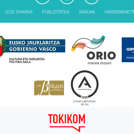
LEGE OHARRA
PUBLIZITATEA
ARAUAK
HARREMANET
Babesleak