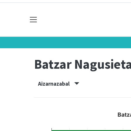
Batzar Nagusiet
Aizarnazabal
Batz