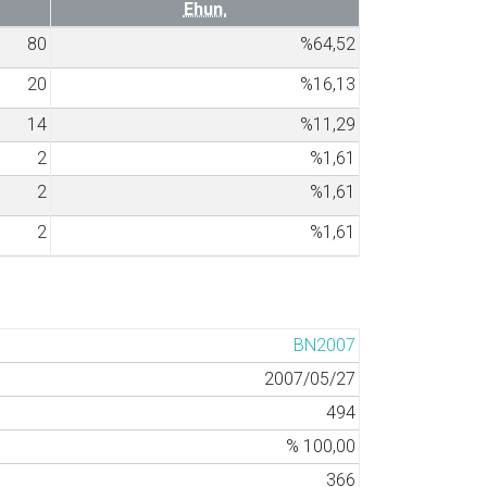
Ehun.
80
%64,52
20
%16,13
14
%11,29
2
%1,61
2
%1,61
2
%1,61
BN2007
2007/05/27
494
% 100,00
366