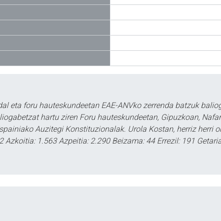
al eta foru hauteskundeetan EAE-ANVko zerrenda batzuk baliog
liogabetzat hartu ziren Foru hauteskundeetan, Gipuzkoan, Nafar
spainiako Auzitegi Konstituzionalak. Urola Kostan, herriz herri 
 Azkoitia: 1.563 Azpeitia: 2.290 Beizama: 44 Errezil: 191 Getari