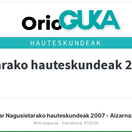
HAUTESKUNDEAK
arako hauteskundeak 
ar Nagusietarako hauteskundeak 2007 - Aizarna
Boto kopurua - Eskrutinioa: %100,00