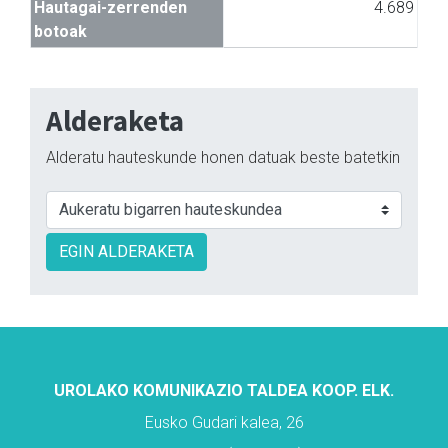
Hautagai-zerrenden
4.689
botoak
Alderaketa
Alderatu hauteskunde honen datuak beste batetkin
EGIN ALDERAKETA
UROLAKO KOMUNIKAZIO TALDEA KOOP. ELK.
Eusko Gudari kalea, 26