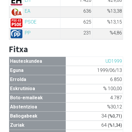
EH
1.420
%29,88
EA
636
%13,38
PSOE
625
%13,15
PP
231
%4,86
Fitxa
Hauteskundea
UD1999
Eguna
1999/06/13
Errolda
6.850
Eskrutinioa
% 100,00
Boto-emaileak
4.787
Abstentzioa
%30,12
Baliogabeak
34
(%0,71)
Zuriak
64
(%1,34)