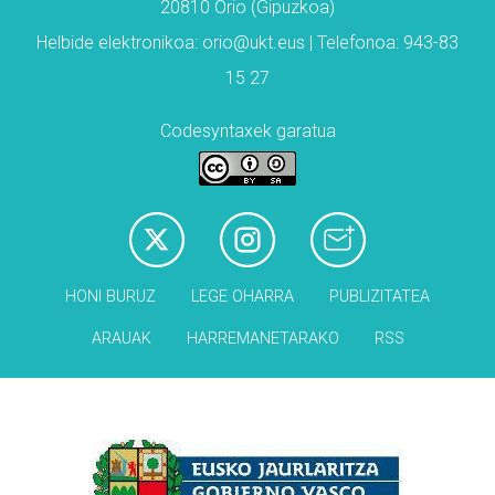
20810 Orio (Gipuzkoa)
Helbide elektronikoa: orio@ukt.eus | Telefonoa: 943-83
15 27
Codesyntaxek garatua
HONI BURUZ
LEGE OHARRA
PUBLIZITATEA
ARAUAK
HARREMANETARAKO
RSS
Babesleak