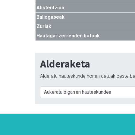
Abstentzioa
Baliogabeak
Zuriak
Hautagai-zerrenden botoak
Alderaketa
Alderatu hauteskunde honen datuak beste ba