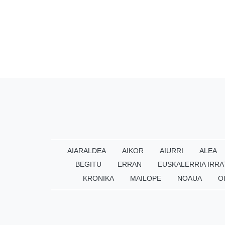
AIARALDEA
AIKOR
AIURRI
ALEA
BEGITU
ERRAN
EUSKALERRIA IRRA
KRONIKA
MAILOPE
NOAUA
O