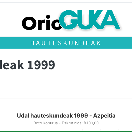
HAUTESKUNDEAK
deak 1999
Udal hauteskundeak 1999 - Azpeitia
Boto kopurua - Eskrutinioa: %100,00