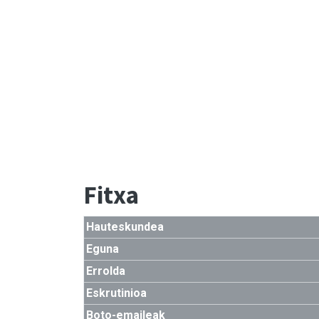
Fitxa
Hauteskundea
Eguna
Errolda
Eskrutinioa
Boto-emaileak