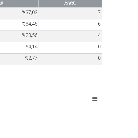
n.
Eser.
%37,02
7
%34,45
6
%20,56
4
%4,14
0
%2,77
0