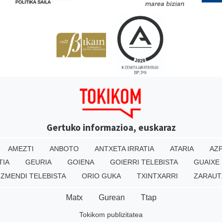
Gertuko informazioa, euskaraz
AMEZTI
ANBOTO
ANTXETA IRRATIA
ATARIA
AZP
TIA
GEURIA
GOIENA
GOIERRI TELEBISTA
GUAIXE
IZMENDI TELEBISTA
ORIO GUKA
TXINTXARRI
ZARAUT
Matx
Gurean
Ttap
Tokikom publizitatea