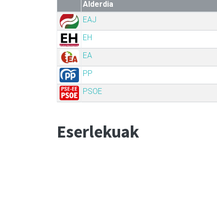
Alderdia
EAJ
EH
EA
PP
PSOE
Eserlekuak