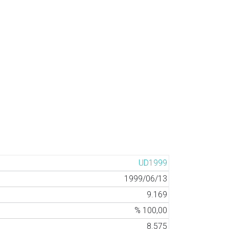
UD1999
1999/06/13
9.169
% 100,00
8.575