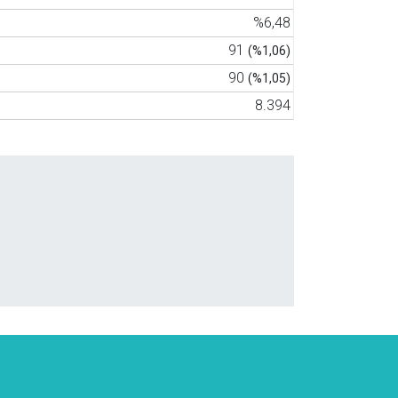
%6,48
91
(%1,06)
90
(%1,05)
8.394