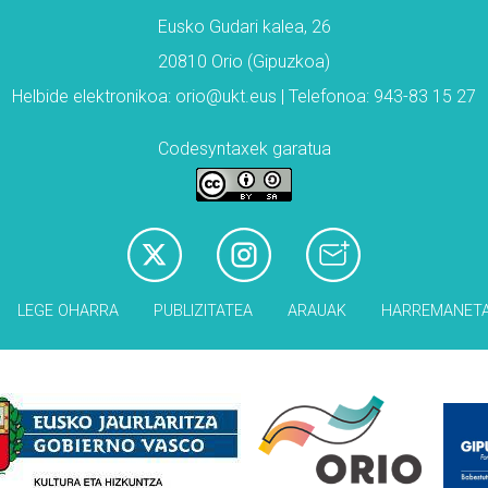
Eusko Gudari kalea, 26
20810 Orio (Gipuzkoa)
Helbide elektronikoa: orio@ukt.eus | Telefonoa: 943-83 15 27
Codesyntaxek garatua
LEGE OHARRA
PUBLIZITATEA
ARAUAK
HARREMANET
Babesleak